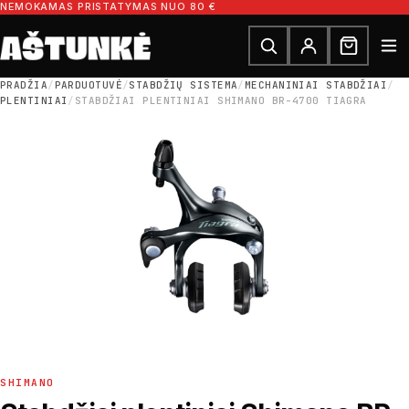
Pereiti prie turinio
NEMOKAMAS PRISTATYMAS NUO 80 €
Ieškoti dalių
Ieškoti
PRADŽIA
/
PARDUOTUVĖ
/
STABDŽIŲ SISTEMA
/
MECHANINIAI STABDŽIAI
/
PLENTINIAI
/
STABDŽIAI PLENTINIAI SHIMANO BR-4700 TIAGRA
SHIMANO