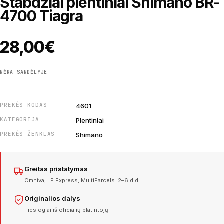
Stabdžiai plentiniai Shimano BR-
4700 Tiagra
28,00
€
NĖRA SANDĖLYJE
PREKĖS KODAS
4601
KATEGORIJA
Plentiniai
PREKĖS ŽENKLAS
Shimano
Greitas pristatymas
Omniva, LP Express, MultiParcels. 2–6 d.d.
Originalios dalys
Tiesiogiai iš oficialių platintojų