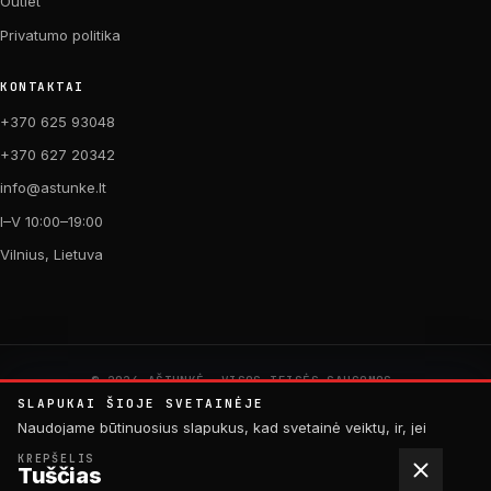
Outlet
Privatumo politika
KONTAKTAI
+370 625 93048
+370 627 20342
info@astunke.lt
I–V 10:00–19:00
Vilnius, Lietuva
© 2026 AŠTUNKĖ. VISOS TEISĖS SAUGOMOS.
PAGAMINTA SU MEILE DVIRAČIAMS. 🚴
SLAPUKAI ŠIOJE SVETAINĖJE
by
Digital Acid Studio
Naudojame būtinuosius slapukus, kad svetainė veiktų, ir, jei
sutiksite, analitinius slapukus, padedančius tobulinti turinį.
KREPŠELIS
Tuščias
Daugiau informacijos rasite
privatumo politikoje
.