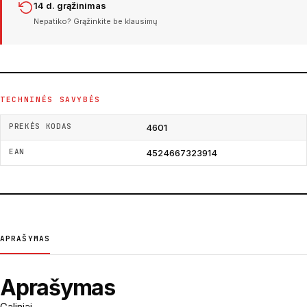
14 d. grąžinimas
Nepatiko? Grąžinkite be klausimų
TECHNINĖS SAVYBĖS
PREKĖS KODAS
4601
EAN
4524667323914
APRAŠYMAS
Aprašymas
Galiniai