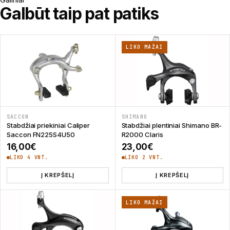
Galbūt taip pat patiks
LIKO MAŽAI
SACCON
SHIMANO
Stabdžiai priekiniai Caliper
Stabdžiai plentiniai Shimano BR-
Saccon FN225S4U50
R2000 Claris
16,00
€
23,00
€
LIKO 4 VNT.
LIKO 2 VNT.
Į KREPŠELĮ
Į KREPŠELĮ
LIKO MAŽAI