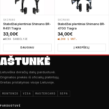
SHIMANO
SHIMANO
Stabdžiai plentiniai Shimano BR-
Stabdžiai plentiniai Shimano BR-
R451 Tiagra
4700 Tiagra
33,00
€
34,00
€
NĖRA SANDĖLYJE
LIKO 1 VNT.
DAUGIAU
Į KREPŠELĮ
Lietuviška dviračių dalių parduotuvė.
Originalios prekės iš oficialių platintojų.
Greitas pristatymas visoje Lietuvoje.
MONTONIO
VISA
MASTERCARD
SEPA
PARDUOTUVĖ