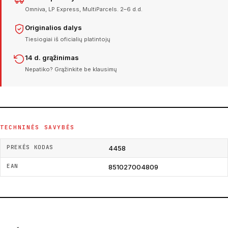
Omniva, LP Express, MultiParcels. 2–6 d.d.
Originalios dalys
Tiesiogiai iš oficialių platintojų
14 d. grąžinimas
Nepatiko? Grąžinkite be klausimų
TECHNINĖS SAVYBĖS
PREKĖS KODAS
4458
EAN
851027004809