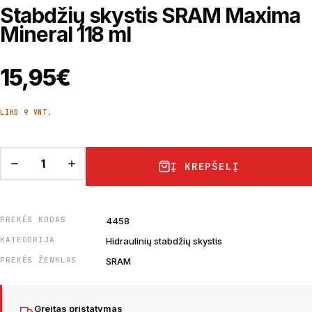
Stabdžių skystis SRAM Maxima
Mineral 118 ml
15,95
€
LIKO 9 VNT.
Į KREPŠELĮ
PREKĖS KODAS
4458
KATEGORIJA
Hidraulinių stabdžių skystis
PREKĖS ŽENKLAS
SRAM
Greitas pristatymas