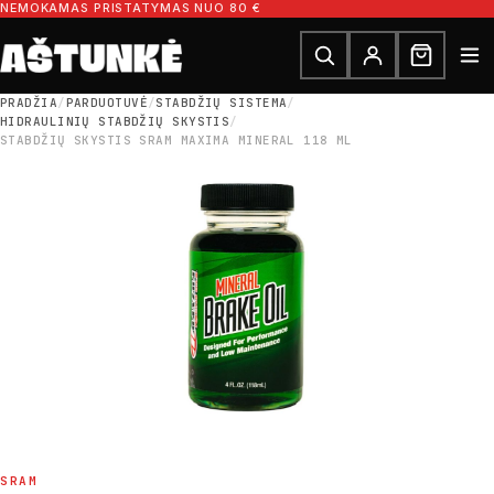
Pereiti prie turinio
NEMOKAMAS PRISTATYMAS NUO 80 €
Ieškoti dalių
Ieškoti
PRADŽIA
/
PARDUOTUVĖ
/
STABDŽIŲ SISTEMA
/
HIDRAULINIŲ STABDŽIŲ SKYSTIS
/
STABDŽIŲ SKYSTIS SRAM MAXIMA MINERAL 118 ML
SRAM