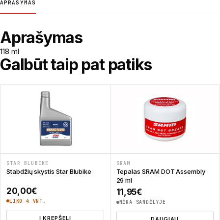
APRAŠYMAS
Aprašymas
118 ml
Galbūt taip pat patiks
STAR BLUBIKE
SRAM
Stabdžių skystis Star Blubike
Tepalas SRAM DOT Assembly
29 ml
20,00
€
11,95
€
LIKO 4 VNT.
NĖRA SANDĖLYJE
Į KREPŠELĮ
DAUGIAU