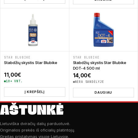
STAR BLUBIKE
STAR BLUBIKE
Stabdžių skystis Star Blubike
Stabdžių skystis Star Blubike
DOT-4 500 ml
11,00
€
14,00
€
10+ VNT.
NĖRA SANDĖLYJE
Į KREPŠELĮ
DAUGIAU
Lietuviška dviračių dalių parduotuvė.
Originalios prekės iš oficialių platintojų.
Greitas pristatymas visoje Lietuvoje.