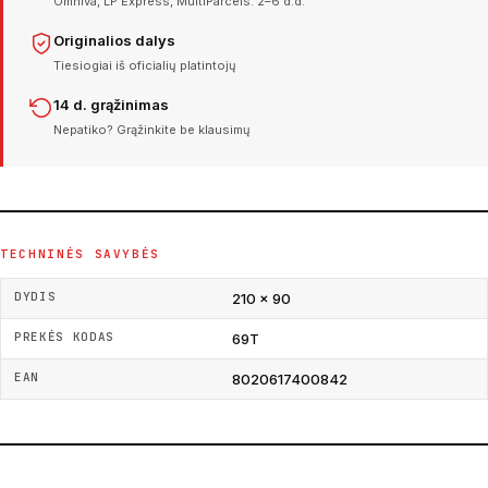
Omniva, LP Express, MultiParcels. 2–6 d.d.
Originalios dalys
Tiesiogiai iš oficialių platintojų
14 d. grąžinimas
Nepatiko? Grąžinkite be klausimų
TECHNINĖS SAVYBĖS
DYDIS
210 × 90
PREKĖS KODAS
69T
EAN
8020617400842