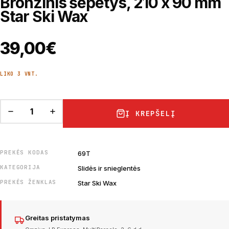
Bronzinis šepetys, 210 x 90 mm
Star Ski Wax
39,00
€
LIKO 3 VNT.
Į KREPŠELĮ
PREKĖS KODAS
69T
KATEGORIJA
Slidės ir snieglentės
PREKĖS ŽENKLAS
Star Ski Wax
Greitas pristatymas