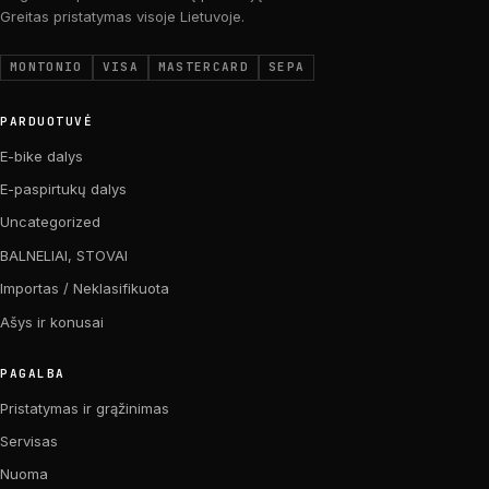
Greitas pristatymas visoje Lietuvoje.
MONTONIO
VISA
MASTERCARD
SEPA
PARDUOTUVĖ
E-bike dalys
E-paspirtukų dalys
Uncategorized
BALNELIAI, STOVAI
Importas / Neklasifikuota
Ašys ir konusai
PAGALBA
Pristatymas ir grąžinimas
Servisas
Nuoma