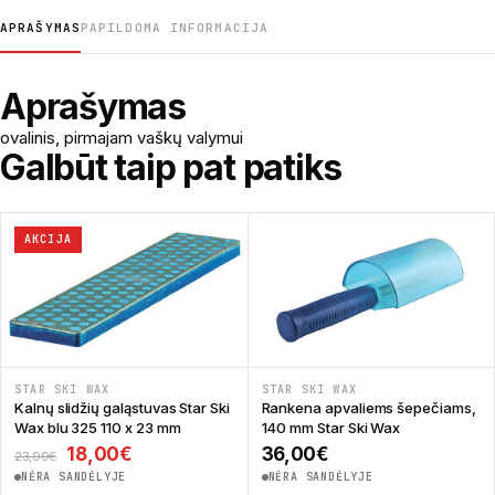
APRAŠYMAS
PAPILDOMA INFORMACIJA
Aprašymas
ovalinis, pirmajam vaškų valymui
Galbūt taip pat patiks
AKCIJA
STAR SKI WAX
STAR SKI WAX
Kalnų slidžių galąstuvas Star Ski
Rankena apvaliems šepečiams,
Wax blu 325 110 x 23 mm
140 mm Star Ski Wax
Original price was: 23,99€.
Current price is: 18,00€.
18,00
€
36,00
€
23,99
€
NĖRA SANDĖLYJE
NĖRA SANDĖLYJE