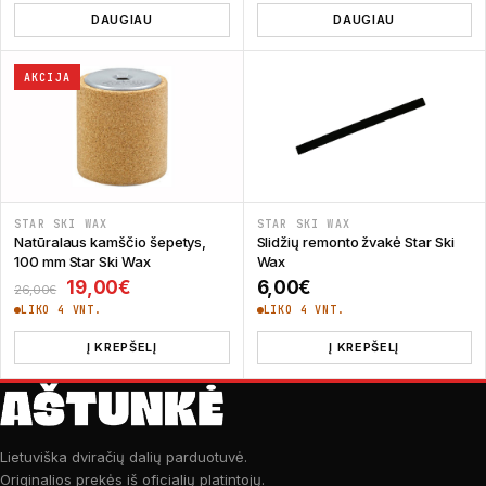
DAUGIAU
DAUGIAU
AKCIJA
STAR SKI WAX
STAR SKI WAX
Natūralaus kamščio šepetys,
Slidžių remonto žvakė Star Ski
100 mm Star Ski Wax
Wax
Original price was: 26,00€.
Current price is: 19,00€.
19,00
€
6,00
€
26,00
€
LIKO 4 VNT.
LIKO 4 VNT.
Į KREPŠELĮ
Į KREPŠELĮ
Lietuviška dviračių dalių parduotuvė.
Originalios prekės iš oficialių platintojų.