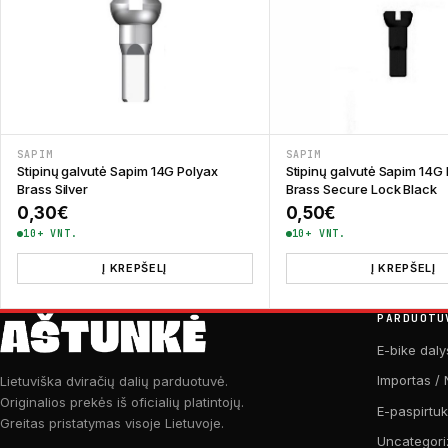
SAPIM
SAPIM
Stipinų galvutė Sapim 14G Polyax
Stipinų galvutė Sapim 14G
Brass Silver
Brass Secure Lock Black
0,30
€
0,50
€
10+ VNT.
10+ VNT.
Į KREPŠELĮ
Į KREPŠELĮ
PARDUOTU
E-bike daly
Importas / 
Lietuviška dviračių dalių parduotuvė.
Originalios prekės iš oficialių platintojų.
E-paspirtu
Greitas pristatymas visoje Lietuvoje.
Uncategori