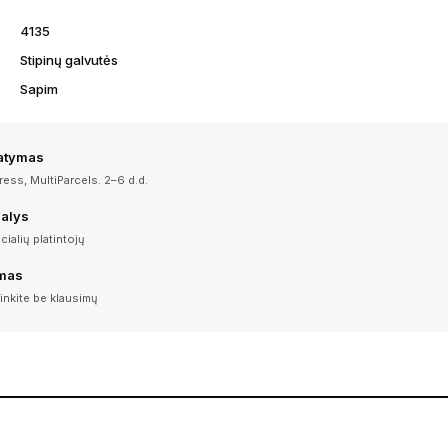
4135
Stipinų galvutės
Sapim
tatymas
ess, MultiParcels. 2–6 d.d.
dalys
icialių platintojų
imas
inkite be klausimų