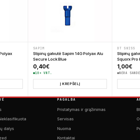
SAPIM
DT SWISS
 Polyax
Stipinų galvutė Sapim 14G Polyax Alu
Stipinų gal
Secure Lock Blue
Squorx Pro
0,40
€
1,00
€
10+ VNT.
NĖRA SAND
Į KREPŠELĮ
VĖ
PAGALBA
A
s
Pristatymas ir grąžinimas
B
Neklasifikuota
Servisas
O
kų dalys
Nuoma
P
zed
Kontaktai