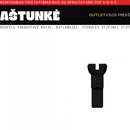
Pereiti prie turinio
NEMOKAMAS PRISTATYMAS NUO 80 €
PRISTATOME PER 2–6 D.D.
OUTLET
VISOS PREK
Ieškoti dalių
Ieškoti
PRADŽIA
/
PARDUOTUVĖ
/
RATAI, RATLANKIAI, STEBULĖS
/
STIPINAI
/
STIP