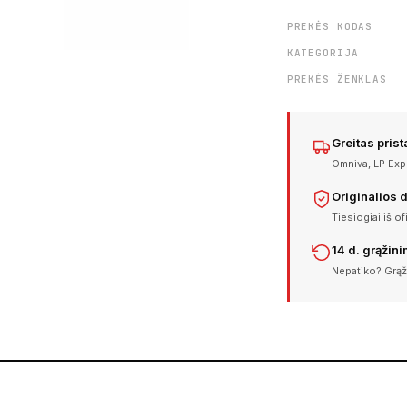
PREKĖS KODAS
KATEGORIJA
PREKĖS ŽENKLAS
Greitas pris
Omniva, LP Expr
Originalios 
Tiesiogiai iš of
14 d. grąžin
Nepatiko? Grąž