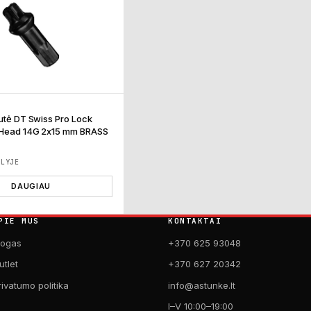
vutė DT Swiss Pro Lock
 Head 14G 2x15 mm BRASS
ĖLYJE
DAUGIAU
PIE MUS
KONTAKTAI
logas
+370 625 93048
utlet
+370 627 20342
rivatumo politika
info@astunke.lt
I–V 10:00–19:00