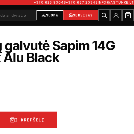
+370 625 93048
+370 627 20342
INFO@ASTUNKE.LT
NUOMA
SERVISAS
ų galvutė Sapim 14G
 Alu Black
Į KREPŠELĮ