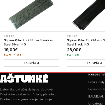
PILLAR
PILLAR
Stipinai Pillar 2 x 288 mm Stainless
Stipinai Pillar 2 x 294 mm S
Steel Silver 14G
Steel Black 14G
19,00
€
26,00
€
LIKO 9 VNT.
10+ VNT.
Į KREPŠELĮ
Į KREPŠELĮ
PARDUOTU
E-bike daly
E-paspirtu
Lietuviška dviračių dalių parduotuvė.
Originalios prekės iš oficialių platintojų.
BALNELIAI,
Greitas pristatymas visoje Lietuvoje.
Uncategori