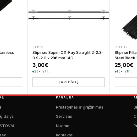
SAPIM
PILLAR
tainless
Stipinas Sapim CX-Ray Straight 2-2.3-
Stipinai Pil
0.9-2.0 x 286 mm 14G
Steel Black
3,00
€
25,00
€
10+ VNT.
10+ VNT.
Į KREPŠELĮ
VĖ
PAGALBA
A
s
Pristatymas ir grąžinimas
B
kų dalys
Servisas
O
 STOVAI
Nuoma
P
zed
Kontaktai