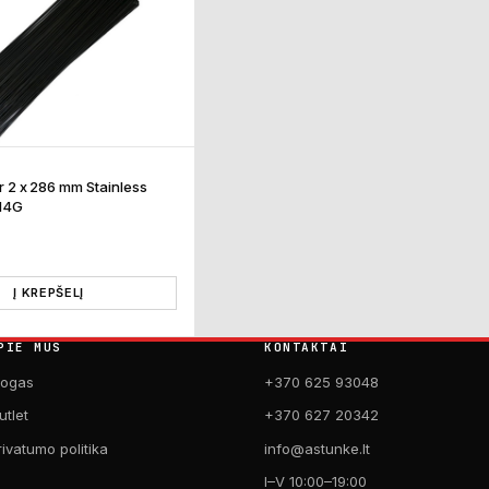
lar 2 x 286 mm Stainless
 14G
Į KREPŠELĮ
PIE MUS
KONTAKTAI
logas
+370 625 93048
utlet
+370 627 20342
rivatumo politika
info@astunke.lt
I–V 10:00–19:00