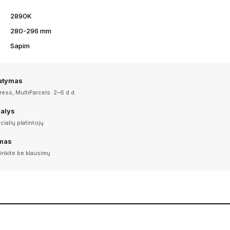
2890K
280-296 mm
Sapim
tatymas
ess, MultiParcels. 2–6 d.d.
dalys
icialių platintojų
imas
inkite be klausimų