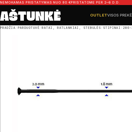
Pereiti prie turinio
NEMOKAMAS PRISTATYMAS NUO 80 €
PRISTATOME PER 2–6 D.D.
OUTLET
VISOS PREK
Ieškoti dalių
Ieškoti
PRADŽIA
/
PARDUOTUVĖ
/
RATAI, RATLANKIAI, STEBULĖS
/
STIPINAI
/
280-