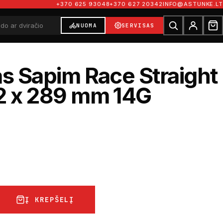
+370 625 93048
+370 627 20342
INFO@ASTUNKE.LT
NUOMA
SERVISAS
as Sapim Race Straight
2 x 289 mm 14G
Į KREPŠELĮ