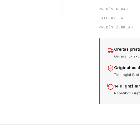
PREKĖS KODAS
KATEGORIJA
PREKĖS ŽENKLAS
Greitas pris
Omniva, LP Expr
Originalios 
Tiesiogiai iš of
14 d. grąžin
Nepatiko? Grąž