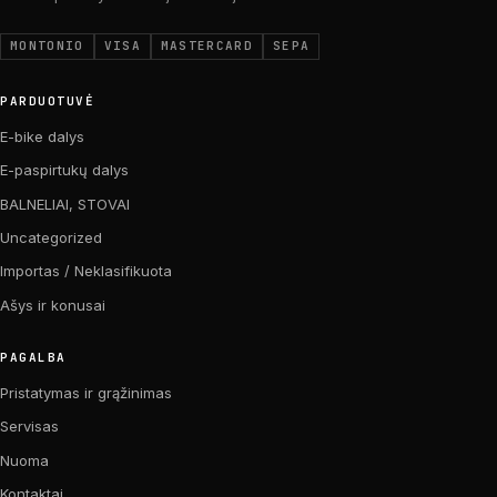
MONTONIO
VISA
MASTERCARD
SEPA
PARDUOTUVĖ
E-bike dalys
E-paspirtukų dalys
BALNELIAI, STOVAI
Uncategorized
Importas / Neklasifikuota
Ašys ir konusai
PAGALBA
Pristatymas ir grąžinimas
Servisas
Nuoma
Kontaktai