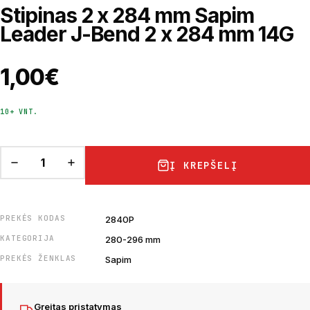
Stipinas 2 x 284 mm Sapim
Leader J-Bend 2 x 284 mm 14G
1,00
€
10+ VNT.
Į KREPŠELĮ
PREKĖS KODAS
2840P
KATEGORIJA
280-296 mm
PREKĖS ŽENKLAS
Sapim
Greitas pristatymas