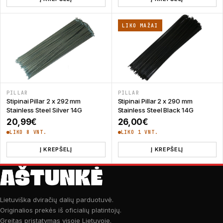
LIKO MAŽAI
PILLAR
PILLAR
Stipinai Pillar 2 x 292 mm
Stipinai Pillar 2 x 290 mm
Stainless Steel Silver 14G
Stainless Steel Black 14G
20,99
€
26,00
€
LIKO 8 VNT.
LIKO 1 VNT.
Į KREPŠELĮ
Į KREPŠELĮ
Lietuviška dviračių dalių parduotuvė.
Originalios prekės iš oficialių platintojų.
Greitas pristatymas visoje Lietuvoje.