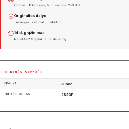
Omniva, LP Express, MultiParcels. 2–6 d.d.
Originalios dalys
Tiesiogiai iš oficialių platintojų
14 d. grąžinimas
Nepatiko? Grąžinkite be klausimų
TECHNINĖS SAVYBĖS
SPALVA
Juoda
PREKĖS KODAS
2840P