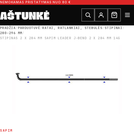
Pereiti prie turinio
NEMOKAMAS PRISTATYMAS NUO 80 €
Ieškoti dalių
Ieškoti
PRADŽIA
/
PARDUOTUVĖ
/
RATAI, RATLANKIAI, STEBULĖS
/
STIPINAI
/
280-296 MM
/
STIPINAS 2 X 284 MM SAPIM LEADER J-BEND 2 X 284 MM 14G
SAPIM