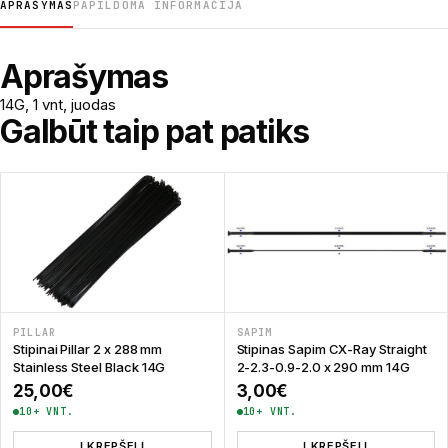
APRAŠYMAS
PAPILDOMA INFORMACIJA
Aprašymas
14G, 1 vnt, juodas
Galbūt taip pat patiks
PILLAR
SAPIM
Stipinai Pillar 2 x 288 mm
Stipinas Sapim CX-Ray Straight
Stainless Steel Black 14G
2-2.3-0.9-2.0 x 290 mm 14G
25,00
€
3,00
€
10+ VNT.
10+ VNT.
Į KREPŠELĮ
Į KREPŠELĮ