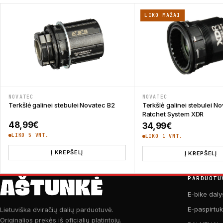
LIKO MAŽAI
NOVATEC
NOVATEC
Terkšlė galinei stebulei Novatec B2
Terkšlė galinei stebulei N
Ratchet System XDR
48,99
€
34,99
€
LIKO 5 VNT.
LIKO 1 VNT.
Į KREPŠELĮ
Į KREPŠELĮ
PARDUOTU
E-bike daly
E-paspirtu
Lietuviška dviračių dalių parduotuvė.
Originalios prekės iš oficialių platintojų.