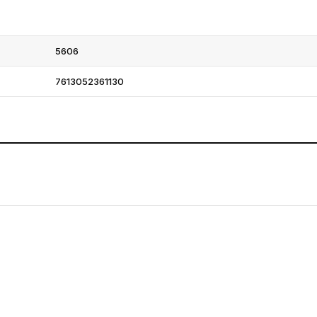
5606
7613052361130