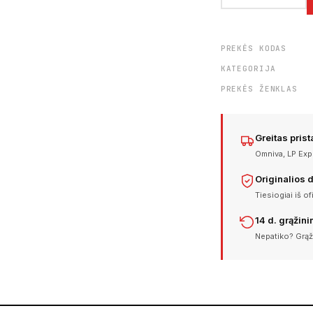
PREKĖS KODAS
KATEGORIJA
PREKĖS ŽENKLAS
Greitas pris
Omniva, LP Expr
Originalios 
Tiesiogiai iš of
14 d. grąžin
Nepatiko? Grąž