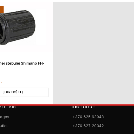
I
inei stebulei Shimano FH-
T.
Į KREPŠELĮ
PIE MUS
KONTAKTAI
logas
+370 625 93048
utlet
+370 627 20342