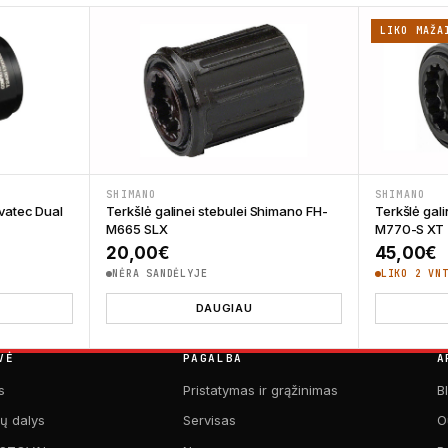
LIKO MAŽA
SHIMANO
SHIMANO
ovatec Dual
Terkšlė galinei stebulei Shimano FH-
Terkšlė gal
M665 SLX
M770-S XT
20,00
€
45,00
€
NĖRA SANDĖLYJE
LIKO 2 VN
DAUGIAU
VĖ
PAGALBA
A
s
Pristatymas ir grąžinimas
B
kų dalys
Servisas
O