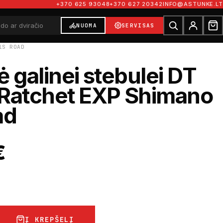
+370 625 93048
+370 627 20342
INFO@ASTUNKE.LT
NUOMA
SERVISAS
1S ROAD
ė galinei stebulei DT
 Ratchet EXP Shimano
ad
€
Į KREPŠELĮ