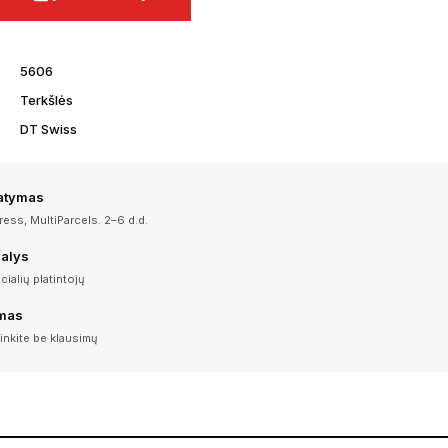
5606
Terkšlės
DT Swiss
tatymas
ess, MultiParcels. 2–6 d.d.
dalys
icialių platintojų
imas
inkite be klausimų