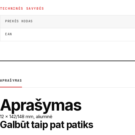
TECHNINĖS SAVYBĖS
PREKĖS KODAS
EAN
APRAŠYMAS
Aprašymas
12 x 142/148 mm, aliuminė
Galbūt taip pat patiks