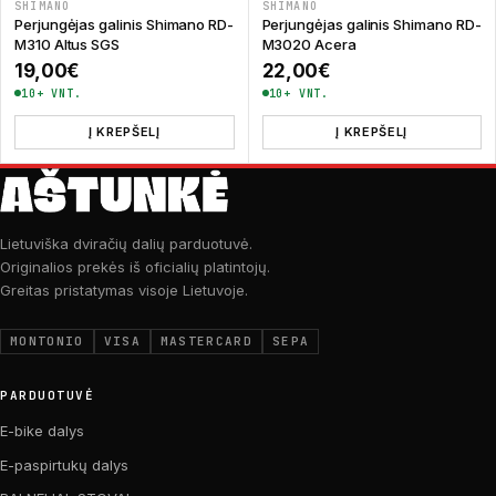
SHIMANO
SHIMANO
Perjungėjas galinis Shimano RD-
Perjungėjas galinis Shimano RD-
M310 Altus SGS
M3020 Acera
19,00
€
22,00
€
10+ VNT.
10+ VNT.
Į KREPŠELĮ
Į KREPŠELĮ
Lietuviška dviračių dalių parduotuvė.
Originalios prekės iš oficialių platintojų.
Greitas pristatymas visoje Lietuvoje.
MONTONIO
VISA
MASTERCARD
SEPA
PARDUOTUVĖ
E-bike dalys
E-paspirtukų dalys