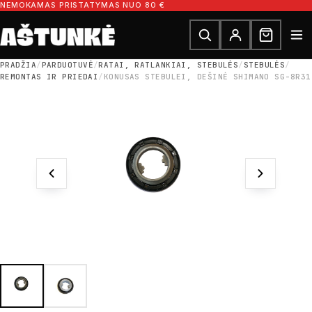
Pereiti prie turinio
NEMOKAMAS PRISTATYMAS NUO 80 €
Ieškoti dalių
Ieškoti
PRADŽIA
/
PARDUOTUVĖ
/
RATAI, RATLANKIAI, STEBULĖS
/
STEBULĖS
/
REMONTAS IR PRIEDAI
/
KONUSAS STEBULEI, DEŠINĖ SHIMANO SG-8R31