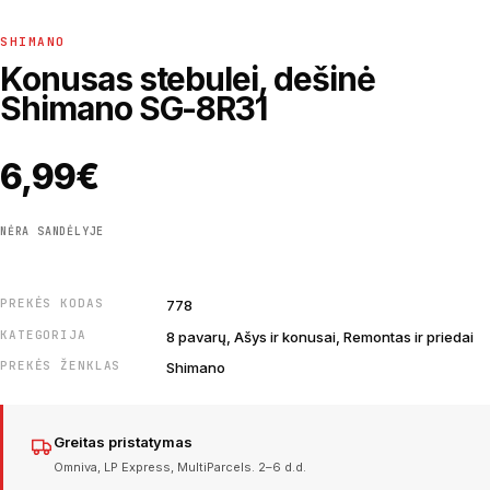
SHIMANO
Konusas stebulei, dešinė
Shimano SG-8R31
6,99
€
NĖRA SANDĖLYJE
PREKĖS KODAS
778
KATEGORIJA
8 pavarų, Ašys ir konusai, Remontas ir priedai
PREKĖS ŽENKLAS
Shimano
Greitas pristatymas
Omniva, LP Express, MultiParcels. 2–6 d.d.