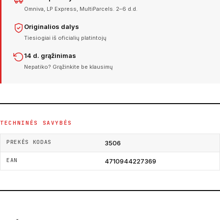
Omniva, LP Express, MultiParcels. 2–6 d.d.
Originalios dalys
Tiesiogiai iš oficialių platintojų
14 d. grąžinimas
Nepatiko? Grąžinkite be klausimų
TECHNINĖS SAVYBĖS
PREKĖS KODAS
3506
EAN
4710944227369