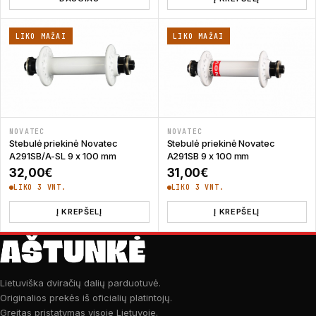
LIKO MAŽAI
LIKO MAŽAI
NOVATEC
NOVATEC
Stebulė priekinė Novatec
Stebulė priekinė Novatec
A291SB/A-SL 9 x 100 mm
A291SB 9 x 100 mm
32,00
€
31,00
€
LIKO 3 VNT.
LIKO 3 VNT.
Į KREPŠELĮ
Į KREPŠELĮ
Lietuviška dviračių dalių parduotuvė.
Originalios prekės iš oficialių platintojų.
Greitas pristatymas visoje Lietuvoje.