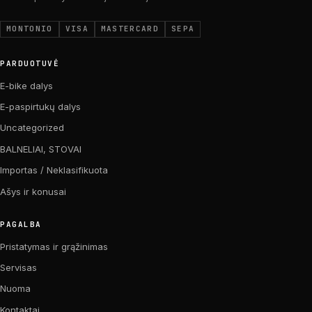
MONTONIO
VISA
MASTERCARD
SEPA
PARDUOTUVĖ
E-bike dalys
E-paspirtukų dalys
Uncategorized
BALNELIAI, STOVAI
Importas / Neklasifikuota
Ašys ir konusai
PAGALBA
Pristatymas ir grąžinimas
Servisas
Nuoma
Kontaktai