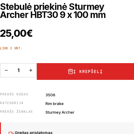
Stebulė priekinė Sturmey
Archer HBT30 9 x 100 mm
25,00
€
LIKO 2 VNT.
Į KREPŠELĮ
PREKĖS KODAS
3506
KATEGORIJA
Rim brake
PREKĖS ŽENKLAS
Sturmey Archer
Greitas pristatymas