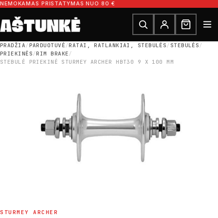
Pereiti prie turinio
NEMOKAMAS PRISTATYMAS NUO 80 €
Ieškoti dalių
Ieškoti
PRADŽIA
/
PARDUOTUVĖ
/
RATAI, RATLANKIAI, STEBULĖS
/
STEBULĖS
/
PRIEKINĖS
/
RIM BRAKE
/
STEBULĖ PRIEKINĖ STURMEY ARCHER HBT30 9 X 100 MM
STURMEY ARCHER