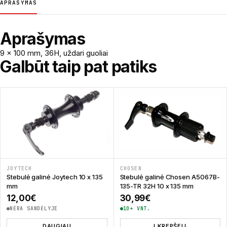
APRAŠYMAS
Aprašymas
9 x 100 mm, 36H, uždari guoliai
Galbūt taip pat patiks
JOYTECH
CHOSEN
Stebulė galinė Joytech 10 x 135
Stebulė galinė Chosen A5067B-
mm
135-TR 32H 10 x 135 mm
12,00
€
30,99
€
NĖRA SANDĖLYJE
10+ VNT.
DAUGIAU
Į KREPŠELĮ