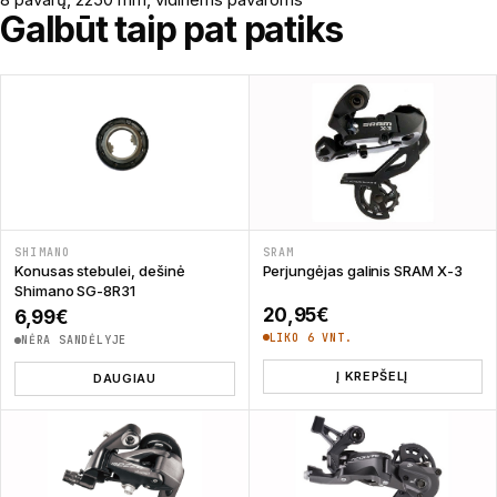
Galbūt taip pat patiks
SHIMANO
SRAM
Konusas stebulei, dešinė
Perjungėjas galinis SRAM X-3
Shimano SG-8R31
20,95
€
6,99
€
LIKO 6 VNT.
NĖRA SANDĖLYJE
Į KREPŠELĮ
DAUGIAU