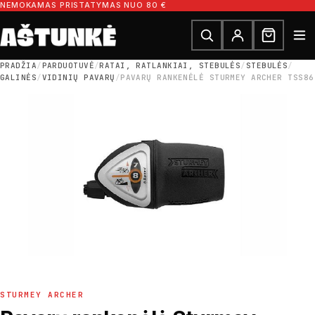
Pereiti prie turinio
NEMOKAMAS PRISTATYMAS NUO 80 €
Ieškoti dalių
Ieškoti
PRADŽIA
/
PARDUOTUVĖ
/
RATAI, RATLANKIAI, STEBULĖS
/
STEBULĖS
/
GALINĖS
/
VIDINIŲ PAVARŲ
/
PAVARŲ RANKENĖLĖ STURMEY ARCHER TSS86
STURMEY ARCHER