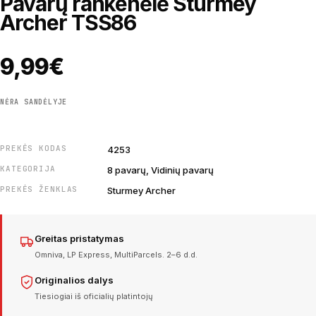
Pavarų rankenėlė Sturmey
Archer TSS86
9,99
€
NĖRA SANDĖLYJE
PREKĖS KODAS
4253
KATEGORIJA
8 pavarų, Vidinių pavarų
PREKĖS ŽENKLAS
Sturmey Archer
Greitas pristatymas
Omniva, LP Express, MultiParcels. 2–6 d.d.
Originalios dalys
Tiesiogiai iš oficialių platintojų