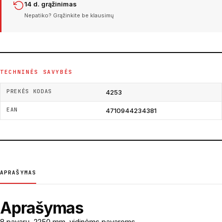
14 d. grąžinimas
Nepatiko? Grąžinkite be klausimų
TECHNINĖS SAVYBĖS
PREKĖS KODAS
4253
EAN
4710944234381
APRAŠYMAS
Aprašymas
8 pavarų, 2250 mm, vidinėms pavaroms