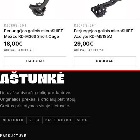
MICROSHIFT
MICROSHIFT
Perjungėjas galinis microSHIFT
Perjungėjas galinis microSHIFT
Mezzo RD-M36S Short Cage
Acolyte RD-M5185M
18,00
€
29,00
€
NĖRA SANDĖLYJE
NĖRA SANDĖLYJE
DAUGIAU
DAUGIAU
Lietuviška dviračių dalių parduotuvė.
Originalios prekės iš oficialių platintojų.
Greitas pristatymas visoje Lietuvoje.
MONTONIO
VISA
MASTERCARD
SEPA
PARDUOTUVĖ