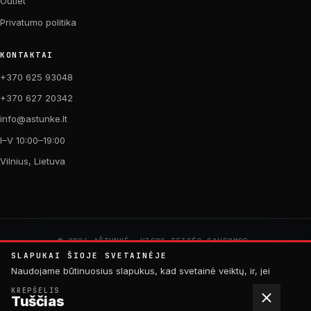
Outlet
Privatumo politika
KONTAKTAI
+370 625 93048
+370 627 20342
info@astunke.lt
I–V 10:00–19:00
Vilnius, Lietuva
© 2026 AŠTUNKĖ. VISOS TEISĖS SAUGOMOS.
PAGAMINTA SU MEILE DVIRAČIAMS. 🚴
SLAPUKAI ŠIOJE SVETAINĖJE
by
Digital Acid Studio
Naudojame būtinuosius slapukus, kad svetainė veiktų, ir, jei
sutiksite, analitinius slapukus, padedančius tobulinti turinį.
KREPŠELIS
Tuščias
Daugiau informacijos rasite
privatumo politikoje
.