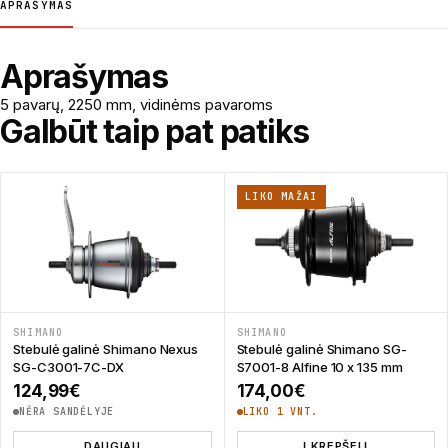
APRAŠYMAS
Aprašymas
5 pavarų, 2250 mm, vidinėms pavaroms
Galbūt taip pat patiks
LIKO MAŽAI
SHIMANO
SHIMANO
Stebulė galinė Shimano Nexus
Stebulė galinė Shimano SG-
SG-C3001-7C-DX
S7001-8 Alfine 10 x 135 mm
124,99
€
174,00
€
NĖRA SANDĖLYJE
LIKO 1 VNT.
DAUGIAU
Į KREPŠELĮ