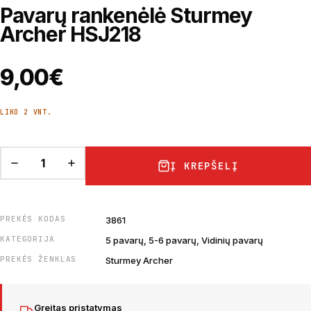
Pavarų rankenėlė Sturmey
Archer HSJ218
9,00
€
LIKO 2 VNT.
Į KREPŠELĮ
PREKĖS KODAS
3861
KATEGORIJA
5 pavarų, 5-6 pavarų, Vidinių pavarų
PREKĖS ŽENKLAS
Sturmey Archer
Greitas pristatymas