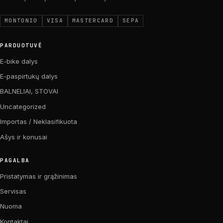
MONTONIO
VISA
MASTERCARD
SEPA
PARDUOTUVĖ
E-bike dalys
E-paspirtukų dalys
BALNELIAI, STOVAI
Uncategorized
Importas / Neklasifikuota
Ašys ir konusai
PAGALBA
Pristatymas ir grąžinimas
Servisas
Nuoma
Kontaktai