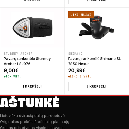
LIKO MAŽAI
STURMEY ARCHER
SHIMANO
Pavarų rankenėlė Sturmey
Pavarų rankenėlė Shimano SL-
Archer HSJ976
7S50 Nexus
9,00
€
20,99
€
10+ VNT.
LIKO 2 VNT.
Į KREPŠELĮ
Į KREPŠELĮ
Lietuviška dviračių dalių parduotuvė.
Originalios prekės iš oficialių platintojų.
Greitas pristatymas visoje Lietuvoje.