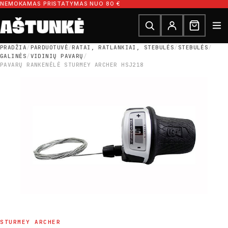
Pereiti prie turinio
NEMOKAMAS PRISTATYMAS NUO 80 €
Ieškoti dalių
Ieškoti
PRADŽIA
/
PARDUOTUVĖ
/
RATAI, RATLANKIAI, STEBULĖS
/
STEBULĖS
/
GALINĖS
/
VIDINIŲ PAVARŲ
/
PAVARŲ RANKENĖLĖ STURMEY ARCHER HSJ218
STURMEY ARCHER