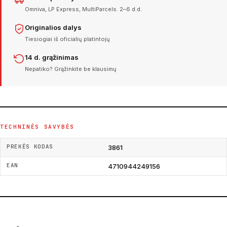
Omniva, LP Express, MultiParcels. 2–6 d.d.
Originalios dalys
Tiesiogiai iš oficialių platintojų
14 d. grąžinimas
Nepatiko? Grąžinkite be klausimų
TECHNINĖS SAVYBĖS
PREKĖS KODAS
3861
EAN
4710944249156