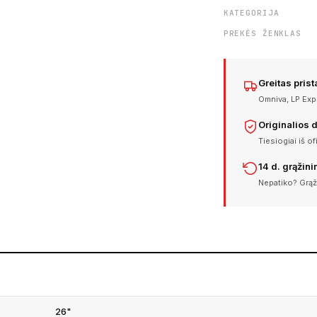
KATEGORIJA
PREKĖS ŽENKLAS
Greitas pris
Omniva, LP Expr
Originalios 
Tiesiogiai iš of
14 d. grąžin
Nepatiko? Grąž
26"