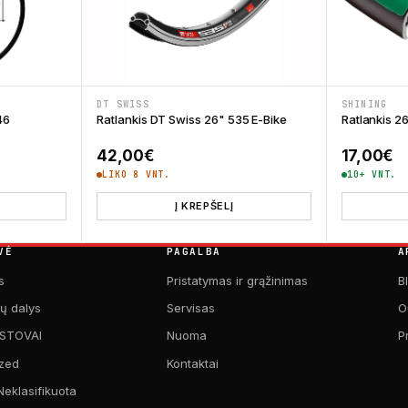
DT SWISS
SHINING
46
Ratlankis DT Swiss 26" 535 E-Bike
Ratlankis 2
42,00
€
17,00
€
LIKO 8 VNT.
10+ VNT.
Į KREPŠELĮ
VĖ
PAGALBA
A
s
Pristatymas ir grąžinimas
B
kų dalys
Servisas
O
 STOVAI
Nuoma
P
zed
Kontaktai
Neklasifikuota