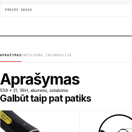
PREKĖS KODAS
APRAŠYMAS
PAPILDOMA INFORMACIJA
Aprašymas
559 x 21, 36H, aliuminis, sidabrinis
Galbūt taip pat patiks