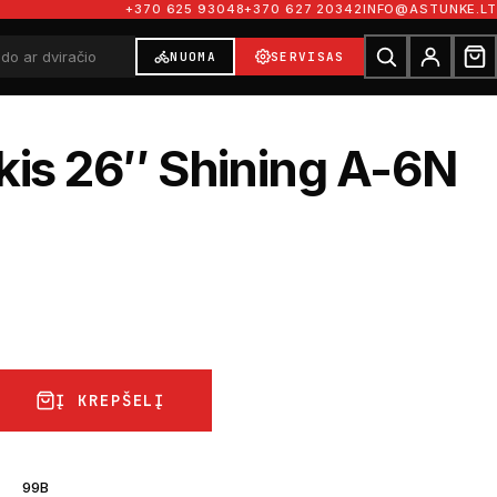
+370 625 93048
+370 627 20342
INFO@ASTUNKE.LT
NUOMA
SERVISAS
kis 26″ Shining A-6N
Į KREPŠELĮ
99B