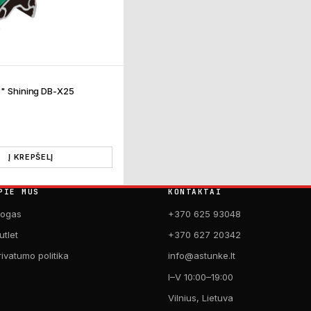
6" Shining DB-X25
Į KREPŠELĮ
PIE MUS
KONTAKTAI
logas
+370 625 93048
utlet
+370 627 20342
rivatumo politika
info@astunke.lt
I–V 10:00–19:00
Vilnius, Lietuva