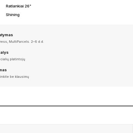
Ratlankiai 26"
Shining
tatymas
ess, MultiParcels. 2–6 d.d.
dalys
icialių platintojų
imas
inkite be klausimų