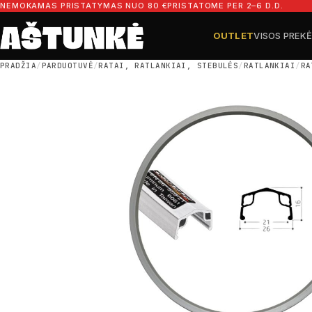
Pereiti prie turinio
NEMOKAMAS PRISTATYMAS NUO 80 €
PRISTATOME PER 2–6 D.D.
OUTLET
VISOS PREK
Ieškoti dalių
Ieškoti
PRADŽIA
/
PARDUOTUVĖ
/
RATAI, RATLANKIAI, STEBULĖS
/
RATLANKIAI
/
RA