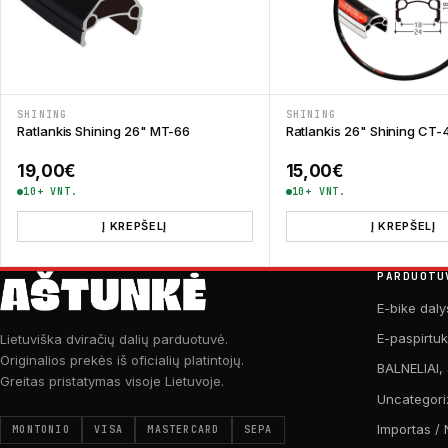
SHINING
SHINING
Ratlankis Shining 26" MT-66
Ratlankis 26" Shining CT-
19,00
€
15,00
€
10+ VNT.
10+ VNT.
Į KREPŠELĮ
Į KREPŠELĮ
PARDUOTU
E-bike daly
E-paspirtu
Lietuviška dviračių dalių parduotuvė.
Originalios prekės iš oficialių platintojų.
BALNELIAI,
Greitas pristatymas visoje Lietuvoje.
Uncategori
Importas / 
MONTONIO
VISA
MASTERCARD
SEPA