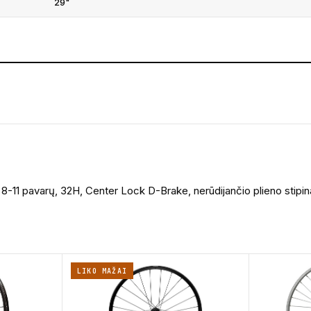
29"
11 pavarų, 32H, Center Lock D-Brake, nerūdijančio plieno stipina
LIKO MAŽAI