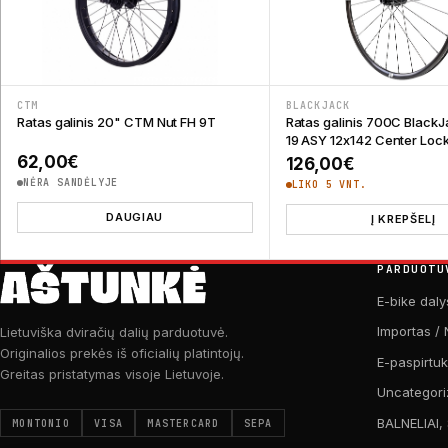
CTM
BLACKJACK
Ratas galinis 20" CTM Nut FH 9T
Ratas galinis 700C Black
19 ASY 12x142 Center Loc
Road 11S
62,00
€
126,00
€
NĖRA SANDĖLYJE
LIKO 5 VNT.
DAUGIAU
Į KREPŠELĮ
PARDUOTU
E-bike daly
Importas / 
Lietuviška dviračių dalių parduotuvė.
Originalios prekės iš oficialių platintojų.
E-paspirtu
Greitas pristatymas visoje Lietuvoje.
Uncategori
BALNELIAI,
MONTONIO
VISA
MASTERCARD
SEPA