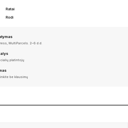
Ratai
Rodi
tatymas
ess, MultiParcels. 2–6 d.d.
dalys
icialių platintojų
imas
inkite be klausimų