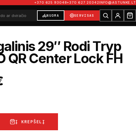
+370 625 93048
+370 627 20342
INFO@ASTUNKE.LT
NUOMA
SERVISAS
galinis 29″ Rodi Tryp
O QR Center Lock FH
€
Į KREPŠELĮ