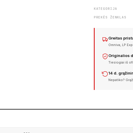
KATEGORIJA
PREKĖS ŽENKLAS
Greitas pris
Omniva, LP Expr
Originalios 
Tiesiogiai iš of
14 d. grąžin
Nepatiko? Grąž