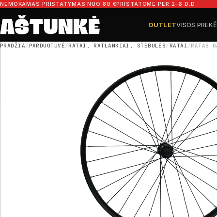
Pereiti prie turinio
NEMOKAMAS PRISTATYMAS NUO 80 €
PRISTATOME PER 2–6 D.D.
OUTLET
VISOS PREK
Ieškoti dalių
Ieškoti
PRADŽIA
/
PARDUOTUVĖ
/
RATAI, RATLANKIAI, STEBULĖS
/
RATAI
/
RATAS G