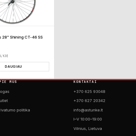
is 28" Shining CT-46 SS
ĖLYJE
DAUGIAU
PIE MUS
KONTAKTAI
logas
+370 625 93048
utlet
+370 627 20342
rivatumo politika
info@astunke.lt
I–V 10:00–19:00
Vilnius, Lietuva