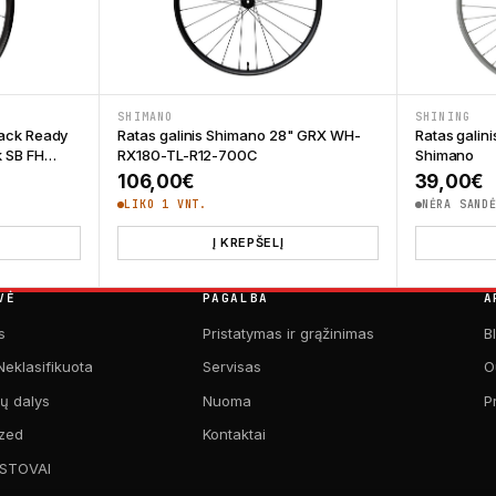
SHIMANO
SHINING
Jack Ready
Ratas galinis Shimano 28" GRX WH-
Ratas galin
k SB FH
RX180-TL-R12-700C
Shimano
106,00
€
39,00
€
LIKO 1 VNT.
NĖRA SAND
Į KREPŠELĮ
VĖ
PAGALBA
A
s
Pristatymas ir grąžinimas
B
Neklasifikuota
Servisas
O
kų dalys
Nuoma
P
zed
Kontaktai
 STOVAI