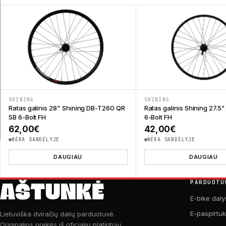
SHINING
SHINING
Ratas galinis 28" Shining DB-T260 QR
Ratas galinis Shining 27.
SB 6-Bolt FH
6-Bolt FH
62,00
€
42,00
€
NĖRA SANDĖLYJE
NĖRA SANDĖLYJE
DAUGIAU
DAUGIAU
PARDUOTU
E-bike daly
E-paspirtu
Lietuviška dviračių dalių parduotuvė.
Originalios prekės iš oficialių platintojų.