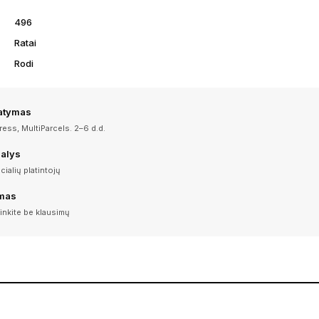
496
Ratai
Rodi
tatymas
ess, MultiParcels. 2–6 d.d.
dalys
icialių platintojų
imas
inkite be klausimų