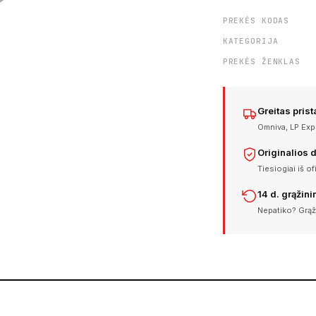
PREKĖS KODAS
KATEGORIJA
PREKĖS ŽENKLAS
Greitas pris
Omniva, LP Expr
Originalios 
Tiesiogiai iš of
14 d. grąžin
Nepatiko? Grąž