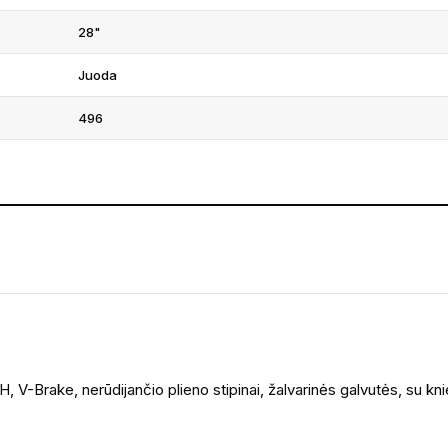
28"
Juoda
496
 V-Brake, nerūdijančio plieno stipinai, žalvarinės galvutės, su kn