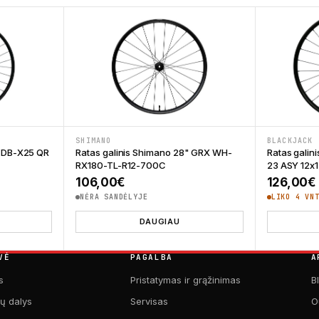
SHIMANO
BLACKJACK
5" DB-X25 QR
Ratas galinis Shimano 28" GRX WH-
Ratas galin
RX180-TL-R12-700C
23 ASY 12x1
106,00
€
126,00
€
NĖRA SANDĖLYJE
LIKO 4 VN
DAUGIAU
VĖ
PAGALBA
A
s
Pristatymas ir grąžinimas
B
kų dalys
Servisas
O