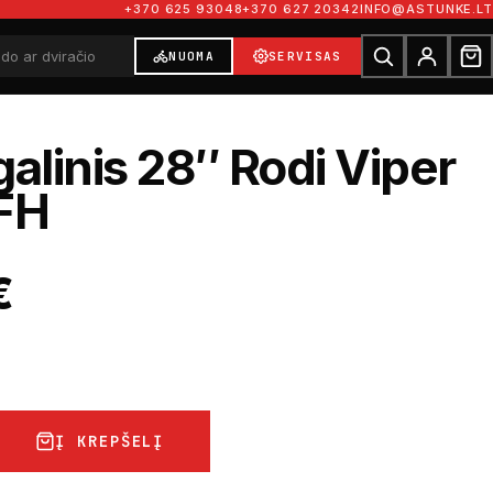
+370 625 93048
+370 627 20342
INFO@ASTUNKE.LT
NUOMA
SERVISAS
galinis 28″ Rodi Viper
 FH
€
Į KREPŠELĮ