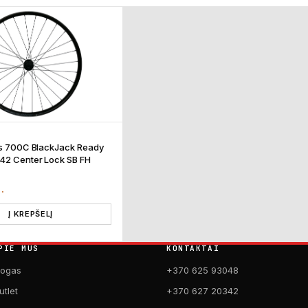
is 700C BlackJack Ready
42 Center Lock SB FH
T.
Į KREPŠELĮ
PIE MUS
KONTAKTAI
logas
+370 625 93048
utlet
+370 627 20342