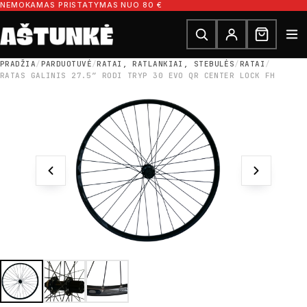
Pereiti prie turinio
NEMOKAMAS PRISTATYMAS NUO 80 €
Ieškoti dalių
Ieškoti
PRADŽIA
/
PARDUOTUVĖ
/
RATAI, RATLANKIAI, STEBULĖS
/
RATAI
/
RATAS GALINIS 27.5″ RODI TRYP 30 EVO QR CENTER LOCK FH