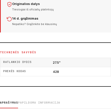
Originalios dalys
Tiesiogiai iš oficialių platintojų
14 d. grąžinimas
Nepatiko? Grąžinkite be klausimų
TECHNINĖS SAVYBĖS
RATLANKIO DYDIS
27.5"
PREKĖS KODAS
428
APRAŠYMAS
PAPILDOMA INFORMACIJA