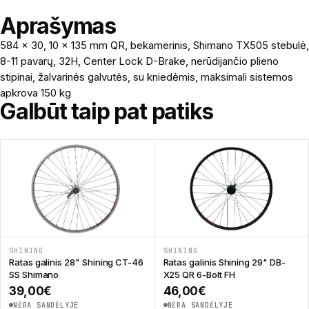
Aprašymas
584 x 30, 10 x 135 mm QR, bekamerinis, Shimano TX505 stebulė,
8-11 pavarų, 32H, Center Lock D-Brake, nerūdijančio plieno
stipinai, žalvarinės galvutės, su kniedėmis, maksimali sistemos
apkrova 150 kg
Galbūt taip pat patiks
SHINING
SHINING
Ratas galinis 28" Shining CT-46
Ratas galinis Shining 29" DB-
SS Shimano
X25 QR 6-Bolt FH
39,00
€
46,00
€
NĖRA SANDĖLYJE
NĖRA SANDĖLYJE