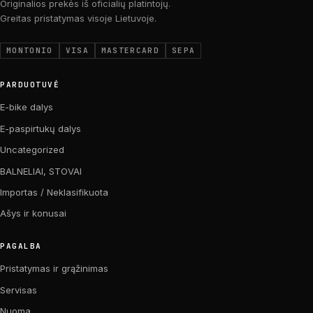
Originalios prekės iš oficialių platintojų.
Greitas pristatymas visoje Lietuvoje.
MONTONIO
VISA
MASTERCARD
SEPA
PARDUOTUVĖ
E-bike dalys
E-paspirtukų dalys
Uncategorized
BALNELIAI, STOVAI
Importas / Neklasifikuota
Ašys ir konusai
PAGALBA
Pristatymas ir grąžinimas
Servisas
Nuoma