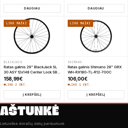
DAUGIAU
DAUGIAU
LIKO MAŽAI
LIKO MAŽAI
BLACKJACK
SHIMANO
Ratas galinis 29" BlackJack SL
Ratas galinis Shimano 28" GRX
30 ASY 12x148 Center Lock SB
WH-RX180-TL-R12-700C
FH
158,99
€
106,00
€
LIKO 2 VNT.
LIKO 1 VNT.
Į KREPŠELĮ
Į KREPŠELĮ
Lietuviška dviračių dalių parduotuvė.