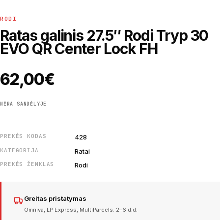
RODI
Ratas galinis 27.5″ Rodi Tryp 30
EVO QR Center Lock FH
62,00
€
NĖRA SANDĖLYJE
PREKĖS KODAS
428
KATEGORIJA
Ratai
PREKĖS ŽENKLAS
Rodi
Greitas pristatymas
Omniva, LP Express, MultiParcels. 2–6 d.d.