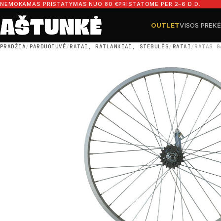
Pereiti prie turinio
NEMOKAMAS PRISTATYMAS NUO 80 €
PRISTATOME PER 2–6 D.D.
OUTLET
VISOS PREK
Ieškoti dalių
Ieškoti
PRADŽIA
/
PARDUOTUVĖ
/
RATAI, RATLANKIAI, STEBULĖS
/
RATAI
/
RATAS G