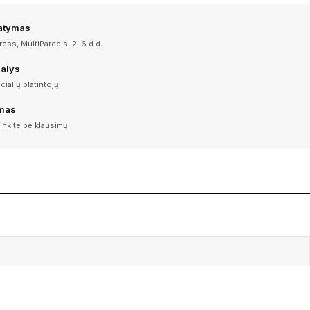
tatymas
ess, MultiParcels. 2–6 d.d.
dalys
icialių platintojų
imas
inkite be klausimų