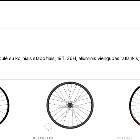
 su kojiniais stabdžiais, 19T, 36H, aliuminis viengubas ratlankis, 
BLACKJACK
SHINING