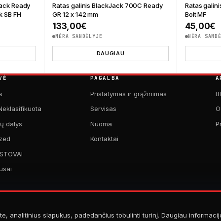
Jack Ready
Ratas galinis BlackJack 700C Ready
Ratas galin
k SB FH
GR 12 x 142 mm
Bolt MF
133,00
€
45,00
€
NĖRA SANDĖLYJE
NĖRA SAND
DAUGIAU
VĖ
PAGALBA
A
s
Pristatymas ir grąžinimas
B
Neklasifikuota
Servisas
O
kų dalys
Nuoma
P
zed
Kontaktai
 STOVAI
usai
te, analitinius slapukus, padedančius tobulinti turinį. Daugiau informaci