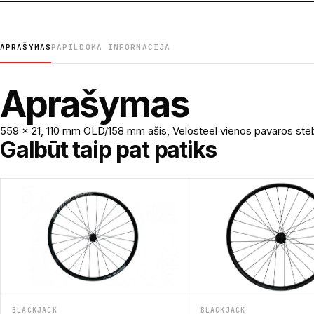
APRAŠYMAS
PAPILDOMA INFORMACIJA
Aprašymas
559 x 21, 110 mm OLD/158 mm ašis, Velosteel vienos pavaros stebulė
Galbūt taip pat patiks
BLACKJACK
BLACKJACK