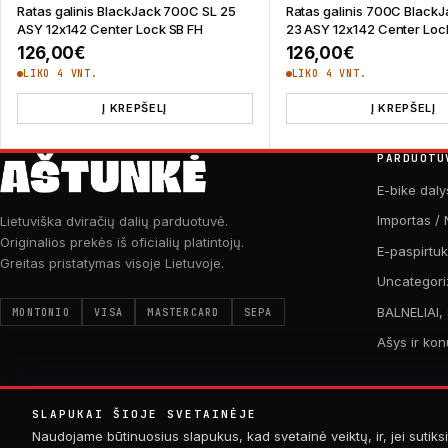
Ratas galinis BlackJack 700C SL 25
Ratas galinis 700C Black
ASY 12x142 Center Lock SB FH
23 ASY 12x142 Center Loc
126,00
€
126,00
€
LIKO 4 VNT.
LIKO 4 VNT.
Į KREPŠELĮ
Į KREPŠELĮ
PARDUOTU
E-bike daly
Importas / 
Lietuviška dviračių dalių parduotuvė.
Originalios prekės iš oficialių platintojų.
E-paspirtu
Greitas pristatymas visoje Lietuvoje.
Uncategori
BALNELIAI,
MONTONIO
VISA
MASTERCARD
SEPA
Ašys ir kon
SLAPUKAI ŠIOJE SVETAINĖJE
Naudojame būtinuosius slapukus, kad svetainė veiktų, ir, jei sutiksi