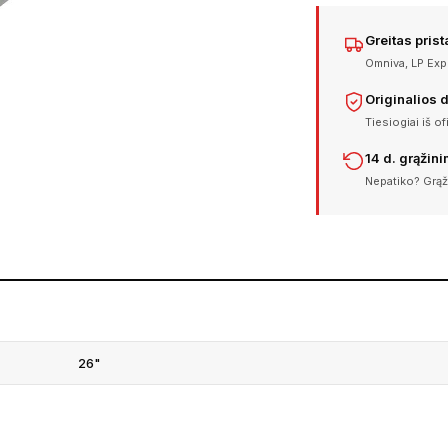
Greitas pris
Omniva, LP Expr
Originalios 
Tiesiogiai iš of
14 d. grąžin
Nepatiko? Grąž
26"