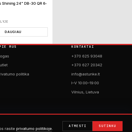
is Shining 24" DB-30 QR 6-
ĖLYJE
DAUGIAU
PIE MUS
KONTAKTAI
logas
+370 625 93048
utlet
+370 627 20342
rivatumo politika
info@astunke.lt
I–V 10:00–19:00
Vilnius, Lietuva
ATMESTI
SUTINKU
jos rasite
privatumo politikoje
.