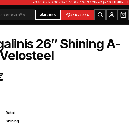
+370 625 93048
+370 627 20342
INFO@ASTUNKE.LT
NUOMA
SERVISAS
galinis 26″ Shining A-
Velosteel
€
Ratai
Shining