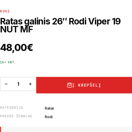
RODI
Ratas galinis 26″ Rodi Viper 19
NUT MF
48,00
€
10+ VNT.
Į KREPŠELĮ
KATEGORIJA
Ratai
PREKĖS ŽENKLAS
Rodi