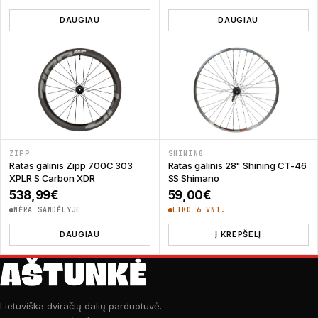
DAUGIAU
DAUGIAU
ZIPP
SHINING
Ratas galinis Zipp 700C 303
Ratas galinis 28" Shining CT-46
XPLR S Carbon XDR
SS Shimano
538,99
€
59,00
€
NĖRA SANDĖLYJE
LIKO 6 VNT.
DAUGIAU
Į KREPŠELĮ
Lietuviška dviračių dalių parduotuvė.