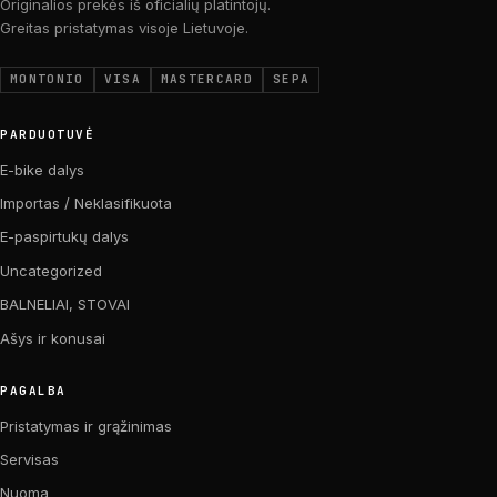
Originalios prekės iš oficialių platintojų.
Greitas pristatymas visoje Lietuvoje.
MONTONIO
VISA
MASTERCARD
SEPA
PARDUOTUVĖ
E-bike dalys
Importas / Neklasifikuota
E-paspirtukų dalys
Uncategorized
BALNELIAI, STOVAI
Ašys ir konusai
PAGALBA
Pristatymas ir grąžinimas
Servisas
Nuoma