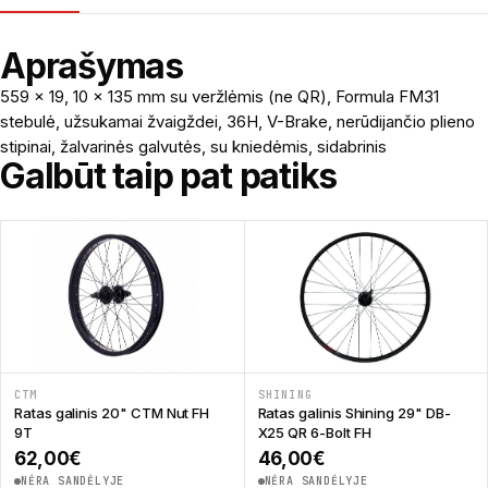
Aprašymas
559 x 19, 10 x 135 mm su veržlėmis (ne QR), Formula FM31
stebulė, užsukamai žvaigždei, 36H, V-Brake, nerūdijančio plieno
stipinai, žalvarinės galvutės, su kniedėmis, sidabrinis
Galbūt taip pat patiks
CTM
SHINING
Ratas galinis 20" CTM Nut FH
Ratas galinis Shining 29" DB-
9T
X25 QR 6-Bolt FH
62,00
€
46,00
€
NĖRA SANDĖLYJE
NĖRA SANDĖLYJE