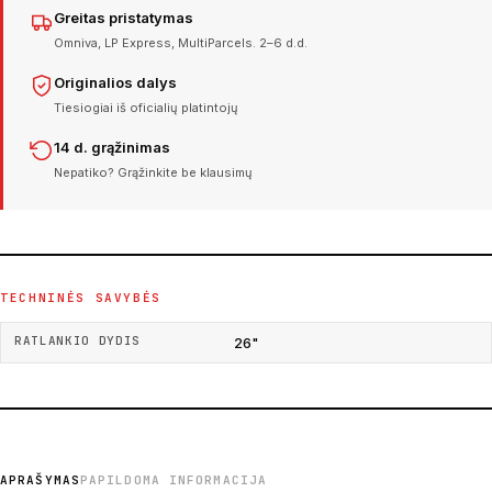
Greitas pristatymas
Omniva, LP Express, MultiParcels. 2–6 d.d.
Originalios dalys
Tiesiogiai iš oficialių platintojų
14 d. grąžinimas
Nepatiko? Grąžinkite be klausimų
TECHNINĖS SAVYBĖS
RATLANKIO DYDIS
26"
APRAŠYMAS
PAPILDOMA INFORMACIJA