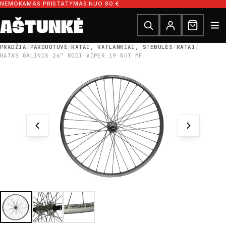
Pereiti prie turinio
NEMOKAMAS PRISTATYMAS NUO 80 €
Ieškoti dalių
Ieškoti
PRADŽIA
/
PARDUOTUVĖ
/
RATAI, RATLANKIAI, STEBULĖS
/
RATAI
/
RATAS GALINIS 26″ RODI VIPER 19 NUT MF