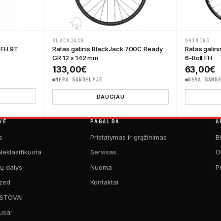
BLACKJACK
SHINING
 FH 9T
Ratas galinis BlackJack 700C Ready
Ratas galin
GR 12 x 142 mm
6-Bolt FH
133,00
€
63,00
€
NĖRA SANDĖLYJE
NĖRA SAND
DAUGIAU
VĖ
PAGALBA
A
s
Pristatymas ir grąžinimas
B
Neklasifikuota
Servisas
O
kų dalys
Nuoma
P
zed
Kontaktai
 STOVAI
usai