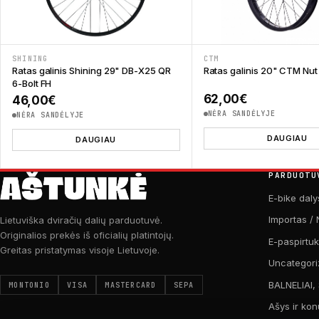
SHINING
CTM
Ratas galinis Shining 29" DB-X25 QR
Ratas galinis 20" CTM Nut
6-Bolt FH
62,00
€
46,00
€
NĖRA SANDĖLYJE
NĖRA SANDĖLYJE
DAUGIAU
DAUGIAU
PARDUOTU
E-bike daly
Importas / 
Lietuviška dviračių dalių parduotuvė.
Originalios prekės iš oficialių platintojų.
E-paspirtu
Greitas pristatymas visoje Lietuvoje.
Uncategori
BALNELIAI,
MONTONIO
VISA
MASTERCARD
SEPA
Ašys ir kon