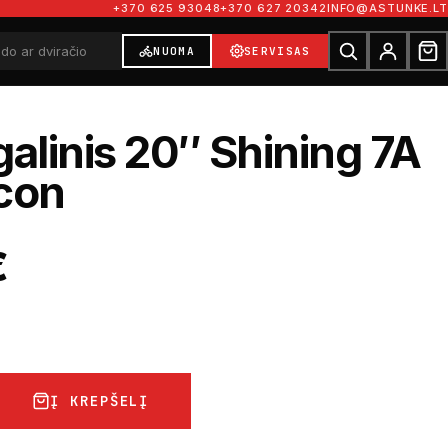
+370 625 93048
+370 627 20342
INFO@ASTUNKE.LT
NUOMA
SERVISAS
galinis 20″ Shining 7A
con
€
Į KREPŠELĮ