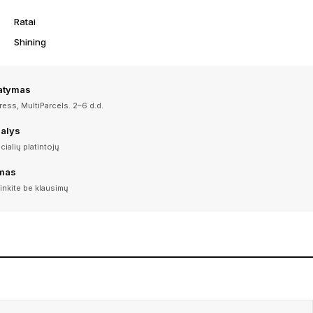
Ratai
Shining
tatymas
ess, MultiParcels. 2–6 d.d.
dalys
icialių platintojų
imas
inkite be klausimų