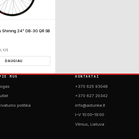
is Shining 24" DB-30 QR SB
ĖLYJE
DAUGIAU
PIE MUS
KONTAKTAI
logas
+370 625 93048
utlet
+370 627 20342
rivatumo politika
info@astunke.lt
I–V 10:00–19:00
Vilnius, Lietuva