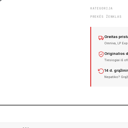
KATEGORIJA
PREKĖS ŽENKLAS
Greitas pris
Omniva, LP Expr
Originalios 
Tiesiogiai iš of
14 d. grąžin
Nepatiko? Grąž