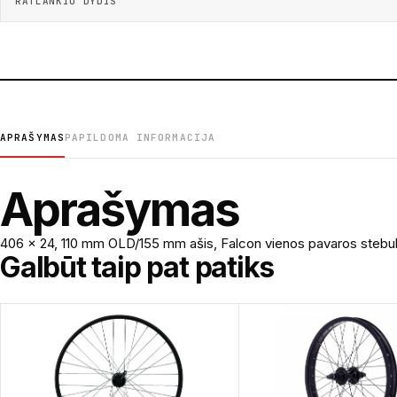
RATLANKIO DYDIS
APRAŠYMAS
PAPILDOMA INFORMACIJA
Aprašymas
406 x 24, 110 mm OLD/155 mm ašis, Falcon vienos pavaros stebulė su
Galbūt taip pat patiks