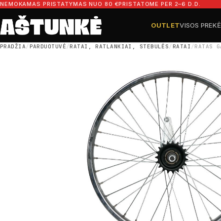
Pereiti prie turinio
NEMOKAMAS PRISTATYMAS NUO 80 €
PRISTATOME PER 2–6 D.D.
OUTLET
VISOS PREK
Ieškoti dalių
Ieškoti
PRADŽIA
/
PARDUOTUVĖ
/
RATAI, RATLANKIAI, STEBULĖS
/
RATAI
/
RATAS G