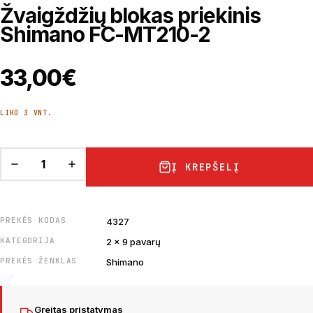
Žvaigždžių blokas priekinis
Shimano FC-MT210-2
33,00
€
LIKO 3 VNT.
Į KREPŠELĮ
PREKĖS KODAS
4327
KATEGORIJA
2 x 9 pavarų
PREKĖS ŽENKLAS
Shimano
Greitas pristatymas