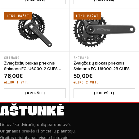
LIKO MAŽAI
LIKO MAŽAI
SHIMANO
SHIMANO
Žvaigždžių blokas priekinis
Žvaigždžių blokas priekinis
Shimano FC-U6030-2 CUES
Shimano FC-U6000-2B CUES
LinkGlide
76,00
€
50,00
€
LIKO 1 VNT.
LIKO 2 VNT.
Į KREPŠELĮ
Į KREPŠELĮ
Lietuviška dviračių dalių parduotuvė.
Originalios prekės iš oficialių platintojų.
Greitas pristatymas visoje Lietuvoje.