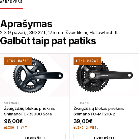
APRAŠYMAS
Aprašymas
2 x 9 pavarų, 36x22T, 175 mm švaistikliai, Hollowtech II
Galbūt taip pat patiks
LIKO MAŽAI
LIKO MAŽAI
SHIMANO
SHIMANO
Žvaigždžių blokas priekinis
Žvaigždžių blokas priekinis
Shimano FC-R3000 Sora
Shimano FC-MT210-2
96,00
€
39,00
€
LIKO 2 VNT.
LIKO 2 VNT.
Į KREPŠELĮ
Į KREPŠELĮ