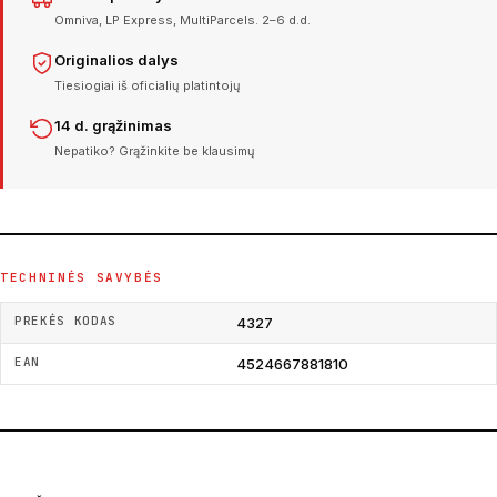
Omniva, LP Express, MultiParcels. 2–6 d.d.
Originalios dalys
Tiesiogiai iš oficialių platintojų
14 d. grąžinimas
Nepatiko? Grąžinkite be klausimų
TECHNINĖS SAVYBĖS
PREKĖS KODAS
4327
EAN
4524667881810