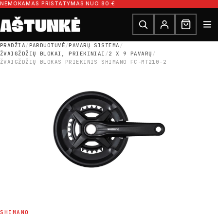
Pereiti prie turinio
NEMOKAMAS PRISTATYMAS NUO 80 €
Ieškoti dalių
Ieškoti
PRADŽIA
/
PARDUOTUVĖ
/
PAVARŲ SISTEMA
/
ŽVAIGŽDŽIŲ BLOKAI, PRIEKINIAI
/
2 X 9 PAVARŲ
/
ŽVAIGŽDŽIŲ BLOKAS PRIEKINIS SHIMANO FC-MT210-2
SHIMANO