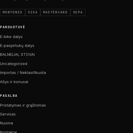
MONTONIO
VISA
MASTERCARD
SEPA
PARDUOTUVĖ
E-bike dalys
E-paspirtukų dalys
BALNELIAI, STOVAI
Uncategorized
Importas / Neklasifikuota
Ašys ir konusai
PAGALBA
Pristatymas ir grąžinimas
Servisas
Nuoma
Kontaktai