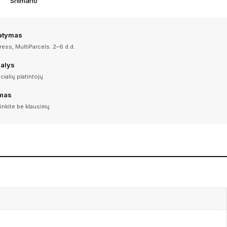
Shimano
tatymas
ess, MultiParcels. 2–6 d.d.
dalys
icialių platintojų
imas
inkite be klausimų