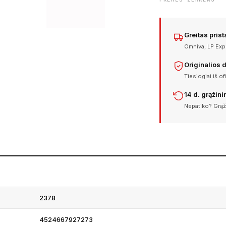
Greitas pris
Omniva, LP Expr
Originalios 
Tiesiogiai iš of
14 d. grąžin
Nepatiko? Grąž
2378
4524667927273