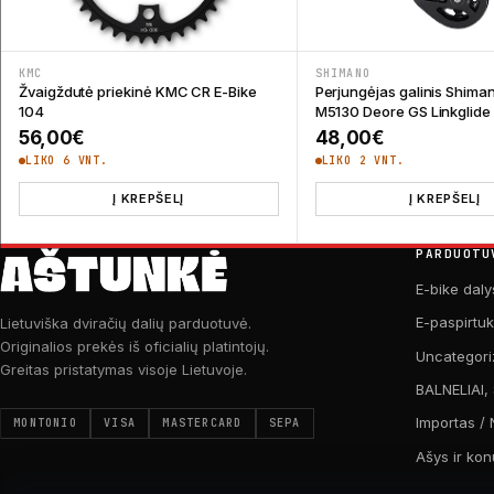
KMC
SHIMANO
Žvaigždutė priekinė KMC CR E-Bike
Perjungėjas galinis Shima
104
M5130 Deore GS Linkglide 
56,00
€
48,00
€
LIKO 6 VNT.
LIKO 2 VNT.
Į KREPŠELĮ
Į KREPŠELĮ
PARDUOTU
E-bike daly
E-paspirtu
Lietuviška dviračių dalių parduotuvė.
Originalios prekės iš oficialių platintojų.
Uncategori
Greitas pristatymas visoje Lietuvoje.
BALNELIAI,
Importas / 
MONTONIO
VISA
MASTERCARD
SEPA
Ašys ir kon