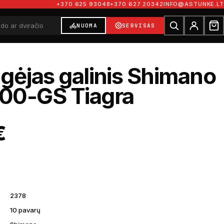
+370 625 93048
+370 627 20342
INFO@ASTUNKE.LT
NUOMA
SERVISAS
gėjas galinis Shimano
00-GS Tiagra
€
2378
10 pavarų