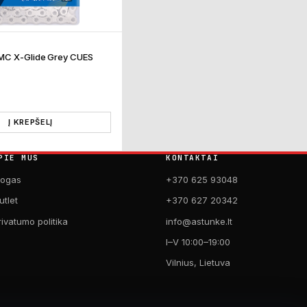
MC X-Glide Grey CUES
Į KREPŠELĮ
PIE MUS
KONTAKTAI
logas
+370 625 93048
utlet
+370 627 20342
rivatumo politika
info@astunke.lt
I–V 10:00–19:00
Vilnius, Lietuva