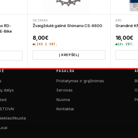
SHIMANO
KMC
no RD-
Žvaigždutė galinė Shimano CS-6600
Grandinė K
E-Bike
8,00
€
16,00
€
LIKO 1 VNT.
10+ VNT.
Į KREPŠELĮ
VĖ
PAGALBA
A
s
Pristatymas ir grąžinimas
B
kų dalys
Servisas
O
zed
Nuoma
P
 STOVAI
Kontaktai
Neklasifikuota
usai