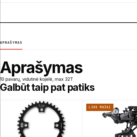
APRAŠYMAS
Aprašymas
10 pavarų, vidutinė kojelė, max 32T
Galbūt taip pat patiks
LIKO MAŽAI