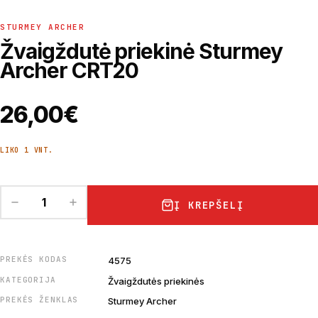
STURMEY ARCHER
Žvaigždutė priekinė Sturmey
Archer CRT20
26,00
€
LIKO 1 VNT.
Į KREPŠELĮ
PREKĖS KODAS
4575
KATEGORIJA
Žvaigždutės priekinės
PREKĖS ŽENKLAS
Sturmey Archer