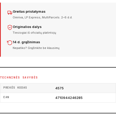
Greitas pristatymas
Omniva, LP Express, MultiParcels. 2–6 d.d.
Originalios dalys
Tiesiogiai iš oficialių platintojų
14 d. grąžinimas
Nepatiko? Grąžinkite be klausimų
TECHNINĖS SAVYBĖS
PREKĖS KODAS
4575
EAN
4710944246285