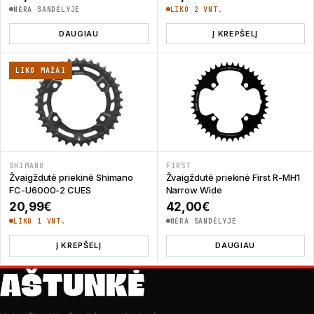
NĖRA SANDĖLYJE
LIKO 2 VNT.
DAUGIAU
Į KREPŠELĮ
LIKO MAŽAI
SHIMANO
FIRST
Žvaigždutė priekinė Shimano
Žvaigždutė priekinė First R-MH1
FC-U6000-2 CUES
Narrow Wide
20,99
€
42,00
€
LIKO 1 VNT.
NĖRA SANDĖLYJE
Į KREPŠELĮ
DAUGIAU