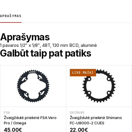
APRAŠYMAS
Aprašymas
1 pavaros 1/2″ x 1/8″, 48T, 130 mm BCD, aliuminė
Galbūt taip pat patiks
LIKO MAŽAI
FSA
SHIMANO
Žvaigždutė priekinė FSA Vero
Žvaigždutė priekinė Shimano
Pro / Omega
FC-U8000-2 CUES
45,00
€
22,00
€