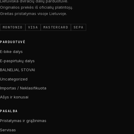
Lietuviška dviračių dalių parduotuvė.
Originalios prekės iš oficialių platintojų.
Greitas pristatymas visoje Lietuvoje.
MONTONIO
VISA
MASTERCARD
SEPA
PARDUOTUVĖ
E-bike dalys
E-paspirtukų dalys
BALNELIAI, STOVAI
Uncategorized
Importas / Neklasifikuota
Ašys ir konusai
PAGALBA
Pristatymas ir grąžinimas
Servisas