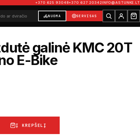
+370 625 93048
+370 627 20342
INFO@ASTUNKE.LT
NUOMA
SERVISAS
ždutė galinė KMC 20T
no E-Bike
Į KREPŠELĮ