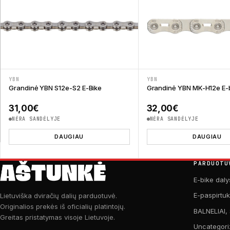
YBN
YBN
Grandinė YBN S12e-S2 E-Bike
Grandinė YBN MK-H12e E-b
31,00
€
32,00
€
NĖRA SANDĖLYJE
NĖRA SANDĖLYJE
DAUGIAU
DAUGIAU
PARDUOTU
E-bike daly
E-paspirtu
Lietuviška dviračių dalių parduotuvė.
Originalios prekės iš oficialių platintojų.
BALNELIAI,
Greitas pristatymas visoje Lietuvoje.
Uncategori