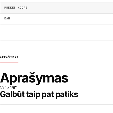
PREKĖS KODAS
EAN
APRAŠYMAS
Aprašymas
1/2″ x 1/8″
Galbūt taip pat patiks