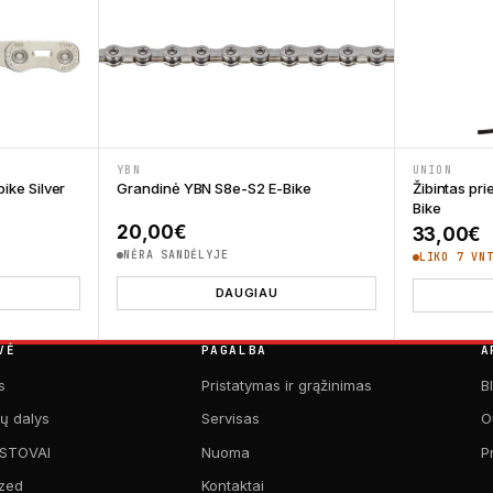
YBN
UNION
ike Silver
Grandinė YBN S8e-S2 E-Bike
Žibintas pr
Bike
20,00
€
33,00
€
NĖRA SANDĖLYJE
LIKO 7 VN
DAUGIAU
VĖ
PAGALBA
A
s
Pristatymas ir grąžinimas
B
kų dalys
Servisas
O
 STOVAI
Nuoma
P
zed
Kontaktai