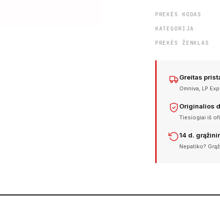
PREKĖS KODAS
KATEGORIJA
PREKĖS ŽENKLAS
Greitas pris
Omniva, LP Expr
Originalios 
Tiesiogiai iš of
14 d. grąžin
Nepatiko? Grąž