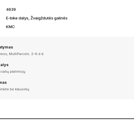
4639
E-bike dalys, Žvaigždutės galinės
KMC
tatymas
ess, MultiParcels. 2–6 d.d.
dalys
icialių platintojų
imas
inkite be klausimų