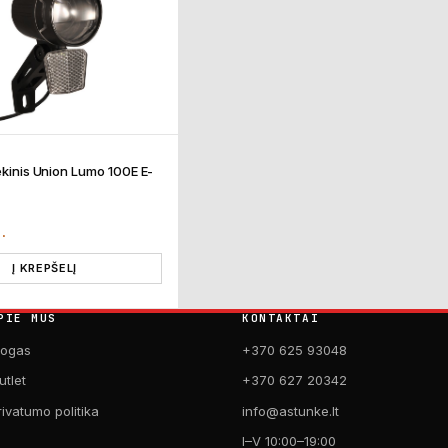
iekinis Union Lumo 100E E-
T.
Į KREPŠELĮ
PIE MUS
KONTAKTAI
logas
+370 625 93048
utlet
+370 627 20342
rivatumo politika
info@astunke.lt
I–V 10:00–19:00