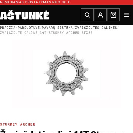
Pereiti prie turinio
NEMOKAMAS PRISTATYMAS NUO 80 €
Ieškoti dalių
Ieškoti
PRADŽIA
/
PARDUOTUVĖ
/
PAVARŲ SISTEMA
/
ŽVAIGŽDUTĖS GALINĖS
/
ŽVAIGŽDUTĖ GALINĖ 14T STURMEY ARCHER SFX30
STURMEY ARCHER