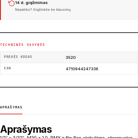
14 d. grąžinimas
Nepatiko? Grąžinkite be klausimų
TECHNINĖS SAVYBĖS
PREKĖS KODAS
3520
EAN
4710944247336
APRAŠYMAS
Aprašymas
1/2″ x 3/32″, M30 x 1.0, BMX ir flip flop stebulėms, chromuotas