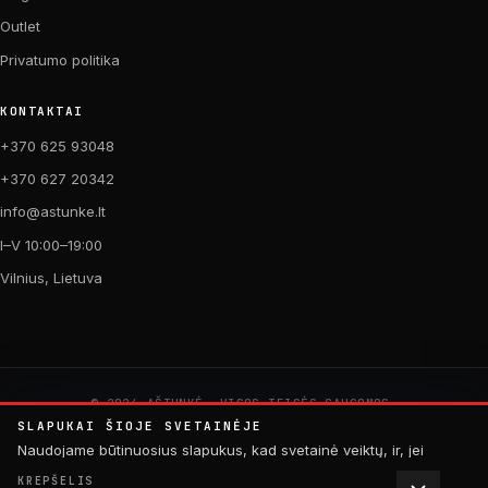
Outlet
Privatumo politika
KONTAKTAI
+370 625 93048
+370 627 20342
info@astunke.lt
I–V 10:00–19:00
Vilnius, Lietuva
© 2026 AŠTUNKĖ. VISOS TEISĖS SAUGOMOS.
PAGAMINTA SU MEILE DVIRAČIAMS. 🚴
SLAPUKAI ŠIOJE SVETAINĖJE
by
Digital Acid Studio
Naudojame būtinuosius slapukus, kad svetainė veiktų, ir, jei
sutiksite, analitinius slapukus, padedančius tobulinti turinį.
KREPŠELIS