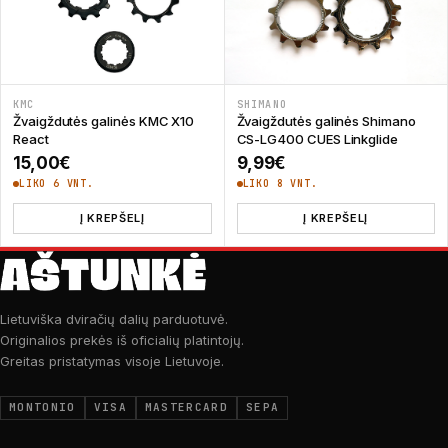
KMC
SHIMANO
Žvaigždutės galinės KMC X10
Žvaigždutės galinės Shimano
React
CS-­LG400­ CUES Linkglide
15,00
€
9,99
€
LIKO 6 VNT.
LIKO 8 VNT.
Į KREPŠELĮ
Į KREPŠELĮ
Lietuviška dviračių dalių parduotuvė.
Originalios prekės iš oficialių platintojų.
Greitas pristatymas visoje Lietuvoje.
MONTONIO
VISA
MASTERCARD
SEPA