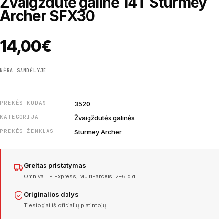
Žvaigždutė galinė 14T Sturmey
Archer SFX30
14,00
€
NĖRA SANDĖLYJE
PREKĖS KODAS
3520
KATEGORIJA
Žvaigždutės galinės
PREKĖS ŽENKLAS
Sturmey Archer
Greitas pristatymas
Omniva, LP Express, MultiParcels. 2–6 d.d.
Originalios dalys
Tiesiogiai iš oficialių platintojų