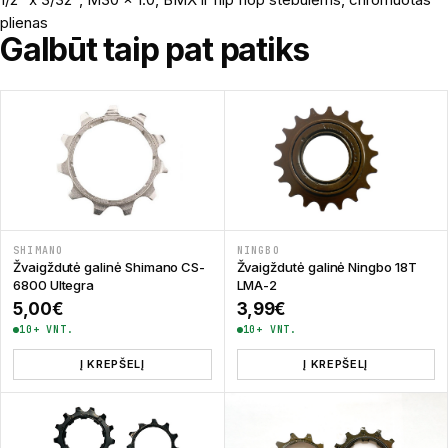
plienas
Galbūt taip pat patiks
SHIMANO
NINGBO
Žvaigždutė galinė Shimano CS-
Žvaigždutė galinė Ningbo 18T
6800 Ultegra
LMA-2
5,00
€
3,99
€
10+ VNT.
10+ VNT.
Į KREPŠELĮ
Į KREPŠELĮ