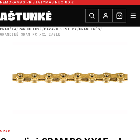
Pereiti prie turinio
NEMOKAMAS PRISTATYMAS NUO 80 €
Ieškoti dalių
Ieškoti
PRADŽIA
/
PARDUOTUVĖ
/
PAVARŲ SISTEMA
/
GRANDINĖS
/
GRANDINĖ SRAM PC XX1 EAGLE
SRAM