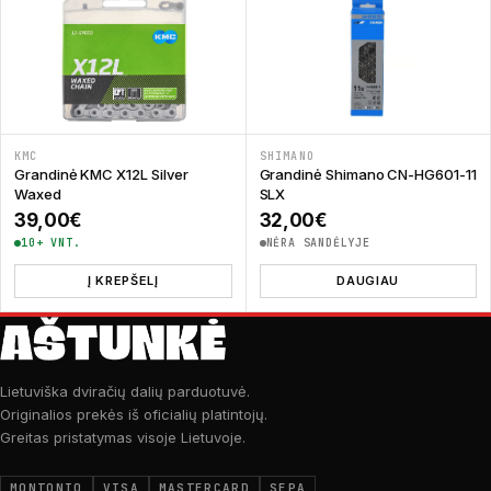
KMC
SHIMANO
Grandinė KMC X12L Silver
Grandinė Shimano CN-HG601-11
Waxed
SLX
39,00
€
32,00
€
10+ VNT.
NĖRA SANDĖLYJE
Į KREPŠELĮ
DAUGIAU
Lietuviška dviračių dalių parduotuvė.
Originalios prekės iš oficialių platintojų.
Greitas pristatymas visoje Lietuvoje.
MONTONIO
VISA
MASTERCARD
SEPA