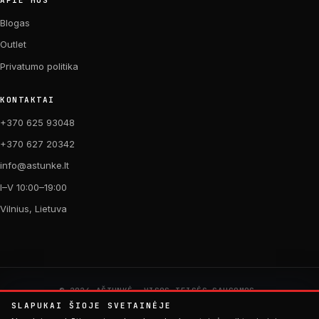
Blogas
Outlet
Privatumo politika
KONTAKTAI
+370 625 93048
+370 627 20342
info@astunke.lt
I–V 10:00–19:00
Vilnius, Lietuva
© 2026 AŠTUNKĖ. VISOS TEISĖS SAUGOMOS.
PAGAMINTA SU MEILE DVIRAČIAMS. 🚴
SLAPUKAI ŠIOJE SVETAINĖJE