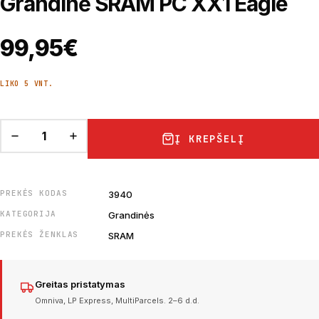
Grandinė SRAM PC XX1 Eagle
99,95
€
LIKO 5 VNT.
Į KREPŠELĮ
PREKĖS KODAS
3940
KATEGORIJA
Grandinės
PREKĖS ŽENKLAS
SRAM
Greitas pristatymas
Omniva, LP Express, MultiParcels. 2–6 d.d.