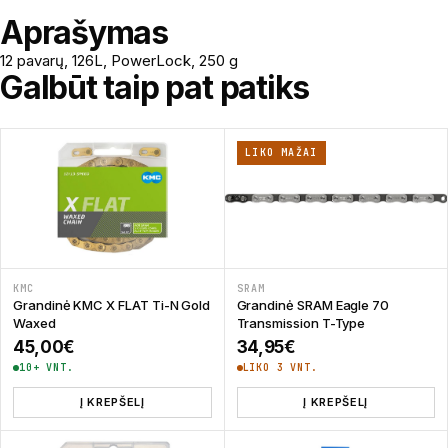
Aprašymas
12 pavarų, 126L, PowerLock, 250 g
Galbūt taip pat patiks
LIKO MAŽAI
KMC
SRAM
Grandinė KMC X FLAT Ti-N Gold
Grandinė SRAM Eagle 70
Waxed
Transmission T-Type
45,00
€
34,95
€
10+ VNT.
LIKO 3 VNT.
Į KREPŠELĮ
Į KREPŠELĮ