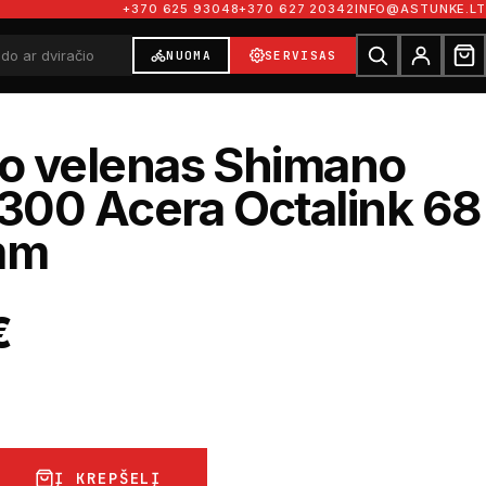
+370 625 93048
+370 627 20342
INFO@ASTUNKE.LT
NUOMA
SERVISAS
io velenas Shimano
300 Acera Octalink 68
 mm
€
Į KREPŠELĮ