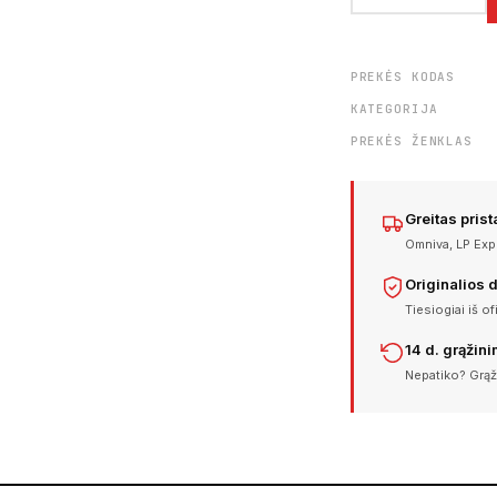
PREKĖS KODAS
KATEGORIJA
PREKĖS ŽENKLAS
Greitas pris
Omniva, LP Expr
Originalios 
Tiesiogiai iš of
14 d. grąžin
Nepatiko? Grąž