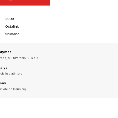
2909
Octalink
Shimano
tatymas
ess, MultiParcels. 2–6 d.d.
dalys
icialių platintojų
imas
inkite be klausimų