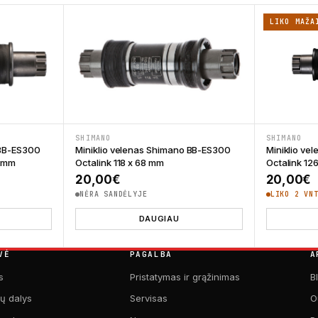
LIKO MAŽA
SHIMANO
SHIMANO
 BB-ES300
Miniklio velenas Shimano BB-ES300
Miniklio ve
8 mm
Octalink 118 x 68 mm
Octalink 12
20,00
€
20,00
€
NĖRA SANDĖLYJE
LIKO 2 VN
DAUGIAU
VĖ
PAGALBA
A
s
Pristatymas ir grąžinimas
B
kų dalys
Servisas
O