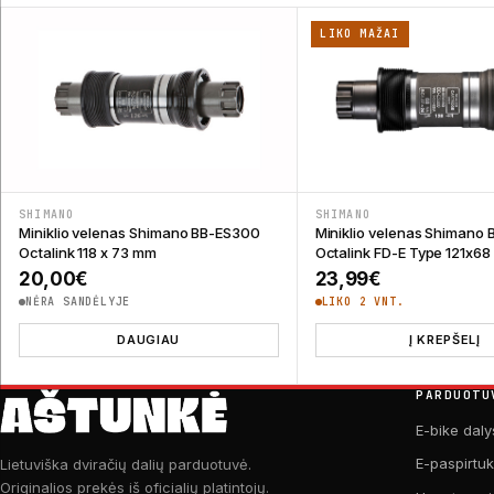
LIKO MAŽAI
SHIMANO
SHIMANO
Miniklio velenas Shimano BB-ES300
Miniklio velenas Shimano
Octalink 118 x 73 mm
Octalink FD-E Type 121x6
20,00
€
23,99
€
NĖRA SANDĖLYJE
LIKO 2 VNT.
DAUGIAU
Į KREPŠELĮ
PARDUOTU
E-bike daly
E-paspirtu
Lietuviška dviračių dalių parduotuvė.
Originalios prekės iš oficialių platintojų.