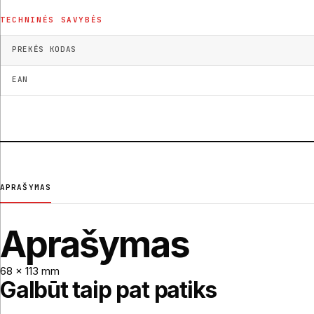
TECHNINĖS SAVYBĖS
PREKĖS KODAS
EAN
APRAŠYMAS
Aprašymas
68 x 113 mm
Galbūt taip pat patiks