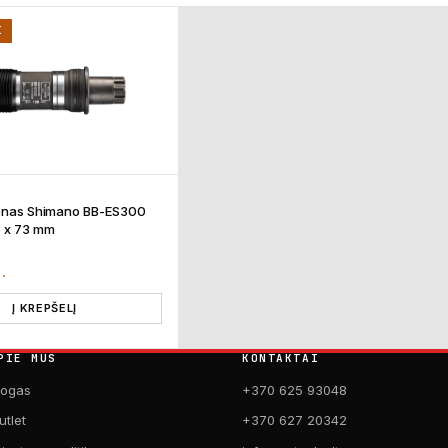
I
lenas Shimano BB-ES300
6 x 73 mm
T.
Į KREPŠELĮ
PIE MUS
KONTAKTAI
logas
+370 625 93048
utlet
+370 627 20342