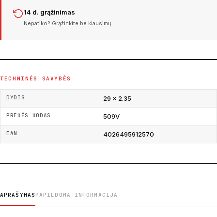
14 d. grąžinimas
Nepatiko? Grąžinkite be klausimų
TECHNINĖS SAVYBĖS
DYDIS
29 × 2.35
PREKĖS KODAS
509V
EAN
4026495912570
APRAŠYMAS
PAPILDOMA INFORMACIJA