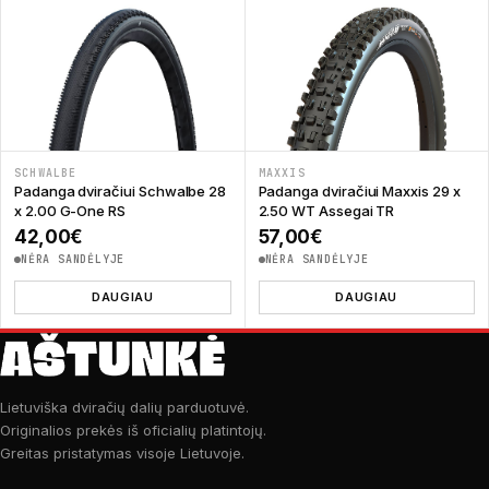
SCHWALBE
MAXXIS
Padanga dviračiui Schwalbe 28
Padanga dviračiui Maxxis 29 x
x 2.00 G-One RS
2.50 WT Assegai TR
42,00
€
57,00
€
NĖRA SANDĖLYJE
NĖRA SANDĖLYJE
DAUGIAU
DAUGIAU
Lietuviška dviračių dalių parduotuvė.
Originalios prekės iš oficialių platintojų.
Greitas pristatymas visoje Lietuvoje.