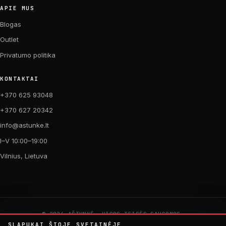
APIE MUS
Blogas
Outlet
Privatumo politika
KONTAKTAI
+370 625 93048
+370 627 20342
info@astunke.lt
I–V 10:00–19:00
Vilnius, Lietuva
© 2026 AŠTUNKĖ. VISOS TEISĖS SAUGOMOS.
PAGAMINTA SU MEILE DVIRAČIAMS. 🚴
SLAPUKAI ŠIOJE SVETAINĖJE