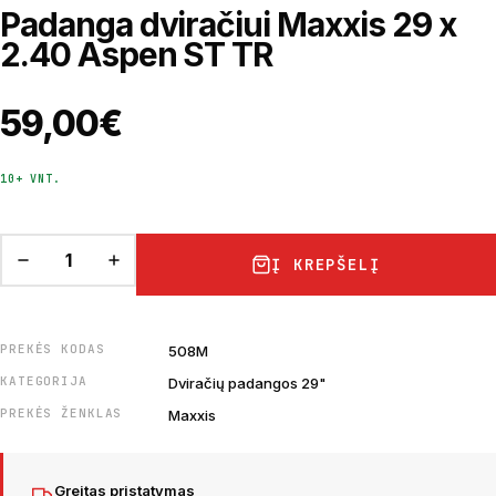
Padanga dviračiui Maxxis 29 x
2.40 Aspen ST TR
59,00
€
10+ VNT.
Į KREPŠELĮ
PREKĖS KODAS
508M
KATEGORIJA
Dviračių padangos 29"
PREKĖS ŽENKLAS
Maxxis
Greitas pristatymas