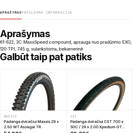
APRAŠYMAS
PAPILDOMA INFORMACIJA
Aprašymas
61-622, 3C MaxxSpeed compound, apsauga nuo pradūrimo EXO,
120 TPI, 745 g, sulankstoma, bekamerinė
Galbūt taip pat patiks
MAXXIS
CST
Padanga dviračiui Maxxis 29 x
Padanga dviračiui CST 700 x
2.50 WT Assegai TR
50C / 29 x 2.00 Xpedium GT
C3031 Coffee Wall