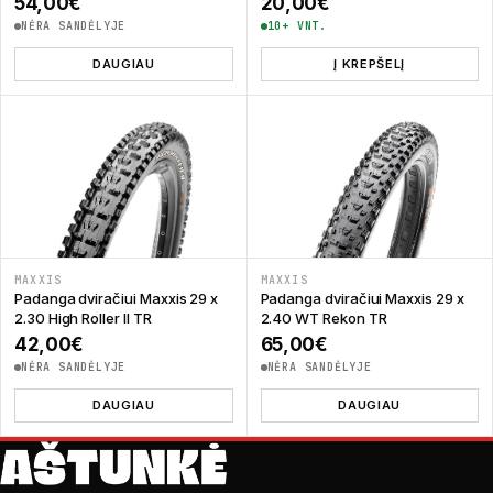
54,00
€
20,00
€
NĖRA SANDĖLYJE
10+ VNT.
DAUGIAU
Į KREPŠELĮ
MAXXIS
MAXXIS
Padanga dviračiui Maxxis 29 x
Padanga dviračiui Maxxis 29 x
2.30 High Roller II TR
2.40 WT Rekon TR
42,00
€
65,00
€
NĖRA SANDĖLYJE
NĖRA SANDĖLYJE
DAUGIAU
DAUGIAU