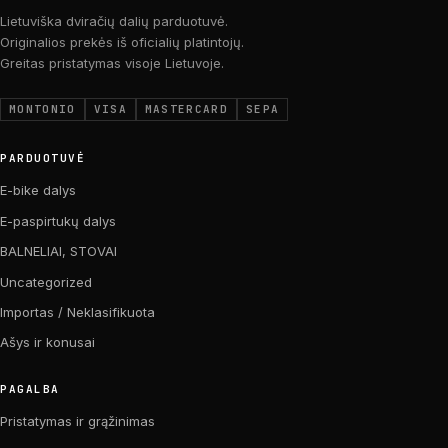
Lietuviška dviračių dalių parduotuvė.
Originalios prekės iš oficialių platintojų.
Greitas pristatymas visoje Lietuvoje.
MONTONIO
VISA
MASTERCARD
SEPA
PARDUOTUVĖ
E-bike dalys
E-paspirtukų dalys
BALNELIAI, STOVAI
Uncategorized
Importas / Neklasifikuota
Ašys ir konusai
PAGALBA
Pristatymas ir grąžinimas