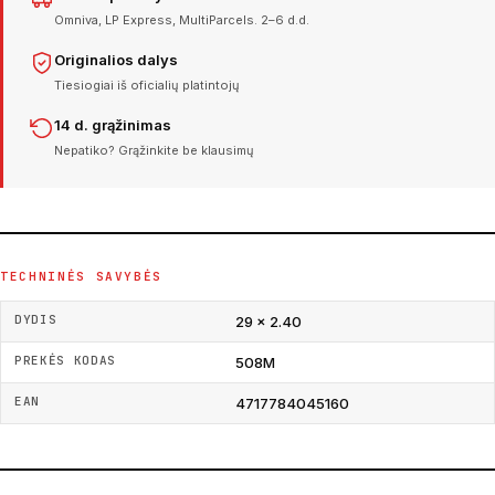
Omniva, LP Express, MultiParcels. 2–6 d.d.
Originalios dalys
Tiesiogiai iš oficialių platintojų
14 d. grąžinimas
Nepatiko? Grąžinkite be klausimų
TECHNINĖS SAVYBĖS
DYDIS
29 × 2.40
PREKĖS KODAS
508M
EAN
4717784045160