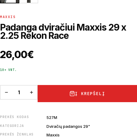
MAXXIS
Padanga dviračiui Maxxis 29 x
2.25 Rekon Race
26,00
€
10+ VNT.
Į KREPŠELĮ
PREKĖS KODAS
527M
KATEGORIJA
Dviračių padangos 29"
PREKĖS ŽENKLAS
Maxxis