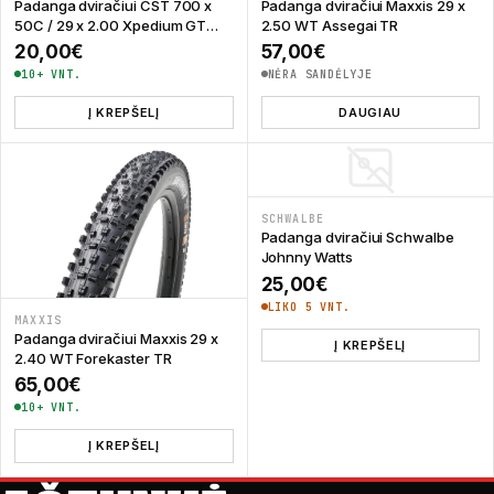
Padanga dviračiui CST 700 x
Padanga dviračiui Maxxis 29 x
50C / 29 x 2.00 Xpedium GT
2.50 WT Assegai TR
C3031 Coffee Wall
20,00
€
57,00
€
10+ VNT.
NĖRA SANDĖLYJE
Į KREPŠELĮ
DAUGIAU
SCHWALBE
Padanga dviračiui Schwalbe
Johnny Watts
25,00
€
LIKO 5 VNT.
MAXXIS
Padanga dviračiui Maxxis 29 x
Į KREPŠELĮ
2.40 WT Forekaster TR
65,00
€
10+ VNT.
Į KREPŠELĮ