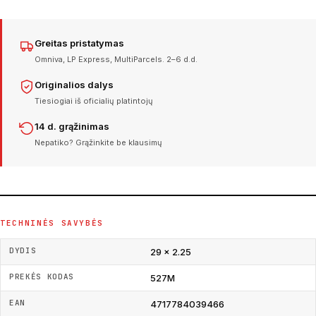
Greitas pristatymas
Omniva, LP Express, MultiParcels. 2–6 d.d.
Originalios dalys
Tiesiogiai iš oficialių platintojų
14 d. grąžinimas
Nepatiko? Grąžinkite be klausimų
TECHNINĖS SAVYBĖS
DYDIS
29 × 2.25
PREKĖS KODAS
527M
EAN
4717784039466