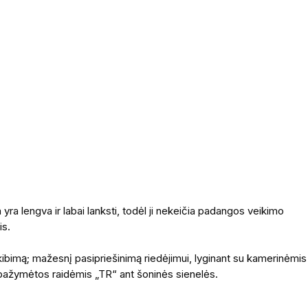
ra lengva ir labai lanksti, todėl ji nekeičia padangos veikimo
is.
ibimą; mažesnį pasipriešinimą riedėjimui, lyginant su kamerinėmis
pažymėtos raidėmis „TR“ ant šoninės sienelės.