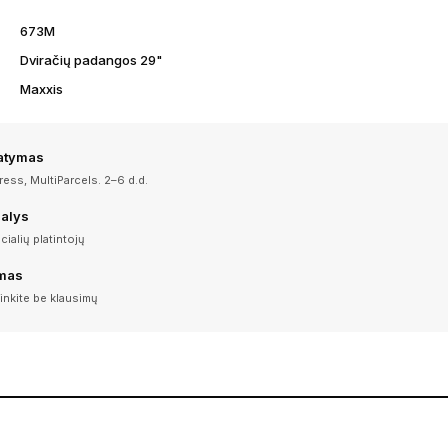
673M
Dviračių padangos 29"
Maxxis
tatymas
ess, MultiParcels. 2–6 d.d.
dalys
icialių platintojų
imas
inkite be klausimų