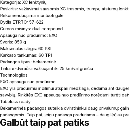
Kategorija: XC lenktynių
Paskirtis: važiavimui sausomis XC trasomis, trumpų atstumų len
Rekomenduojama montuoti gale
Dydis ETRTO: 57-622
Gumos mišinys: dual compound
Apsauga nuo pradūrimo: EXO
Svoris: 850 g
Maksimalus slėgis: 60 PSI
Karkaso tankumas: 60 TPI
Padangos tipas: bekamerinė
Tinka e-dviračiui važiuojant iki 25 km/val greičiu
Technologijos
EXO apsauga nuo pradūrimo
EXO yra pradūrimui ir dilimui atspari medžiaga, dedama ant daugeli
savybių. Rinkitės EXO apsaugą nuo pradūrimo norėdami turėti patv
Tubeless ready
Bekamerinės padangos suteikia dviratininkui daug privalumų: gali
padangomis. Taip pat, jeigu padanga praduriama – daug lėčiau p
Galbūt taip pat patiks