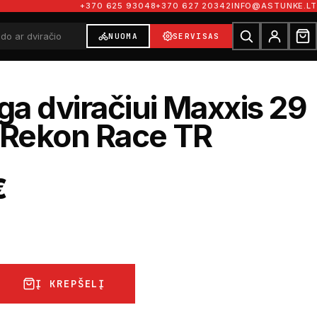
+370 625 93048
+370 627 20342
INFO@ASTUNKE.LT
NUOMA
SERVISAS
a dviračiui Maxxis 29
 Rekon Race TR
€
Į KREPŠELĮ