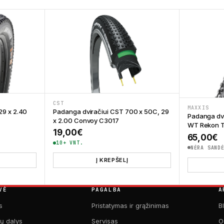
CST
MAXXIS
29 x 2.40
Padanga dviračiui CST 700 x 50C, 29
Padanga dvi
x 2.00 Convoy C3017
WT Rekon 
19,00
€
65,00
€
10+ VNT.
NĖRA SAND
Į KREPŠELĮ
VĖ
PAGALBA
A
s
Pristatymas ir grąžinimas
B
kų dalys
Servisas
O