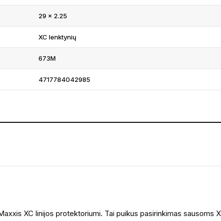
29 × 2.25
XC lenktynių
673M
4717784042985
Maxxis XC linijos protektoriumi. Tai puikus pasirinkimas sausoms