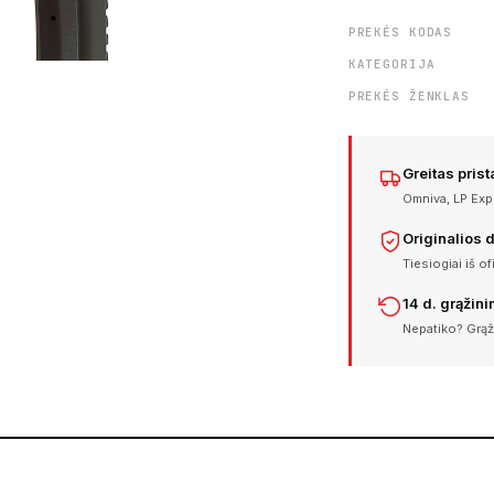
PREKĖS KODAS
KATEGORIJA
PREKĖS ŽENKLAS
Greitas pris
Omniva, LP Expr
Originalios 
Tiesiogiai iš of
14 d. grąžin
Nepatiko? Grąž