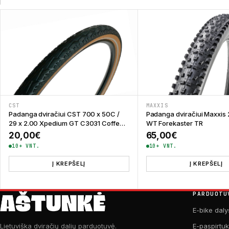
CST
MAXXIS
Padanga dviračiui CST 700 x 50C /
Padanga dviračiui Maxxis 
29 x 2.00 Xpedium GT C3031 Coffee
WT Forekaster TR
Wall
20,00
€
65,00
€
10+ VNT.
10+ VNT.
Į KREPŠELĮ
Į KREPŠELĮ
PARDUOTU
E-bike daly
E-paspirtu
Lietuviška dviračių dalių parduotuvė.