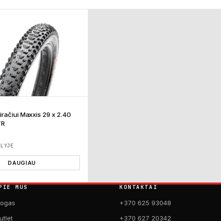
račiui Maxxis 29 x 2.40
TR
ĖLYJE
DAUGIAU
PIE MUS
KONTAKTAI
logas
+370 625 93048
utlet
+370 627 20342