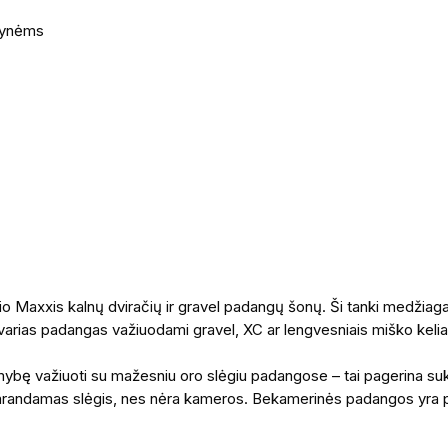
ktynėms
o Maxxis kalnų dviračių ir gravel padangų šonų. Ši tanki medžiaga y
arias padangas važiuodami gravel, XC ar lengvesniais miško kelia
mybę važiuoti su mažesniu oro slėgiu padangose – tai pagerina suk
rarandamas slėgis, nes nėra kameros. Bekamerinės padangos yra 