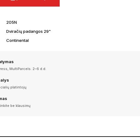
205N
Dviračių padangos 29"
Continental
tatymas
ess, MultiParcels. 2–6 d.d.
dalys
icialių platintojų
imas
inkite be klausimų