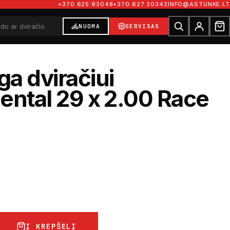
+370 625 93048
+370 627 20342
INFO@ASTUNKE.LT
NUOMA
SERVISAS
a dviračiui
ental 29 x 2.00 Race
Į KREPŠELĮ