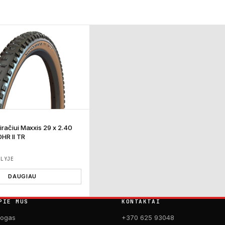
račiui Maxxis 29 x 2.40
HR II TR
ĖLYJE
DAUGIAU
PIE MUS
KONTAKTAI
logas
+370 625 93048