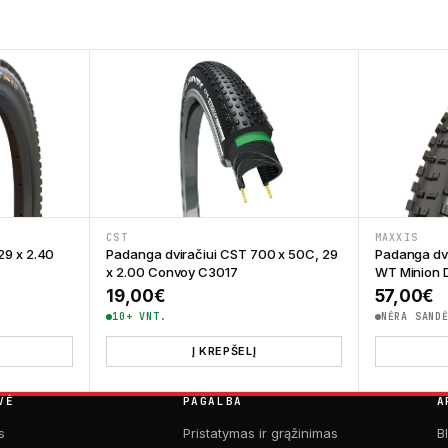
CST
MAXXIS
29 x 2.40
Padanga dviračiui CST 700 x 50C, 29
Padanga dvi
x 2.00 Convoy C3017
WT Minion D
19,00
€
57,00
€
10+ VNT.
NĖRA SAND
Į KREPŠELĮ
VĖ
PAGALBA
A
s
Pristatymas ir grąžinimas
B