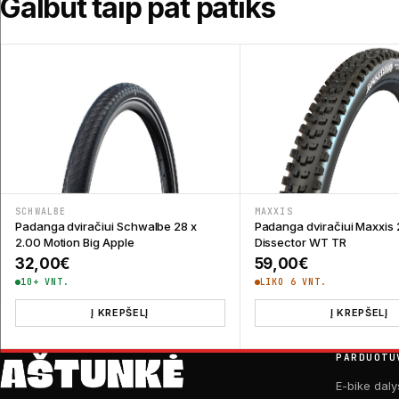
Galbūt taip pat patiks
SCHWALBE
MAXXIS
Padanga dviračiui Schwalbe 28 x
Padanga dviračiui Maxxis 
2.00 Motion Big Apple
Dissector WT TR
32,00
€
59,00
€
10+ VNT.
LIKO 6 VNT.
Į KREPŠELĮ
Į KREPŠELĮ
PARDUOTU
E-bike daly