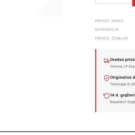
PREKĖS KODAS
KATEGORIJA
PREKĖS ŽENKLAS
Greitas pris
Omniva, LP Expr
Originalios 
Tiesiogiai iš of
14 d. grąžin
Nepatiko? Grąž