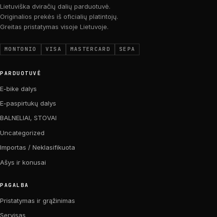
Lietuviška dviračių dalių parduotuvė.
Originalios prekės iš oficialių platintojų.
Greitas pristatymas visoje Lietuvoje.
MONTONIO
VISA
MASTERCARD
SEPA
PARDUOTUVĖ
E-bike dalys
E-paspirtukų dalys
BALNELIAI, STOVAI
Uncategorized
Importas / Neklasifikuota
Ašys ir konusai
PAGALBA
Pristatymas ir grąžinimas
Servisas