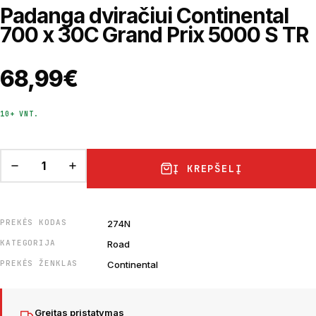
Padanga dviračiui Continental
700 x 30C Grand Prix 5000 S TR
68,99
€
10+ VNT.
Į KREPŠELĮ
PREKĖS KODAS
274N
KATEGORIJA
Road
PREKĖS ŽENKLAS
Continental
Greitas pristatymas