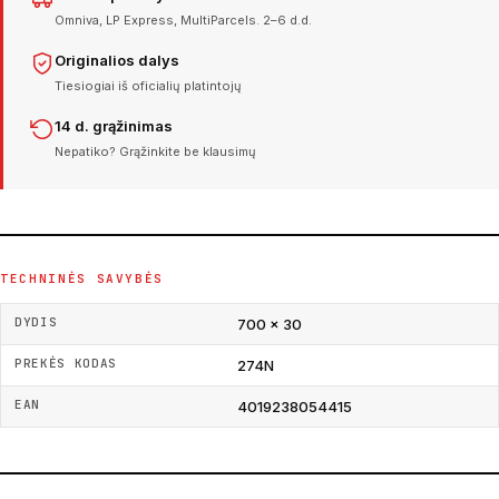
Omniva, LP Express, MultiParcels. 2–6 d.d.
Originalios dalys
Tiesiogiai iš oficialių platintojų
14 d. grąžinimas
Nepatiko? Grąžinkite be klausimų
TECHNINĖS SAVYBĖS
DYDIS
700 × 30
PREKĖS KODAS
274N
EAN
4019238054415