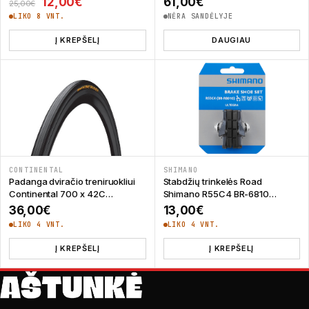
Original price was: 25,00€.
Current price is: 12,00€.
12,00
€
61,00
€
25,00
€
LIKO 8 VNT.
NĖRA SANDĖLYJE
Į KREPŠELĮ
DAUGIAU
CONTINENTAL
SHIMANO
Padanga dviračio treniruokliui
Stabdžių trinkelės Road
Continental 700 x 42C
Shimano R55C4 BR-6810
Hometrainer II
Ultegra
36,00
€
13,00
€
LIKO 4 VNT.
LIKO 4 VNT.
Į KREPŠELĮ
Į KREPŠELĮ