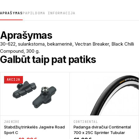
APRAŠYMAS
PAPILDOMA INFORMACIJA
Aprašymas
30-622, sulankstoma, bekamerinė, Vectran Breaker, Black Chilli
Compound, 300 g.
Galbūt taip pat patiks
AKCIJA
JAGWIRE
CONTINENTAL
Stabdžių trinkelės Jagwire Road
Padanga dviračiui Continental
Sport C
700 x 25C Sprinter Tubular