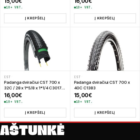
15,00
€
16,00
€
10+ VNT.
10+ VNT.
Į KREPŠELĮ
Į KREPŠELĮ
CST
CST
Padanga dviračiui CST 700 x
Padanga dviračiui CST 700 x
32C / 28 x 1*5/8 x 1*1/4 C3017
40C C1383
Convoy
16,00
€
15,00
€
10+ VNT.
10+ VNT.
Į KREPŠELĮ
Į KREPŠELĮ