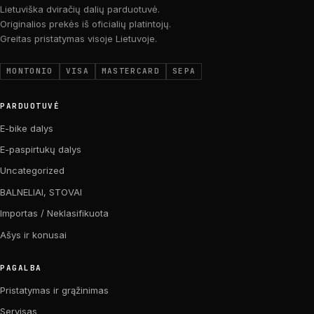
Lietuviška dviračių dalių parduotuvė.
Originalios prekės iš oficialių platintojų.
Greitas pristatymas visoje Lietuvoje.
MONTONIO
VISA
MASTERCARD
SEPA
PARDUOTUVĖ
E-bike dalys
E-paspirtukų dalys
Uncategorized
BALNELIAI, STOVAI
Importas / Neklasifikuota
Ašys ir konusai
PAGALBA
Pristatymas ir grąžinimas
Servisas