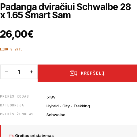
Padanga dviračiui Schwalbe 28
x 1.65 Smart Sam
26,00
€
LIKO 5 VNT.
Į KREPŠELĮ
PREKĖS KODAS
518V
KATEGORIJA
Hybrid - City - Trekking
PREKĖS ŽENKLAS
Schwalbe
Greitas pristatymas