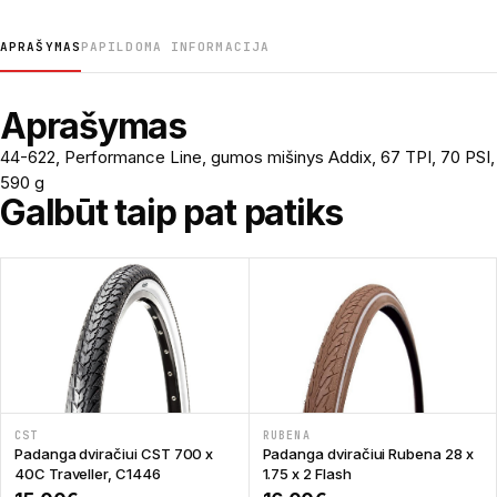
APRAŠYMAS
PAPILDOMA INFORMACIJA
Aprašymas
44-622, Performance Line, gumos mišinys Addix, 67 TPI, 70 PSI,
590 g
Galbūt taip pat patiks
CST
RUBENA
Padanga dviračiui CST 700 x
Padanga dviračiui Rubena 28 x
40C Traveller, C1446
1.75 x 2 Flash