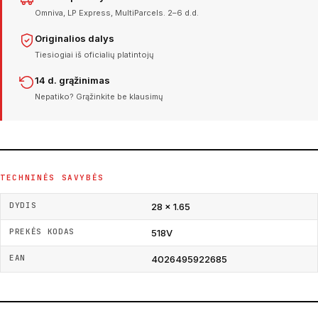
Omniva, LP Express, MultiParcels. 2–6 d.d.
Originalios dalys
Tiesiogiai iš oficialių platintojų
14 d. grąžinimas
Nepatiko? Grąžinkite be klausimų
TECHNINĖS SAVYBĖS
DYDIS
28 × 1.65
PREKĖS KODAS
518V
EAN
4026495922685