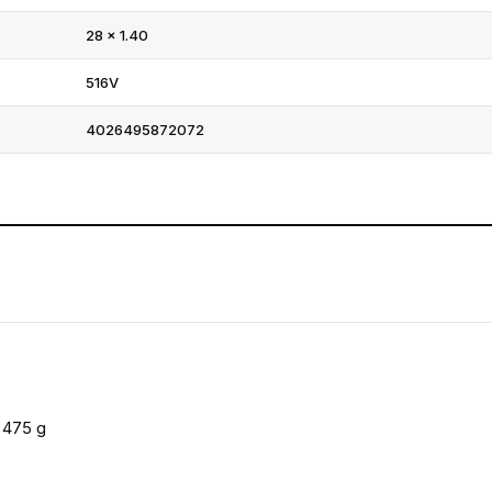
28 × 1.40
516V
4026495872072
 475 g