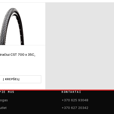
račiui CST 700 x 35C,
Į KREPŠELĮ
PIE MUS
KONTAKTAI
logas
+370 625 93048
utlet
+370 627 20342