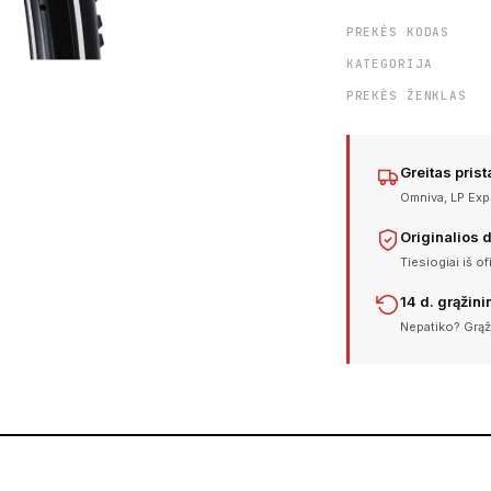
PREKĖS KODAS
KATEGORIJA
PREKĖS ŽENKLAS
Greitas pris
Omniva, LP Expr
Originalios 
Tiesiogiai iš of
14 d. grąžin
Nepatiko? Grąž