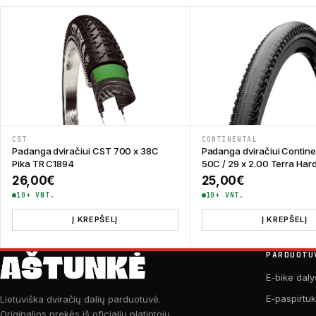
CST
CONTINENTAL
Padanga dviračiui CST 700 x 38C
Padanga dviračiui Contine
Pika TR C1894
50C / 29 x 2.00 Terra Ha
ShieldWall
26,00
€
25,00
€
10+ VNT.
10+ VNT.
Į KREPŠELĮ
Į KREPŠELĮ
PARDUOTU
E-bike daly
E-paspirtu
Lietuviška dviračių dalių parduotuvė.
Originalios prekės iš oficialių platintojų.