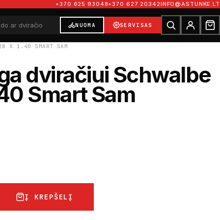
+370 625 93048
+370 627 20342
INFO@ASTUNKE.LT
NUOMA
SERVISAS
28 X 1.40 SMART SAM
a dviračiui Schwalbe
.40 Smart Sam
€
Į KREPŠELĮ