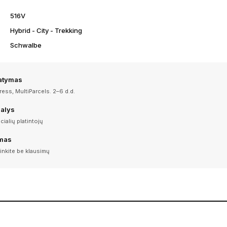
516V
Hybrid - City - Trekking
Schwalbe
tatymas
ess, MultiParcels. 2–6 d.d.
dalys
icialių platintojų
imas
inkite be klausimų