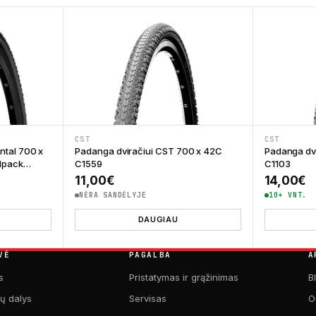
CST
CST
ntal 700 x
Padanga dviračiui CST 700 x 42C
Padanga dvi
rdpack
C1559
C1103
11,00
€
14,00
€
NĖRA SANDĖLYJE
10+ VNT.
DAUGIAU
VĖ
PAGALBA
A
s
Pristatymas ir grąžinimas
B
kų dalys
Servisas
O