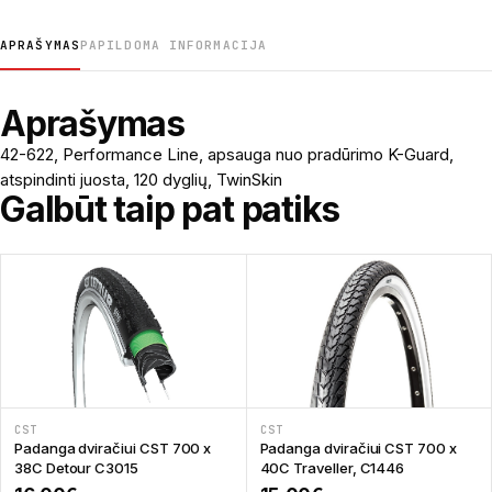
APRAŠYMAS
PAPILDOMA INFORMACIJA
Aprašymas
42-622, Performance Line, apsauga nuo pradūrimo K-Guard,
atspindinti juosta, 120 dyglių, TwinSkin
Galbūt taip pat patiks
CST
CST
Padanga dviračiui CST 700 x
Padanga dviračiui CST 700 x
38C Detour C3015
40C Traveller, C1446