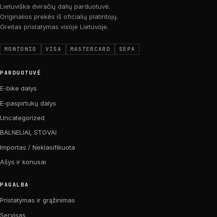
Lietuviška dviračių dalių parduotuvė.
Originalios prekės iš oficialių platintojų.
Greitas pristatymas visoje Lietuvoje.
MONTONIO
VISA
MASTERCARD
SEPA
PARDUOTUVĖ
E-bike dalys
E-paspirtukų dalys
Uncategorized
BALNELIAI, STOVAI
Importas / Neklasifikuota
Ašys ir konusai
PAGALBA
Pristatymas ir grąžinimas
Servisas