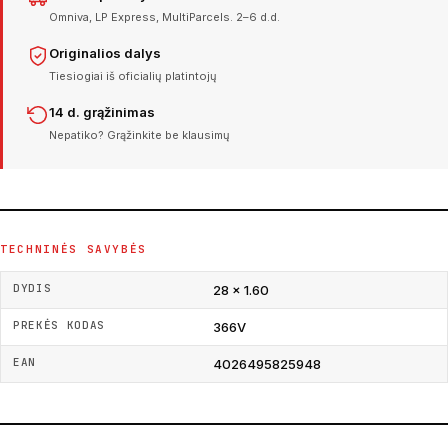
Omniva, LP Express, MultiParcels. 2–6 d.d.
Originalios dalys
Tiesiogiai iš oficialių platintojų
14 d. grąžinimas
Nepatiko? Grąžinkite be klausimų
TECHNINĖS SAVYBĖS
DYDIS
28 × 1.60
PREKĖS KODAS
366V
EAN
4026495825948