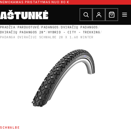
Pereiti prie turinio
NEMOKAMAS PRISTATYMAS NUO 80 €
Ieškoti dalių
Ieškoti
PRADŽIA
/
PARDUOTUVĖ
/
PADANGOS
/
DVIRAČIŲ PADANGOS
/
DVIRAČIŲ PADANGOS 28"
/
HYBRID - CITY - TREKKING
/
PADANGA DVIRAČIUI SCHWALBE 28 X 1.60 WINTER
SCHWALBE