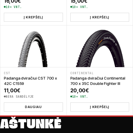
16,00
€
15,00
€
10+ VNT.
10+ VNT.
Į KREPŠELĮ
Į KREPŠELĮ
CST
CONTINENTAL
Padanga dviračiui CST 700 x
Padanga dviračiui Continental
42C C1559
700 x 35C Double Fighter III
11,00
€
20,00
€
NĖRA SANDĖLYJE
10+ VNT.
DAUGIAU
Į KREPŠELĮ