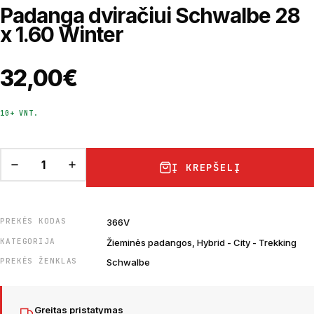
Padanga dviračiui Schwalbe 28
x 1.60 Winter
32,00
€
10+ VNT.
Į KREPŠELĮ
PREKĖS KODAS
366V
KATEGORIJA
Žieminės padangos, Hybrid - City - Trekking
PREKĖS ŽENKLAS
Schwalbe
Greitas pristatymas