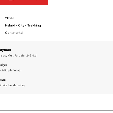
202N
Hybrid - City - Trekking
Continental
tatymas
ess, MultiParcels. 2–6 d.d.
dalys
icialių platintojų
imas
inkite be klausimų