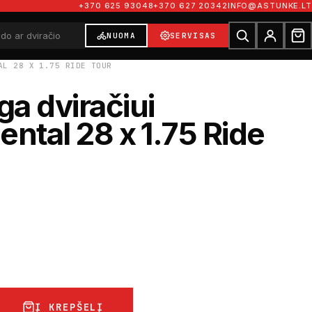
+370 625 93048
+370 627 20342
INFO@ASTUNKE.LT
NUOMA
SERVISAS
AL 28 X 1.75 RIDE TOUR
a dviračiui
ental 28 x 1.75 Ride
Į KREPŠELĮ