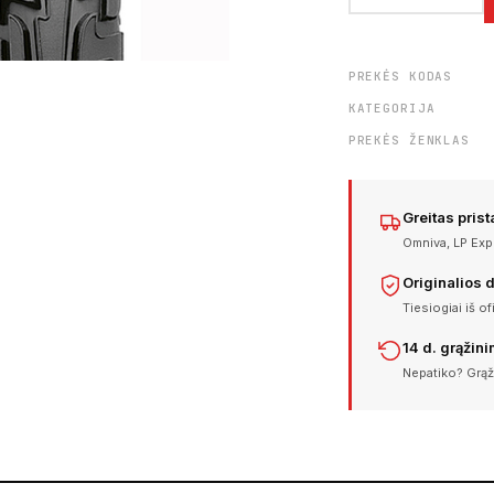
PREKĖS KODAS
KATEGORIJA
PREKĖS ŽENKLAS
Greitas pris
Omniva, LP Expr
Originalios 
Tiesiogiai iš of
14 d. grąžin
Nepatiko? Grąž