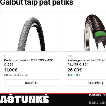
Galbūt taip pat patiks
CST
CST
Padanga dviračiui CST 700 x 42C
Padanga dviračiui CST 70
C1559
Pika TR C1894
11,00
€
26,00
€
NĖRA SANDĖLYJE
10+ VNT.
DAUGIAU
Į KREPŠELĮ
PARDUOTU
E-bike daly