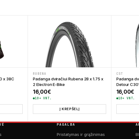
RUBENA
CST
0 x 38C
Padanga dviračiui Rubena 28 x 1.75 x
Padanga dv
2 Electron E-Bike
Detour C30
16,00
€
16,00
€
10+ VNT.
10+ VNT.
Į KREPŠELĮ
VĖ
PAGALBA
A
s
Pristatymas ir grąžinimas
B