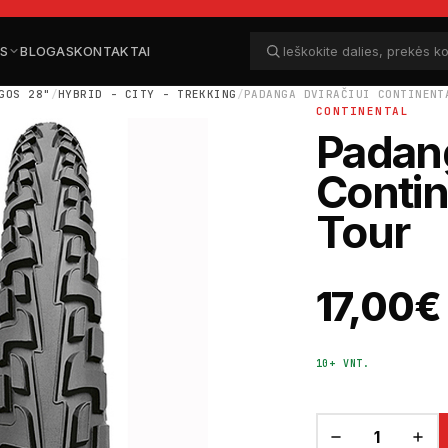
ĖS
BLOGAS
KONTAKTAI
Ieškoti dalių
Ieškoti
GOS 28"
/
HYBRID - CITY - TREKKING
/
PADANGA DVIRAČIUI CONTINENT
CONTINENTAL
Padang
Contin
Tour
17,00
€
10+ VNT.