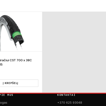
iračiui CST 700 x 38C
15
Į KREPŠELĮ
PIE MUS
KONTAKTAI
logas
+370 625 93048