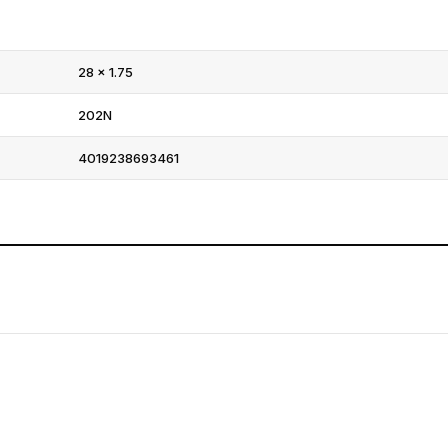
28 × 1.75
202N
4019238693461