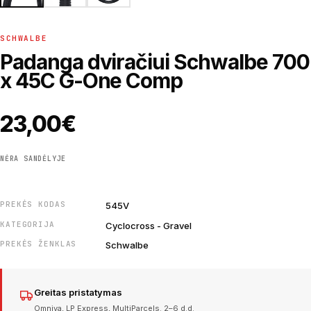
SCHWALBE
Padanga dviračiui Schwalbe 700
x 45C G-One Comp
23,00
€
NĖRA SANDĖLYJE
PREKĖS KODAS
545V
KATEGORIJA
Cyclocross - Gravel
PREKĖS ŽENKLAS
Schwalbe
Greitas pristatymas
Omniva, LP Express, MultiParcels. 2–6 d.d.