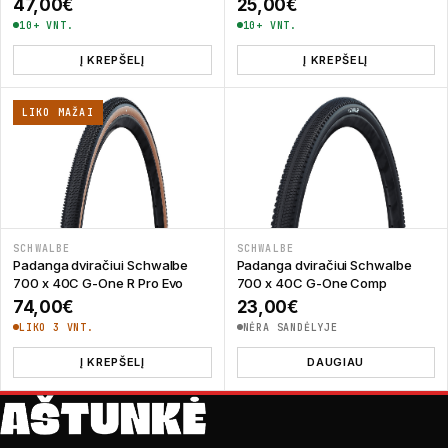
47,00
€
25,00
€
10+ VNT.
10+ VNT.
Į KREPŠELĮ
Į KREPŠELĮ
LIKO MAŽAI
SCHWALBE
SCHWALBE
Padanga dviračiui Schwalbe
Padanga dviračiui Schwalbe
700 x 40C G-One R Pro Evo
700 x 40C G-One Comp
74,00
€
23,00
€
LIKO 3 VNT.
NĖRA SANDĖLYJE
Į KREPŠELĮ
DAUGIAU