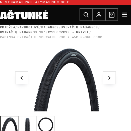
Pereiti prie turinio
NEMOKAMAS PRISTATYMAS NUO 80 €
Ieškoti dalių
Ieškoti
PRADŽIA
/
PARDUOTUVĖ
/
PADANGOS
/
DVIRAČIŲ PADANGOS
/
DVIRAČIŲ PADANGOS 28"
/
CYCLOCROSS - GRAVEL
/
PADANGA DVIRAČIUI SCHWALBE 700 X 45C G-ONE COMP