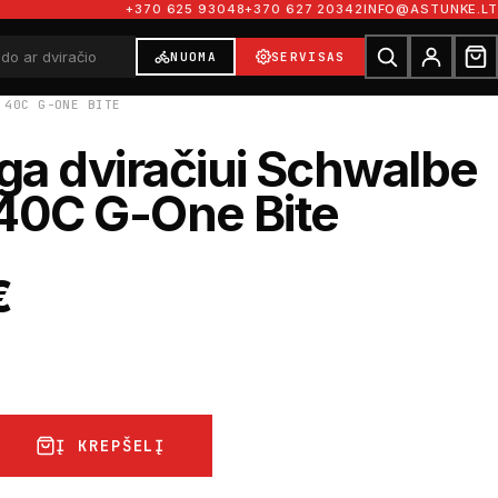
+370 625 93048
+370 627 20342
INFO@ASTUNKE.LT
NUOMA
SERVISAS
 40C G-ONE BITE
a dviračiui Schwalbe
40C G-One Bite
€
Į KREPŠELĮ