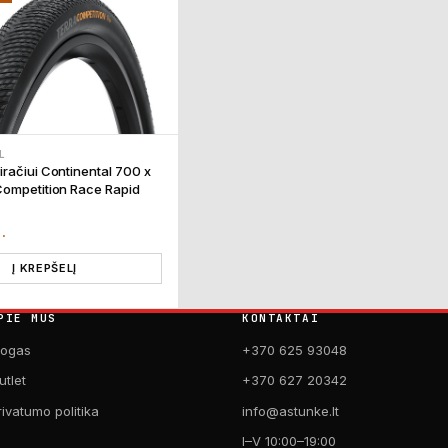
L
račiui Continental 700 x
ompetition Race Rapid
T.
Į KREPŠELĮ
PIE MUS
KONTAKTAI
logas
+370 625 93048
utlet
+370 627 20342
rivatumo politika
info@astunke.lt
I–V 10:00–19:00