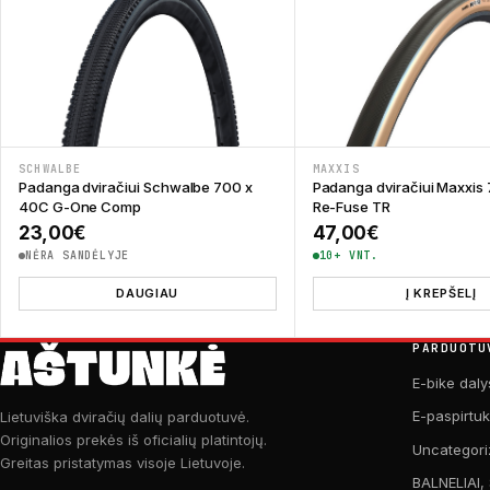
SCHWALBE
MAXXIS
Padanga dviračiui Schwalbe 700 x
Padanga dviračiui Maxxis
40C G-One Comp
Re-Fuse TR
23,00
€
47,00
€
NĖRA SANDĖLYJE
10+ VNT.
DAUGIAU
Į KREPŠELĮ
PARDUOTU
E-bike daly
E-paspirtu
Lietuviška dviračių dalių parduotuvė.
Originalios prekės iš oficialių platintojų.
Uncategori
Greitas pristatymas visoje Lietuvoje.
BALNELIAI,