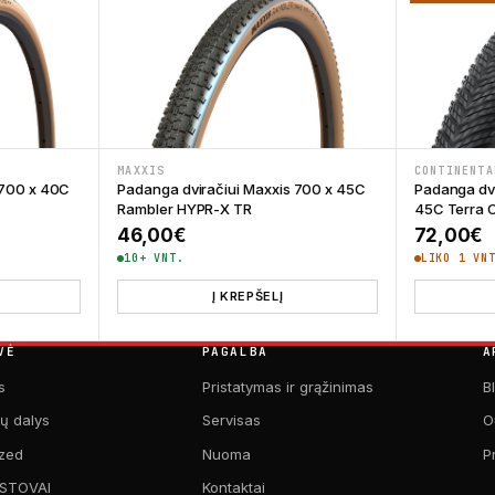
MAXXIS
CONTINENTA
 700 x 40C
Padanga dviračiui Maxxis 700 x 45C
Padanga dvi
Rambler HYPR-X TR
45C Terra C
46,00
€
72,00
€
10+ VNT.
LIKO 1 VN
Į KREPŠELĮ
VĖ
PAGALBA
A
s
Pristatymas ir grąžinimas
B
kų dalys
Servisas
O
zed
Nuoma
P
 STOVAI
Kontaktai