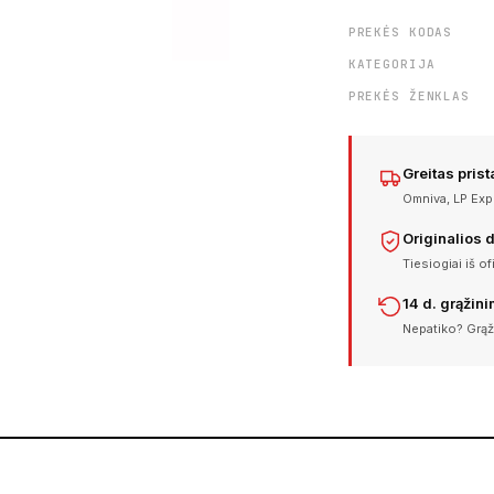
PREKĖS KODAS
KATEGORIJA
PREKĖS ŽENKLAS
Greitas pris
Omniva, LP Expr
Originalios 
Tiesiogiai iš of
14 d. grąžin
Nepatiko? Grąž