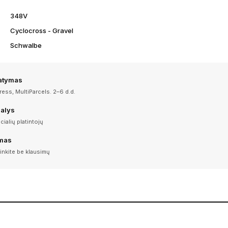
348V
Cyclocross - Gravel
Schwalbe
tatymas
ess, MultiParcels. 2–6 d.d.
dalys
icialių platintojų
imas
inkite be klausimų