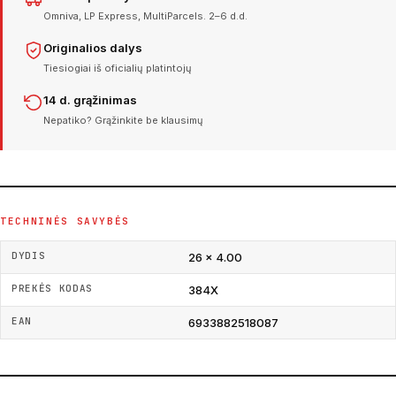
Omniva, LP Express, MultiParcels. 2–6 d.d.
Originalios dalys
Tiesiogiai iš oficialių platintojų
14 d. grąžinimas
Nepatiko? Grąžinkite be klausimų
TECHNINĖS SAVYBĖS
DYDIS
26 × 4.00
PREKĖS KODAS
384X
EAN
6933882518087