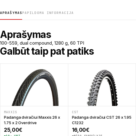
APRAŠYMAS
PAPILDOMA INFORMACIJA
Aprašymas
100-559, dual compound, 1280 g, 60 TPI
Galbūt taip pat patiks
MAXXIS
CST
Padanga dviračiui Maxxis 26 x
Padanga dviračiui CST 26 x 1.95
1.75 x 2 Overdrive
C1232
25,00
€
16,00
€