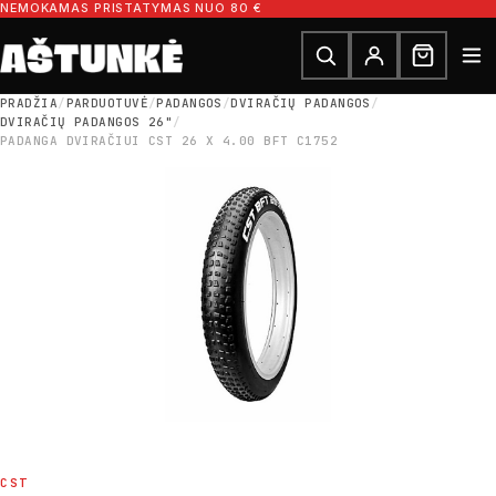
Pereiti prie turinio
NEMOKAMAS PRISTATYMAS NUO 80 €
Ieškoti dalių
Ieškoti
PRADŽIA
/
PARDUOTUVĖ
/
PADANGOS
/
DVIRAČIŲ PADANGOS
/
DVIRAČIŲ PADANGOS 26"
/
PADANGA DVIRAČIUI CST 26 X 4.00 BFT C1752
CST