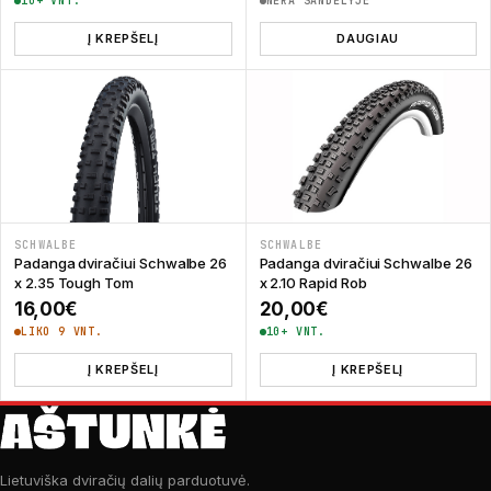
10+ VNT.
NĖRA SANDĖLYJE
Į KREPŠELĮ
DAUGIAU
SCHWALBE
SCHWALBE
Padanga dviračiui Schwalbe 26
Padanga dviračiui Schwalbe 26
x 2.10 Rapid Rob
x 2.35 Tough Tom
20,00
€
16,00
€
10+ VNT.
LIKO 9 VNT.
Į KREPŠELĮ
Į KREPŠELĮ
Lietuviška dviračių dalių parduotuvė.