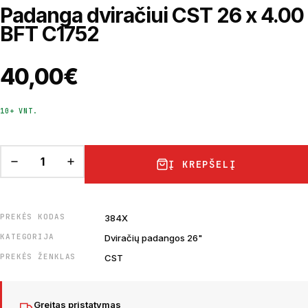
Padanga dviračiui CST 26 x 4.00
BFT C1752
40,00
€
10+ VNT.
Į KREPŠELĮ
PREKĖS KODAS
384X
KATEGORIJA
Dviračių padangos 26"
PREKĖS ŽENKLAS
CST
Greitas pristatymas