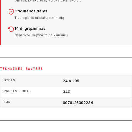
Omniva, LP Express, MultiParcels. 2–6 d.d.
Originalios dalys
Tiesiogiai iš oficialių platintojų
14 d. grąžinimas
Nepatiko? Grąžinkite be klausimų
TECHNINĖS SAVYBĖS
DYDIS
24 × 1.95
PREKĖS KODAS
340
EAN
6976416392234