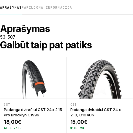
APRAŠYMAS
PAPILDOMA INFORMACIJA
Aprašymas
53-507
Galbūt taip pat patiks
CST
CST
Padanga dviračiui CST 24 x
Padanga dviračiui CST 24 x 2.15
2.10, C1040N
Pro Brooklyn C1996
15,00
€
18,00
€
10+ VNT.
10+ VNT.