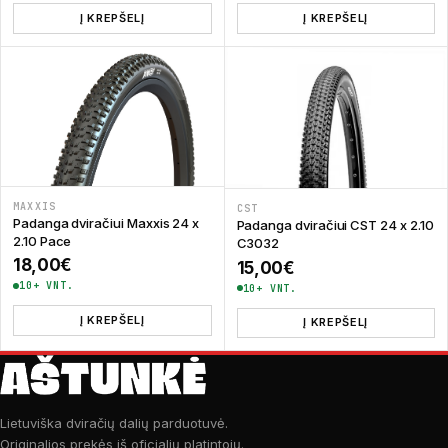
Į KREPŠELĮ
Į KREPŠELĮ
MAXXIS
CST
Padanga dviračiui Maxxis 24 x
Padanga dviračiui CST 24 x 2.10
2.10 Pace
C3032
18,00
€
15,00
€
10+ VNT.
10+ VNT.
Į KREPŠELĮ
Į KREPŠELĮ
Lietuviška dviračių dalių parduotuvė.
Originalios prekės iš oficialių platintojų.