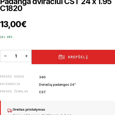
Padanga dviračiui CST 24 x 1.95
C1820
13,00
€
10+ VNT.
Į KREPŠELĮ
PREKĖS KODAS
340
KATEGORIJA
Dviračių padangos 24"
PREKĖS ŽENKLAS
CST
Greitas pristatymas