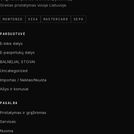
Greitas pristatymas visoje Lietuvoje.
MONTONIO
VISA
MASTERCARD
SEPA
PARDUOTUVĖ
E-bike dalys
E-paspirtukų dalys
BALNELIAI, STOVAI
Uncategorized
Importas / Neklasifikuota
Ašys ir konusai
PAGALBA
Pristatymas ir grąžinimas
Servisas
Nuoma