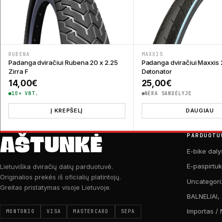
RUBENA
MAXXIS
Padanga dviračiui Rubena 20 x 2.25
Padanga dviračiui Maxxis 
Zirra F
Detonator
14,00
€
25,00
€
10+ VNT.
NĖRA SANDĖLYJE
Į KREPŠELĮ
DAUGIAU
PARDUOTU
E-bike daly
E-paspirtu
Lietuviška dviračių dalių parduotuvė.
Originalios prekės iš oficialių platintojų.
Uncategori
Greitas pristatymas visoje Lietuvoje.
BALNELIAI,
Importas / 
MONTONIO
VISA
MASTERCARD
SEPA