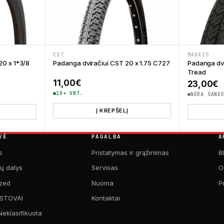
MAXXIS
CST
20 x 1*3/8
Padanga dvi
Padanga dviračiui CST 20 x 1.75 C727
Tread
11,00
€
23,00
€
10+ VNT.
NĖRA SAND
Į KREPŠELĮ
VĖ
PAGALBA
A
s
Pristatymas ir grąžinimas
B
kų dalys
Servisas
O
zed
Nuoma
P
 STOVAI
Kontaktai
Neklasifikuota