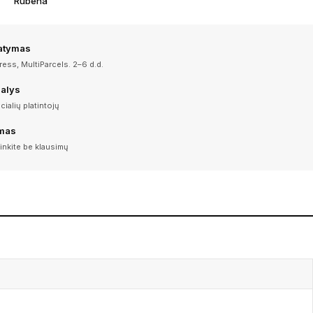
Rubena
tatymas
ess, MultiParcels. 2–6 d.d.
dalys
icialių platintojų
imas
inkite be klausimų