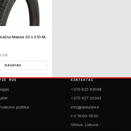
račiui Maxxis 20 x 2.10 M-
ĖLYJE
DAUGIAU
PIE MUS
KONTAKTAI
logas
+370 625 93048
utlet
+370 627 20342
rivatumo politika
info@astunke.lt
I–V 10:00–19:00
Vilnius, Lietuva