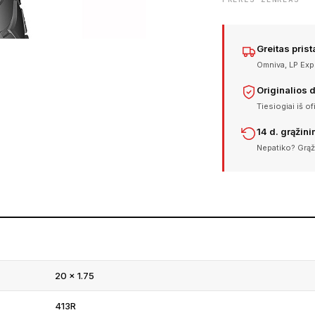
Greitas pris
Omniva, LP Expr
Originalios 
Tiesiogiai iš of
14 d. grąžin
Nepatiko? Grąž
20 × 1.75
413R