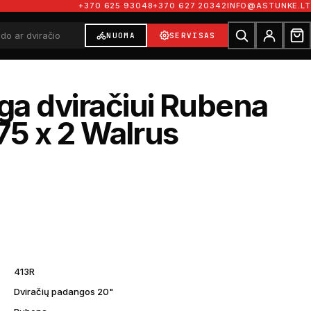
+370 625 93048
+370 627 20342
INFO@ASTUNKE.LT
NUOMA
SERVISAS
a dviračiui Rubena
.75 x 2 Walrus
€
413R
Dviračių padangos 20"