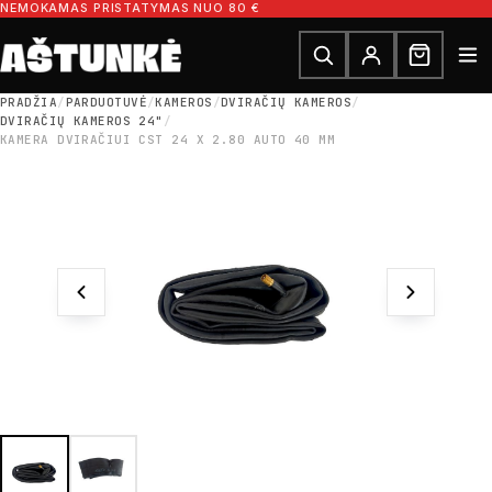
Pereiti prie turinio
NEMOKAMAS PRISTATYMAS NUO 80 €
Ieškoti dalių
Ieškoti
PRADŽIA
/
PARDUOTUVĖ
/
KAMEROS
/
DVIRAČIŲ KAMEROS
/
DVIRAČIŲ KAMEROS 24"
/
KAMERA DVIRAČIUI CST 24 X 2.80 AUTO 40 MM