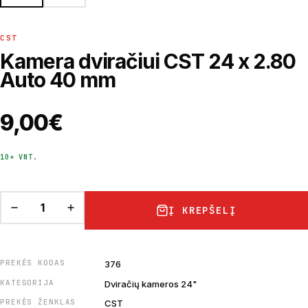
CST
Kamera dviračiui CST 24 x 2.80
Auto 40 mm
9,00
€
10+ VNT.
Į KREPŠELĮ
PREKĖS KODAS
376
KATEGORIJA
Dviračių kameros 24"
PREKĖS ŽENKLAS
CST