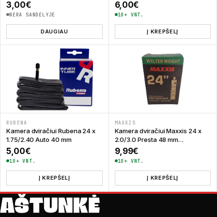
Weight
3,00
€
6,00
€
NĖRA SANDĖLYJE
10+ VNT.
DAUGIAU
Į KREPŠELĮ
RUBENA
MAXXIS
Kamera dviračiui Rubena 24 x
Kamera dviračiui Maxxis 24 x
1.75/2.40 Auto 40 mm
2.0/3.0 Presta 48 mm
Welterweight
5,00
€
9,99
€
10+ VNT.
10+ VNT.
Į KREPŠELĮ
Į KREPŠELĮ