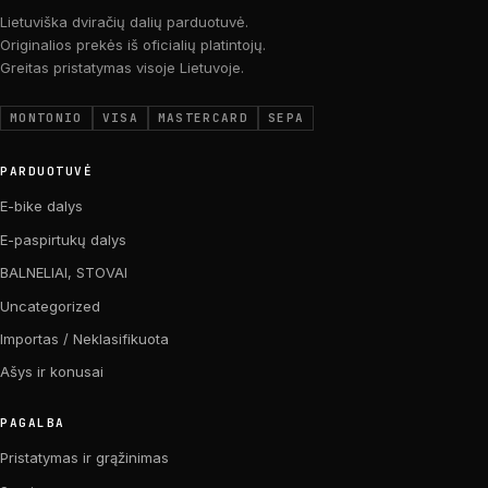
Lietuviška dviračių dalių parduotuvė.
Originalios prekės iš oficialių platintojų.
Greitas pristatymas visoje Lietuvoje.
MONTONIO
VISA
MASTERCARD
SEPA
PARDUOTUVĖ
E-bike dalys
E-paspirtukų dalys
BALNELIAI, STOVAI
Uncategorized
Importas / Neklasifikuota
Ašys ir konusai
PAGALBA
Pristatymas ir grąžinimas