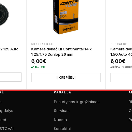
CONTINENTAL
SCHWALBE
 2.125 Auto
Kamera dviračiui Continental 14 x
Kamera dvir
1.25/1.75 Dunlop 26 mm
1.50 Auto 
6,00
€
6,00
€
10+ VNT.
NĖRA SAND
Į KREPŠELĮ
VĖ
PAGALBA
A
s
Pristatymas ir grąžinimas
B
kų dalys
Servisas
O
zed
Nuoma
P
 STOVAI
Kontaktai