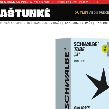
Pereiti prie turinio
NEMOKAMAS PRISTATYMAS NUO 80 €
PRISTATOME PER 2–6 D.D.
OUTLET
VISOS PREK
Ieškoti dalių
Ieškoti
PRADŽIA
/
PARDUOTUVĖ
/
KAMEROS
/
DVIRAČIŲ KAMEROS
/
DVIRAČIŲ KAMEROS