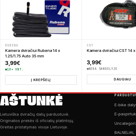
RUBENA
CST
Kamera dviračiui Rubena 14 x
Kamera dviračiui CST 14 x
1.25/1.75 Auto 35 mm
3,99
€
3,99
€
NĖRA SANDĖLYJE
10+ VNT.
DAUGIAU
Į KREPŠELĮ
PARDUOTU
E-bike daly
E-paspirtu
Lietuviška dviračių dalių parduotuvė.
Originalios prekės iš oficialių platintojų.
Uncategori
Greitas pristatymas visoje Lietuvoje.
BALNELIAI,