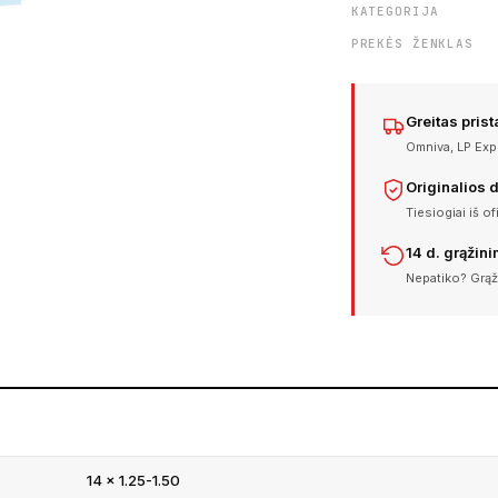
KATEGORIJA
PREKĖS ŽENKLAS
Greitas pris
Omniva, LP Expr
Originalios 
Tiesiogiai iš of
14 d. grąžin
Nepatiko? Grąž
14 × 1.25-1.50