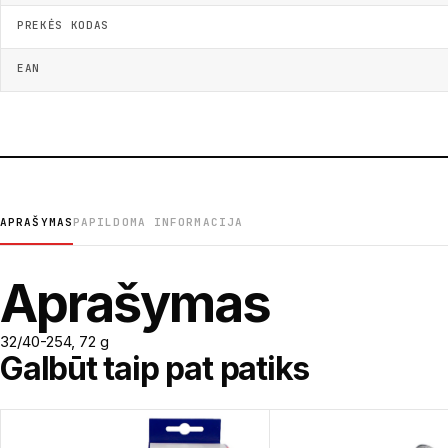
PREKĖS KODAS
EAN
APRAŠYMAS
PAPILDOMA INFORMACIJA
Aprašymas
32/40-254, 72 g
Galbūt taip pat patiks