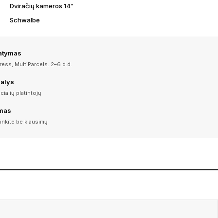
Dviračių kameros 14"
Schwalbe
tatymas
ess, MultiParcels. 2–6 d.d.
dalys
icialių platintojų
imas
inkite be klausimų