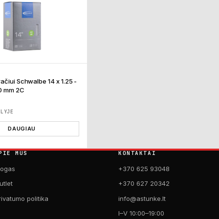
ačiui Schwalbe 14 x 1.25 -
40 mm 2C
ĖLYJE
DAUGIAU
PIE MUS
KONTAKTAI
logas
+370 625 93048
utlet
+370 627 20342
rivatumo politika
info@astunke.lt
I–V 10:00–19:00