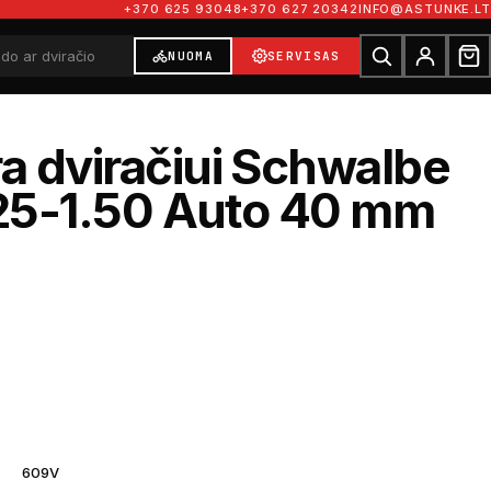
+370 625 93048
+370 627 20342
INFO@ASTUNKE.LT
NUOMA
SERVISAS
 dviračiui Schwalbe
.25-1.50 Auto 40 mm
609V