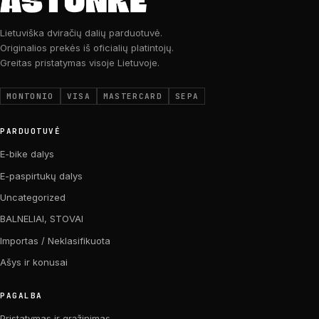
Lietuviška dviračių dalių parduotuvė.
Originalios prekės iš oficialių platintojų.
Greitas pristatymas visoje Lietuvoje.
MONTONIO
VISA
MASTERCARD
SEPA
PARDUOTUVĖ
E-bike dalys
E-paspirtukų dalys
Uncategorized
BALNELIAI, STOVAI
Importas / Neklasifikuota
Ašys ir konusai
PAGALBA
Pristatymas ir grąžinimas