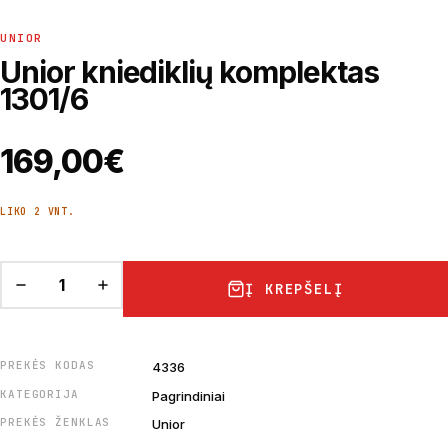
UNIOR
Unior kniediklių komplektas
1301/6
169,00
€
LIKO 2 VNT.
Į KREPŠELĮ
PREKĖS KODAS
4336
KATEGORIJA
Pagrindiniai
PREKĖS ŽENKLAS
Unior