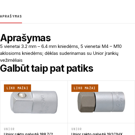
APRAŠYMAS
Aprašymas
5 vienetai 3.2 mm – 6.4 mm kniedėms, 5 vienetai M4 – M10
aklosioms kniedėms; dėklas suderinamas su Unior įrankių
vežimėliais
Galbūt taip pat patiks
LIKO MAŽAI
LIKO MAŽAI
UNIOR
UNIOR
Unior rakto galvutė 188.7/2
Unior rakto galvutė 192/2HX