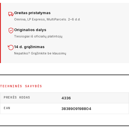
Greitas pristatymas
Omniva, LP Express, MultiParcels. 2–6 d.d.
Originalios dalys
Tiesiogiai iš oficialių platintojų
14 d. grąžinimas
Nepatiko? Grąžinkite be klausimų
TECHNINĖS SAVYBĖS
PREKĖS KODAS
4336
EAN
3838909198804