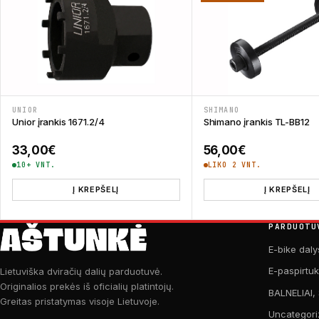
UNIOR
SHIMANO
Unior įrankis 1671.2/4
Shimano įrankis TL-BB12
33,00
€
56,00
€
10+ VNT.
LIKO 2 VNT.
Į KREPŠELĮ
Į KREPŠELĮ
PARDUOTU
E-bike daly
E-paspirtu
Lietuviška dviračių dalių parduotuvė.
Originalios prekės iš oficialių platintojų.
BALNELIAI,
Greitas pristatymas visoje Lietuvoje.
Uncategori