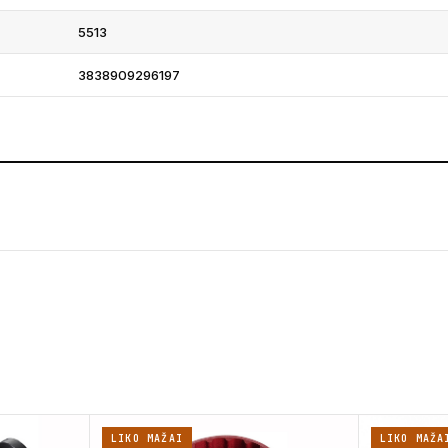
5513
3838909296197
LIKO MAŽAI
LIKO MAŽA