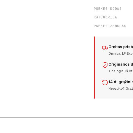
PREKĖS KODAS
KATEGORIJA
PREKĖS ŽENKLAS
Greitas pris
Omniva, LP Expr
Originalios 
Tiesiogiai iš of
14 d. grąžin
Nepatiko? Grąž