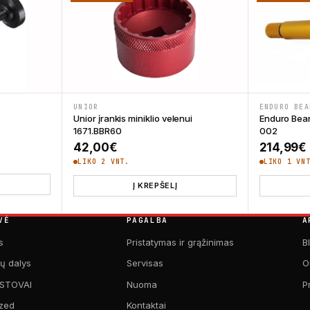
UNIOR
ENDURO BEA
Unior įrankis miniklio velenui
Enduro Bear
1671.BBR60
002
42,00
€
214,99
€
LIKO 2 VNT.
LIKO 1 VN
Į KREPŠELĮ
VĖ
PAGALBA
A
s
Pristatymas ir grąžinimas
B
kų dalys
Servisas
O
 STOVAI
Nuoma
P
zed
Kontaktai