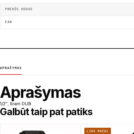
PREKĖS KODAS
EAN
APRAŠYMAS
Aprašymas
1/2″, Sram DUB
Galbūt taip pat patiks
LIKO MAŽAI