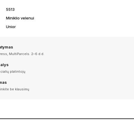
5513
Miniklio velenui
Unior
tatymas
ess, MultiParcels. 2–6 d.d.
dalys
icialių platintojų
imas
inkite be klausimų