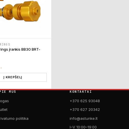
RINGS
ings įrankis BB30 BRT-
T.
Į KREPŠELĮ
PIE MUS
KONTAKTAI
logas
+370 625 93048
utlet
+370 627 20342
rivatumo politika
info@astunke.lt
I–V 10:00–19:00