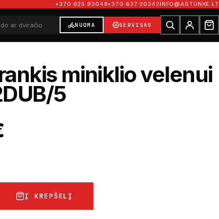
+370 625 93048
+370 627 20342
INFO@ASTUNKE.LT
NUOMA
SERVISAS
rankis miniklio velenui
2DUB/5
€
Į KREPŠELĮ