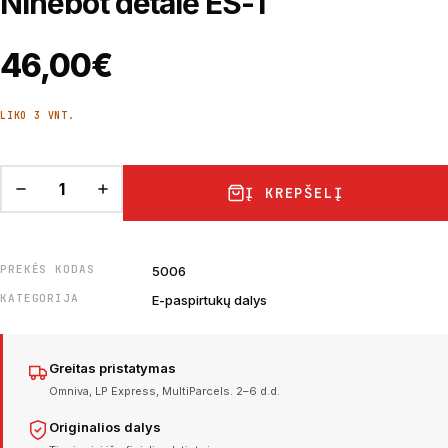
Ninebot detalė ES-1
46,00
€
LIKO 3 VNT.
Į KREPŠELĮ
PREKĖS KODAS
5006
KATEGORIJA
E-paspirtukų dalys
Greitas pristatymas
Omniva, LP Express, MultiParcels. 2–6 d.d.
Originalios dalys