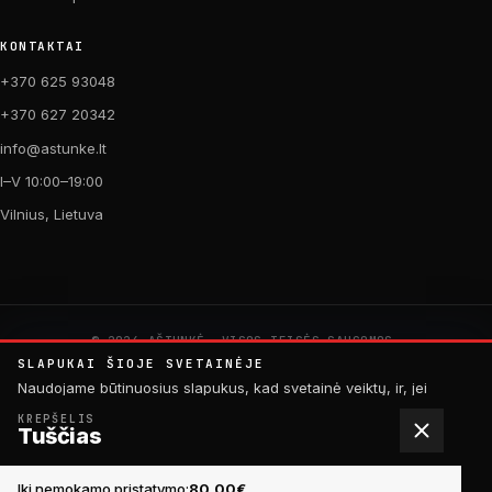
KONTAKTAI
+370 625 93048
+370 627 20342
info@astunke.lt
I–V 10:00–19:00
Vilnius, Lietuva
© 2026 AŠTUNKĖ. VISOS TEISĖS SAUGOMOS.
PAGAMINTA SU MEILE DVIRAČIAMS. 🚴
SLAPUKAI ŠIOJE SVETAINĖJE
by
Digital Acid Studio
Naudojame būtinuosius slapukus, kad svetainė veiktų, ir, jei
sutiksite, analitinius slapukus, padedančius tobulinti turinį.
KREPŠELIS
Daugiau informacijos rasite
privatumo politikoje
.
Tuščias
Elektrinio paspirtuko Segway Ninebot detalė ES-1
Į KREPŠELĮ
ATMESTI
SUTINKU
46,00€
Iki nemokamo pristatymo:
80,00
€