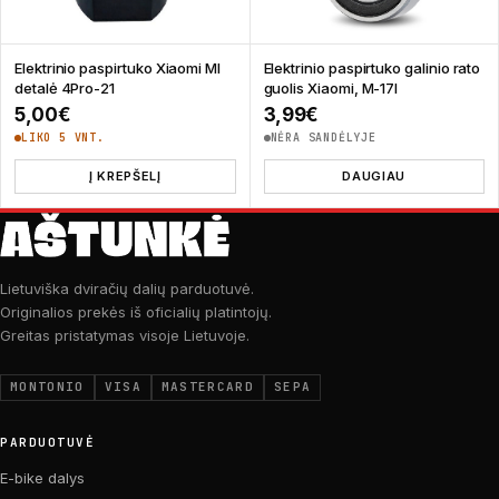
Elektrinio paspirtuko Xiaomi MI
Elektrinio paspirtuko galinio rato
detalė 4Pro-21
guolis Xiaomi, M-17I
5,00
€
3,99
€
LIKO 5 VNT.
NĖRA SANDĖLYJE
Į KREPŠELĮ
DAUGIAU
Lietuviška dviračių dalių parduotuvė.
Originalios prekės iš oficialių platintojų.
Greitas pristatymas visoje Lietuvoje.
MONTONIO
VISA
MASTERCARD
SEPA
PARDUOTUVĖ
E-bike dalys