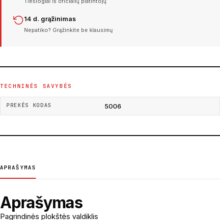
Tiesiogiai iš oficialių platintojų
14 d. grąžinimas
Nepatiko? Grąžinkite be klausimų
TECHNINĖS SAVYBĖS
PREKĖS KODAS
5006
APRAŠYMAS
Aprašymas
Pagrindinės plokštės valdiklis