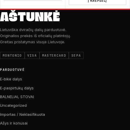
Į KREPŠELĮ
Lietuviška dviračių dalių parduotuvė.
Originalios prekės iš oficialių platintojų.
Greitas pristatymas visoje Lietuvoje.
MONTONIO
VISA
MASTERCARD
SEPA
PARDUOTUVĖ
E-bike dalys
E-paspirtukų dalys
BALNELIAI, STOVAI
Uncategorized
Importas / Neklasifikuota
Ašys ir konusai