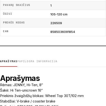
PAVARŲ SKAIČIUS
1
ŪGIUI
105-120 cm
PREKĖS KODAS
226509
EAN
8585036091854
APRAŠYMAS
PAPILDOMA INFORMACIJA
Aprašymas
Rėmas: JENNY, Hi-Ten, 8″
Šakė: Hi Ten-unicrown 16″
Priekinis žvaigždžių blokas: Wheel Top 30T/102 mm
Stabdžiai: V-brake / coaster brake