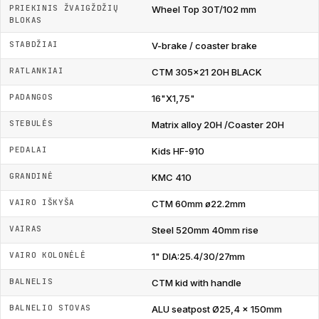
PRIEKINIS ŽVAIGŽDŽIŲ
Wheel Top 30T/102 mm
BLOKAS
STABDŽIAI
V-brake / coaster brake
RATLANKIAI
CTM 305x21 20H BLACK
PADANGOS
16"X1,75"
STEBULĖS
Matrix alloy 20H /Coaster 20H
PEDALAI
Kids HF-910
GRANDINĖ
KMC 410
VAIRO IŠKYŠA
CTM 60mm ø22.2mm
VAIRAS
Steel 520mm 40mm rise
VAIRO KOLONĖLĖ
1" DIA:25.4/30/27mm
BALNELIS
CTM kid with handle
BALNELIO STOVAS
ALU seatpost Ø25,4 x 150mm