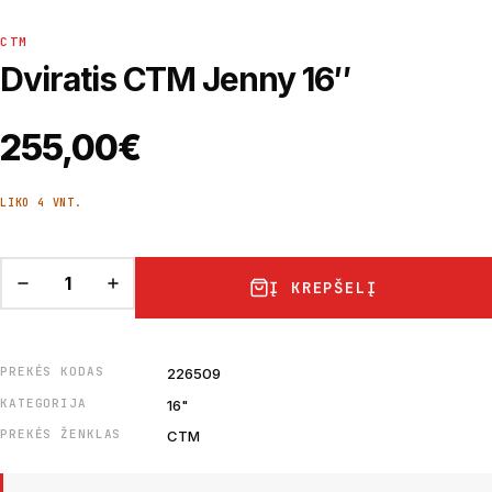
CTM
Dviratis CTM Jenny 16″
255,00
€
LIKO 4 VNT.
Į KREPŠELĮ
PREKĖS KODAS
226509
KATEGORIJA
16"
PREKĖS ŽENKLAS
CTM