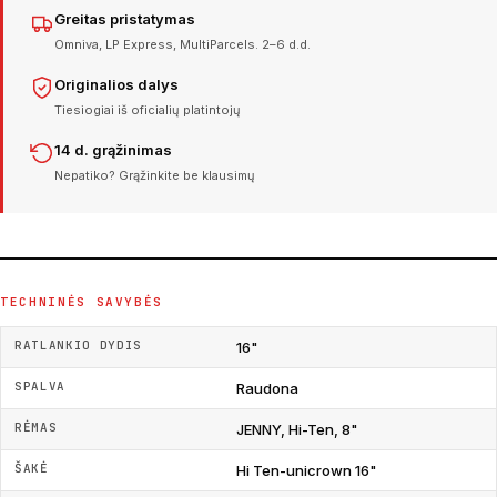
Greitas pristatymas
Omniva, LP Express, MultiParcels. 2–6 d.d.
Originalios dalys
Tiesiogiai iš oficialių platintojų
14 d. grąžinimas
Nepatiko? Grąžinkite be klausimų
TECHNINĖS SAVYBĖS
RATLANKIO DYDIS
16"
SPALVA
Raudona
RĖMAS
JENNY, Hi-Ten, 8"
ŠAKĖ
Hi Ten-unicrown 16"