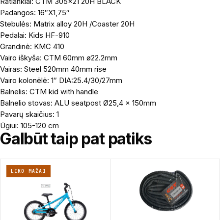
Ratlankiai: CTM 305×21 20H BLACK
Padangos: 16″X1,75″
Stebulės: Matrix alloy 20H /Coaster 20H
Pedalai: Kids HF-910
Grandinė: KMC 410
Vairo iškyša: CTM 60mm ø22.2mm
Vairas: Steel 520mm 40mm rise
Vairo kolonėlė: 1″ DIA:25.4/30/27mm
Balnelis: CTM kid with handle
Balnelio stovas: ALU seatpost Ø25,4 x 150mm
Pavarų skaičius: 1
Ūgiui: 105-120 cm
Galbūt taip pat patiks
LIKO MAŽAI