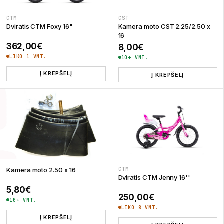
CTM
CST
Dviratis CTM Foxy 16"
Kamera moto CST 2.25/2.50 x
16
362,00
€
8,00
€
LIKO 1 VNT.
10+ VNT.
Į KREPŠELĮ
Į KREPŠELĮ
Kamera moto 2.50 x 16
CTM
Dviratis CTM Jenny 16''
5,80
€
250,00
€
10+ VNT.
LIKO 8 VNT.
Į KREPŠELĮ