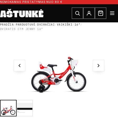
Pereiti prie turinio
NEMOKAMAS PRISTATYMAS NUO 80 €
Ieškoti dalių
Ieškoti
PRADŽIA
/
PARDUOTUVĖ
/
DVIRAČIAI
/
VAIKIŠKI
/
16"
/
DVIRATIS CTM JENNY 16″