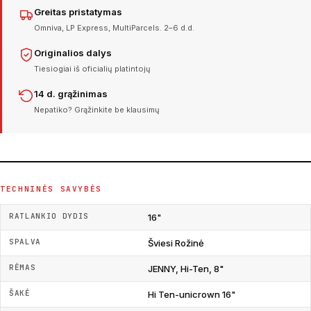
Greitas pristatymas
Omniva, LP Express, MultiParcels. 2–6 d.d.
Originalios dalys
Tiesiogiai iš oficialių platintojų
14 d. grąžinimas
Nepatiko? Grąžinkite be klausimų
TECHNINĖS SAVYBĖS
RATLANKIO DYDIS
16"
SPALVA
Šviesi Rožinė
RĖMAS
JENNY, Hi-Ten, 8"
ŠAKĖ
Hi Ten-unicrown 16"