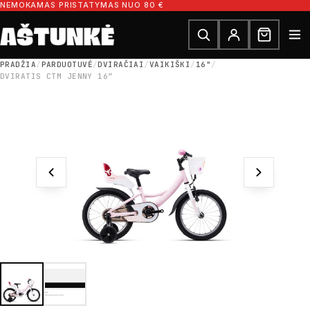
Pereiti prie turinio
NEMOKAMAS PRISTATYMAS NUO 80 €
Ieškoti dalių
Ieškoti
PRADŽIA
/
PARDUOTUVĖ
/
DVIRAČIAI
/
VAIKIŠKI
/
16"
/
DVIRATIS CTM JENNY 16″