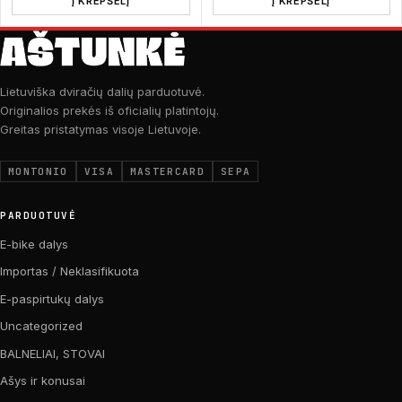
Į KREPŠELĮ
Į KREPŠELĮ
Lietuviška dviračių dalių parduotuvė.
Originalios prekės iš oficialių platintojų.
Greitas pristatymas visoje Lietuvoje.
MONTONIO
VISA
MASTERCARD
SEPA
PARDUOTUVĖ
E-bike dalys
Importas / Neklasifikuota
E-paspirtukų dalys
Uncategorized
BALNELIAI, STOVAI
Ašys ir konusai