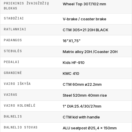
PRIEKINIS ŽVAIGŽDŽIŲ
Wheel Top 30T/102 mm
BLOKAS
STABDŽIAI
V-brake / coaster brake
RATLANKIAI
CTM 305x21 20H BLACK
PADANGOS
16"X1,75"
STEBULĖS
Matrix alloy 20H /Coaster 20H
PEDALAI
Kids HF-910
GRANDINĖ
KMC 410
VAIRO IŠKYŠA
CTM 60mm ø22.2mm
VAIRAS
Steel 520mm 40mm rise
VAIRO KOLONĖLĖ
1" DIA:25.4/30/27mm
BALNELIS
CTM kid with handle
BALNELIO STOVAS
ALU seatpost Ø25,4 x 150mm