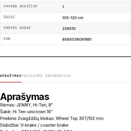
PAVARŲ SKAIČIUS
1
ŪGIUI
105-120 cm
PREKĖS KODAS
226510
EAN
8585036091861
APRAŠYMAS
PAPILDOMA INFORMACIJA
Aprašymas
Rėmas: JENNY, Hi-Ten, 8″
Šakė: Hi Ten-unicrown 16″
Priekinis žvaigždžių blokas: Wheel Top 30T/102 mm
Stabdžiai: V-brake / coaster brake