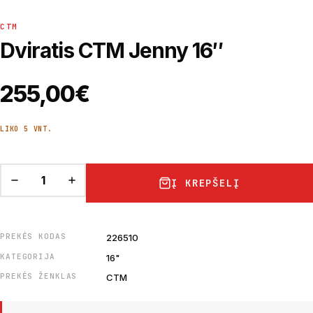
CTM
Dviratis CTM Jenny 16″
255,00
€
LIKO 5 VNT.
Į KREPŠELĮ
PREKĖS KODAS
226510
KATEGORIJA
16"
PREKĖS ŽENKLAS
CTM