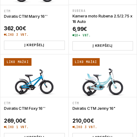
RUBENA
CTM
Kamera moto Rubena 2.5/2.75 x
Dviratis CTM Marry 16''
16 Auto
362,00
€
6,99
€
LIKO 3 VNT.
10+ VNT.
Į KREPŠELĮ
Į KREPŠELĮ
LIKO MAŽAI
LIKO MAŽAI
CTM
CTM
Dviratis CTM Foxy 16''
Dviratis CTM Jenny 16"
269,00
€
210,00
€
LIKO 1 VNT.
LIKO 3 VNT.