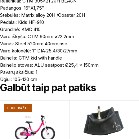
Ratlankiai: CTM 305×21 20H BLACK
Padangos: 16″X1,75″
Stebulės: Matrix alloy 20H /Coaster 20H
Pedalai: Kids HF-910
Grandinė: KMC 410
Vairo iškyša: CTM 60mm ø22.2mm
Vairas: Steel 520mm 40mm rise
Vairo kolonėlė: 1″ DIA:25.4/30/27mm
Balnelis: CTM kid with handle
Balnelio stovas: ALU seatpost Ø25,4 x 150mm
Pavarų skaičius: 1
Ūgiui: 105-120 cm
Galbūt taip pat patiks
LIKO MAŽAI