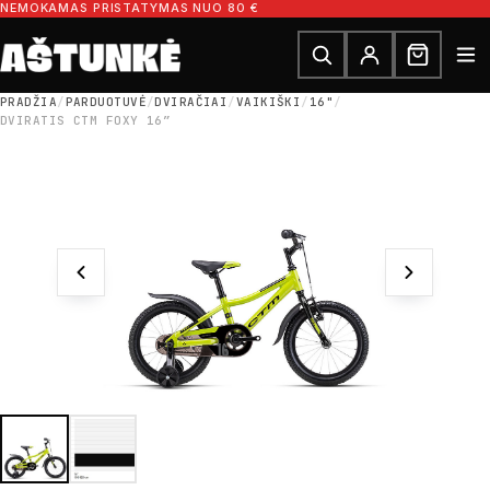
Pereiti prie turinio
NEMOKAMAS PRISTATYMAS NUO 80 €
Ieškoti dalių
Ieškoti
PRADŽIA
/
PARDUOTUVĖ
/
DVIRAČIAI
/
VAIKIŠKI
/
16"
/
DVIRATIS CTM FOXY 16″