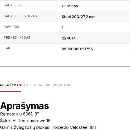
BALNELIS
CTM boy
BALNELIO STOVAS
Steel 200/27,2 mm
PAVAROS
1
PREKĖS KODAS
224014
EAN
8585036020755
APRAŠYMAS
PAPILDOMA INFORMACIJA
Aprašymas
Rėmas: alu 6061, 8″
Šakė: Hi Ten-unicrown 16″
Galinis žvaigždžių blokas: Torpedo Velosteel 18T