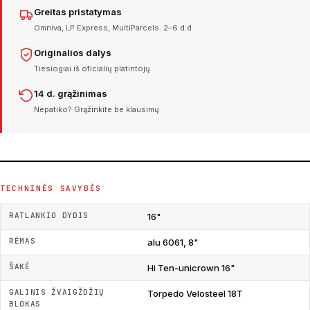
Greitas pristatymas
Omniva, LP Express, MultiParcels. 2–6 d.d.
Originalios dalys
Tiesiogiai iš oficialių platintojų
14 d. grąžinimas
Nepatiko? Grąžinkite be klausimų
TECHNINĖS SAVYBĖS
RATLANKIO DYDIS
16"
RĖMAS
alu 6061, 8"
ŠAKĖ
Hi Ten-unicrown 16"
GALINIS ŽVAIGŽDŽIŲ
Torpedo Velosteel 18T
BLOKAS