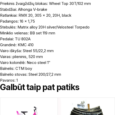
Priekinis žvaigždžių blokas: Wheel Top 30T/102 mm
Stabdžiai: Alhonga V-brake
Ratlankiai: RMX 20, 305 x 20, 20H, black
Padangos: 16 x 1,75
Stebulės: Matrix alloy 20H silver/Velosteel Torpedo
Miniklio velenas: BB set 119 mm
Pedalai: TU 802A
Grandinė: KMC 410
Vairo iškyša: Steel 55/22,2 mm
Vairas: plieninis, 520 mm
Vairo kolonėlė: Neco steel 1″
Balnelis: CTM boy
Balnelio stovas: Steel 200/27,2 mm
Pavaros: 1
Galbūt taip pat patiks