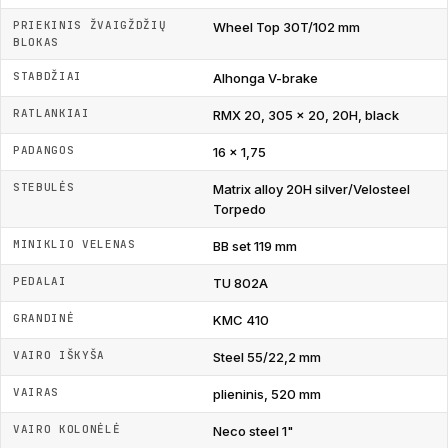
PRIEKINIS ŽVAIGŽDŽIŲ
Wheel Top 30T/102 mm
BLOKAS
STABDŽIAI
Alhonga V-brake
RATLANKIAI
RMX 20, 305 x 20, 20H, black
PADANGOS
16 x 1,75
STEBULĖS
Matrix alloy 20H silver/Velosteel
Torpedo
MINIKLIO VELENAS
BB set 119 mm
PEDALAI
TU 802A
GRANDINĖ
KMC 410
VAIRO IŠKYŠA
Steel 55/22,2 mm
VAIRAS
plieninis, 520 mm
VAIRO KOLONĖLĖ
Neco steel 1"