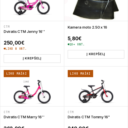
CTM
Kamera moto 2.50 x 16
Dviratis CTM Jenny 16''
5,80
€
250,00
€
10+ VNT.
LIKO 8 VNT.
Į KREPŠELĮ
Į KREPŠELĮ
LIKO MAŽAI
LIKO MAŽAI
CTM
CTM
Dviratis CTM Marry 16''
Dviratis CTM Tommy 16"