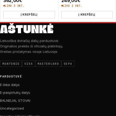
362,00
€
249,00
€
LIKO 3 VNT.
LIKO 2 VNT.
Į KREPŠELĮ
Į KREPŠELĮ
Lietuviška dviračių dalių parduotuvė.
Originalios prekės iš oficialių platintojų.
Greitas pristatymas visoje Lietuvoje.
MONTONIO
VISA
MASTERCARD
SEPA
PARDUOTUVĖ
E-bike dalys
E-paspirtukų dalys
BALNELIAI, STOVAI
Uncategorized