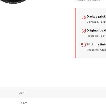
Greitas pris
Omniva, LP Expr
Originalios 
Tiesiogiai iš of
14 d. grąžin
Nepatiko? Grąž
28"
57 cm