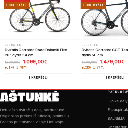
LIKO MAŽAI
LIKO MAŽAI
CORRATEC
CORRATEC
Dviratis Corratec Road Dolomiti Elite
Dviratis Corratec CCT Te
28" dydis 54 cm
dydis 50 cm
Original price was: 1.299,00€.
Current price is: 1.099,00€.
Original pri
C
1.099,00
€
1.479,00
€
1.299,00
€
1.999,00
€
LIKO 1 VNT.
LIKO 1 VNT.
Į KREPŠELĮ
Į KREPŠELĮ
PARDUOTU
E-bike daly
E-paspirtu
Lietuviška dviračių dalių parduotuvė.
Originalios prekės iš oficialių platintojų.
BALNELIAI,
Greitas pristatymas visoje Lietuvoje.
Uncategori