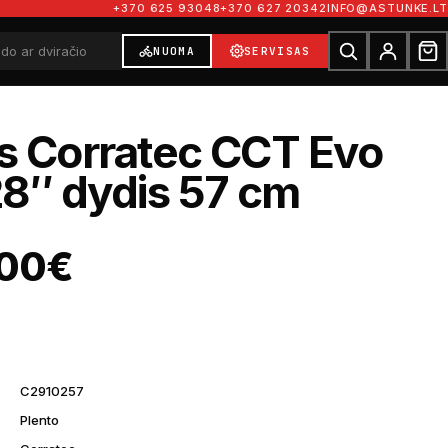
+370 625 93048
+370 627 20342
INFO@ASTUNKE.LT
NUOMA
SERVISAS
is Corratec CCT Evo
8″ dydis 57 cm
,00
€
C2910257
Plento