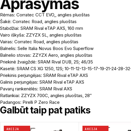
Aprašymas
Rėmas: Corratec CCT EVO,, anglies pluoštas
Šakė: Corratec Road, anglies pluoštas
Stabdžiai: SRAM Rival eTAP AXS, 160 mm
Vairo iškyša: ZZYZX SL, anglies pluoštas
Vairas: Corratec Road, anglies pluoštas
Balnelis: Selle Italia Novus Boos Evo Superflow
Balnelio stovas: ZZYZX Aero, anglies pluoštas
Priekinė žvaigždė: SRAM Rival DUB, 2S; 46/35
Kasetė: SRAM CS XG 1250, 12S; 10-11-12-13-15-17-19-21-24-28-3
Priekinis perjungėjas: SRAM Rival eTAP AXS
Galinis perjungėjas: SRAM Rival eTAP AXS
Pavarų rankenėlės: SRAM Rival AXS
Ratlankiai: ZZYZX 700C, anglies pluoštas, 28″
Padangos: Pirelli P Zero Race
Galbūt taip pat patiks
AKCIJA
AKCIJA