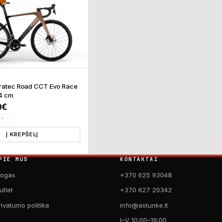
rratec Road CCT Evo Race
54 cm
0
€
T.
Į KREPŠELĮ
PIE MUS
KONTAKTAI
logas
+370 625 93048
utlet
+370 627 20342
rivatumo politika
info@astunke.lt
I–V 10:00–19:00