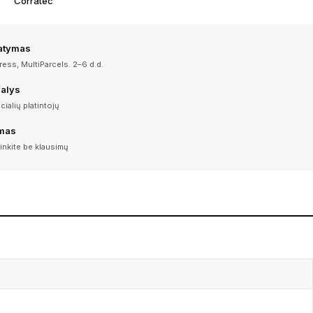
Corratec
tatymas
ess, MultiParcels. 2–6 d.d.
dalys
icialių platintojų
imas
inkite be klausimų