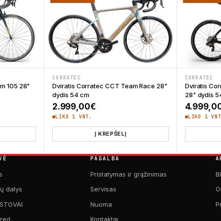
CORRATEC
CORRATEC
am 105 28"
Dviratis Corratec CCT Team Race 28"
Dviratis Co
dydis 54 cm
28" dydis 
ce was: 1.999,00€.
urrent price is: 1.479,00€.
2.999,00
€
4.999,0
LIKO 1 VNT.
LIKO 1 VN
Į KREPŠELĮ
VĖ
PAGALBA
A
s
Pristatymas ir grąžinimas
B
kų dalys
Servisas
O
 STOVAI
Nuoma
P
zed
Kontaktai