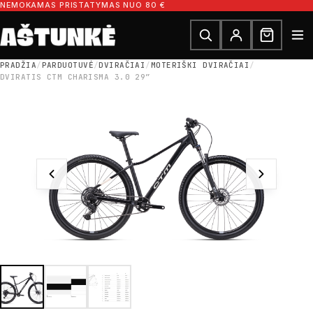
Pereiti prie turinio
NEMOKAMAS PRISTATYMAS NUO 80 €
Ieškoti dalių
Ieškoti
PRADŽIA
/
PARDUOTUVĖ
/
DVIRAČIAI
/
MOTERIŠKI DVIRAČIAI
/
DVIRATIS CTM CHARISMA 3.0 29″