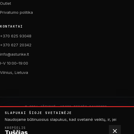
Outlet
Privatumo politika
KONTAKTAI
+370 625 93048
+370 627 20342
info@astunke.lt
I–V 10:00–19:00
Vilnius, Lietuva
© 2026 AŠTUNKĖ. VISOS TEISĖS SAUGOMOS.
PAGAMINTA SU MEILE DVIRAČIAMS. 🚴
SLAPUKAI ŠIOJE SVETAINĖJE
by
Digital Acid Studio
Naudojame būtinuosius slapukus, kad svetainė veiktų, ir, jei
sutiksite, analitinius slapukus, padedančius tobulinti turinį.
KREPŠELIS
Daugiau informacijos rasite
privatumo politikoje
.
Tuščias