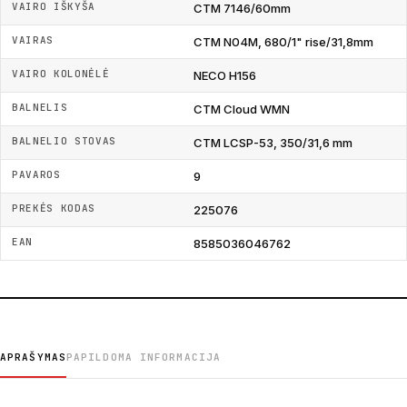
VAIRO IŠKYŠA
CTM 7146/60mm
VAIRAS
CTM N04M, 680/1" rise/31,8mm
VAIRO KOLONĖLĖ
NECO H156
BALNELIS
CTM Cloud WMN
BALNELIO STOVAS
CTM LCSP-53, 350/31,6 mm
PAVAROS
9
PREKĖS KODAS
225076
EAN
8585036046762
APRAŠYMAS
PAPILDOMA INFORMACIJA