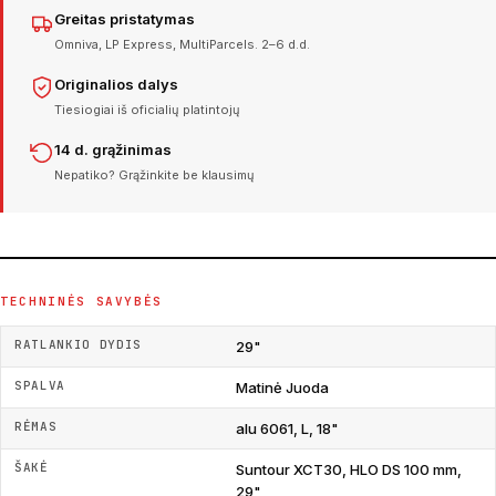
Greitas pristatymas
Omniva, LP Express, MultiParcels. 2–6 d.d.
Originalios dalys
Tiesiogiai iš oficialių platintojų
14 d. grąžinimas
Nepatiko? Grąžinkite be klausimų
TECHNINĖS SAVYBĖS
RATLANKIO DYDIS
29"
SPALVA
Matinė Juoda
RĖMAS
alu 6061, L, 18"
ŠAKĖ
Suntour XCT30, HLO DS 100 mm,
29"