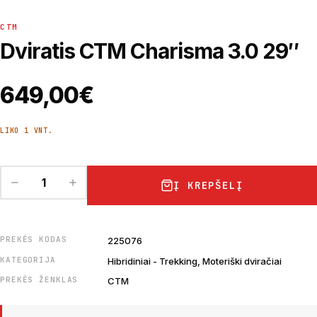
CTM
Dviratis CTM Charisma 3.0 29″
649,00
€
LIKO 1 VNT.
Į KREPŠELĮ
PREKĖS KODAS
225076
KATEGORIJA
Hibridiniai - Trekking, Moteriški dviračiai
PREKĖS ŽENKLAS
CTM