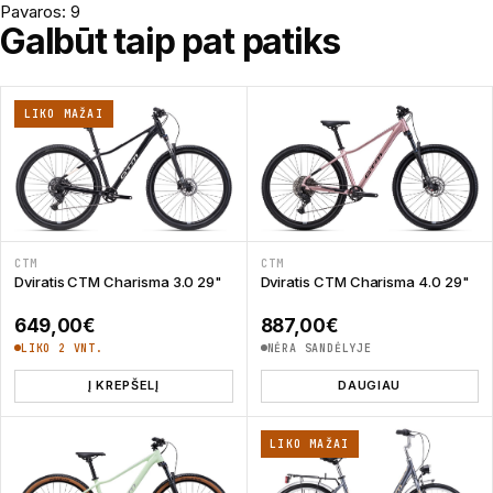
Pavaros: 9
Galbūt taip pat patiks
LIKO MAŽAI
CTM
CTM
Dviratis CTM Charisma 3.0 29"
Dviratis CTM Charisma 4.0 29"
649,00
€
887,00
€
LIKO 2 VNT.
NĖRA SANDĖLYJE
Į KREPŠELĮ
DAUGIAU
LIKO MAŽAI