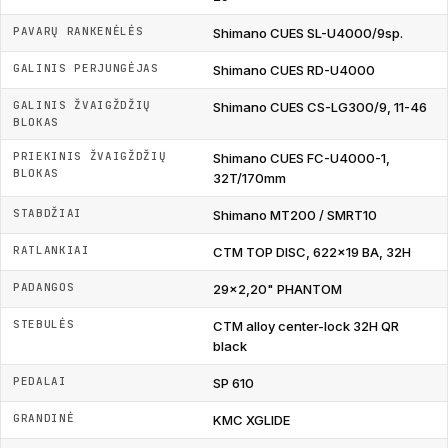
PAVARŲ RANKENĖLĖS
Shimano CUES SL-U4000/9sp.
GALINIS PERJUNGĖJAS
Shimano CUES RD-U4000
GALINIS ŽVAIGŽDŽIŲ
Shimano CUES CS-LG300/9, 11-46
BLOKAS
PRIEKINIS ŽVAIGŽDŽIŲ
Shimano CUES FC-U4000-1,
BLOKAS
32T/170mm
STABDŽIAI
Shimano MT200 / SMRT10
RATLANKIAI
CTM TOP DISC, 622x19 BA, 32H
PADANGOS
29x2,20" PHANTOM
STEBULĖS
CTM alloy center-lock 32H QR
black
PEDALAI
SP 610
GRANDINĖ
KMC XGLIDE