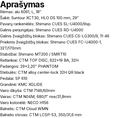
Aprašymas
Rėmas: alu 6061, L, 18″
Šakė: Suntour XCT30, HLO DS 100 mm, 29″
Pavarų rankenėlės: Shimano CUES SL-U4000/9sp.
Galinis perjungėjas: Shimano CUES RD-U4000
Galinis žvaigždžių blokas: Shimano CUES CS-LG300/9, 11-46
Priekinis žvaigždžių blokas: Shimano CUES FC-U4000-1,
32T/170mm
Stabdžiai: Shimano MT200 / SMRT10
Ratlankiai: CTM TOP DISC, 622×19 BA, 32H
Padangos: 29×2,20″ PHANTOM
Stebulės: CTM alloy center-lock 32H QR black
Pedalai: SP 610
Grandinė: KMC XGLIDE
Vairo iškyša: CTM 7146/60mm
Vairas: CTM N04M, 680/1″ rise/31,8mm
Vairo kolonėlė: NECO H156
Balnelis: CTM Cloud WMN
Balnelio stovas: CTM LCSP-53, 350/31,6 mm