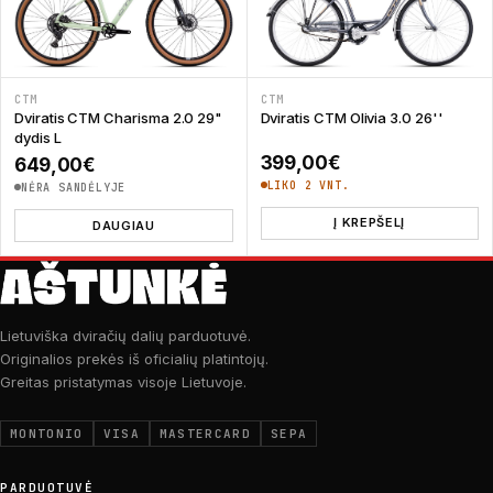
CTM
CTM
Dviratis CTM Charisma 2.0 29"
Dviratis CTM Olivia 3.0 26''
dydis L
399,00
€
649,00
€
LIKO 2 VNT.
NĖRA SANDĖLYJE
Į KREPŠELĮ
DAUGIAU
Lietuviška dviračių dalių parduotuvė.
Originalios prekės iš oficialių platintojų.
Greitas pristatymas visoje Lietuvoje.
MONTONIO
VISA
MASTERCARD
SEPA
PARDUOTUVĖ